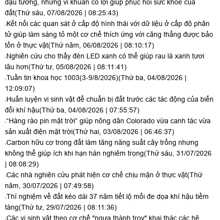
đậu tương, nhưng vi khuẩn có lợi giúp phục hồi sức khỏe của
đất
(Thứ sáu, 07/08/2026 | 08:25:43)
Kết nối các quan sát ở cấp độ hình thái với dữ liệu ở cấp độ phân
tử giúp làm sáng tỏ một cơ chế thích ứng với căng thẳng được bảo
tồn ở thực vật
(Thứ năm, 06/08/2026 | 08:10:17)
Nghiên cứu cho thấy đèn LED xanh có thể giúp rau lá xanh tươi
lâu hơn
(Thứ tư, 05/08/2026 | 08:11:41)
Tuần tin khoa học 1003(3-9/8/2026)
(Thứ ba, 04/08/2026 |
12:09:07)
Huấn luyện vi sinh vật để chuẩn bị đất trước các tác động của biến
đổi khí hậu
(Thứ ba, 04/08/2026 | 07:55:57)
“Hàng rào pin mặt trời” giúp nông dân Colorado vừa canh tác vừa
sản xuất điện mặt trời
(Thứ hai, 03/08/2026 | 06:46:37)
Carbon hữu cơ trong đất làm tăng năng suất cây trồng nhưng
không thể giúp ích khi hạn hán nghiêm trọng
(Thứ sáu, 31/07/2026
| 08:08:29)
Các nhà nghiên cứu phát hiện cơ chế chịu mặn ở thực vật
(Thứ
năm, 30/07/2026 | 07:49:58)
Thí nghiệm về đất kéo dài 37 năm tiết lộ mối đe dọa khí hậu tiềm
tàng
(Thứ tư, 29/07/2026 | 08:11:36)
Các vi sinh vật theo cơ chế "ngựa thành troy" khai thác các hệ