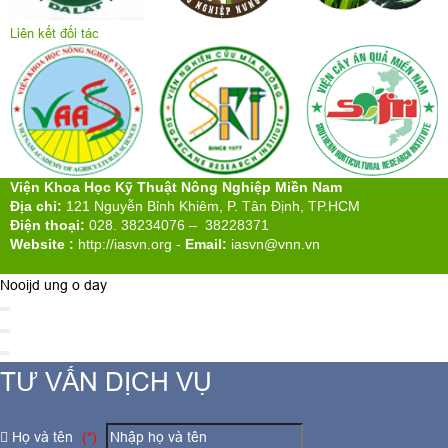
Liên kết đối tác
Viện Khoa Học Kỹ Thuật Nông Nghiệp Miền Nam
Địa chỉ:
121 Nguyễn Bỉnh Khiêm, P. Tân Định, TP.HCM
Điện thoại:
028. 38234076 – 38228371
Website :
http://iasvn.org
-
Email:
iasvn@vnn.vn
Nooijd ung o day
TƯ VẤN DỊCH VỤ
Họ và tên
(*)