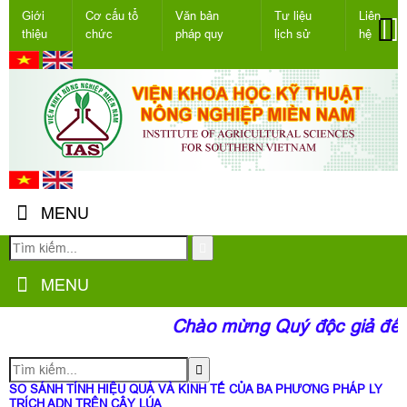
Giới
Cơ cấu tổ
Văn bản
Tư liệu
Liên
thiệu
chức
pháp quy
lịch sử
hệ
MENU
MENU
Chào mừng Quý độc giả đến 
SO SÁNH TÍNH HIỆU QUẢ VÀ KINH TẾ CỦA BA PHƯƠNG PHÁP LY
TRÍCH ADN TRÊN CÂY LÚA