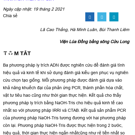
Ngày cập nhật: 19 tháng 2 2021
Chia sẻ
Lã Cao Thắng, Hà Minh Luân, Bùi Thanh Liêm
Viện Lúa Đồng bằng sông Cửu Long
T Ó M TẮT
Ba phương pháp ly trích ADN được nghiên cứu để đánh giá tính
hiệu quả và kinh tế khi sử dụng đánh giá kiểu gen phục vụ nghiên
cứu chọn tạo giống. Mỗi phương pháp được đánh giá dựa vào
khả năng khuếch đại của phản ứng PCR, thành phần hóa chất,
vật tư tiêu hao cũng như thời gian thực hiện. Kết quả cho thấy
phương pháp ly trích bằng NaOH-Tris cho hiệu quả kinh tế cao
nhất so với phương pháp IRRI và CTAB. Kết quả sản phẩm PCR
của phương pháp NaOH-Tris tương đương với hai phương pháp
còn lại. Phương pháp NaOH-Tris được thực hiện trong 2 bước,
hiệu quả, thời gian thực hiện ngắn nhấtcũng như rẻ tiền nhất so