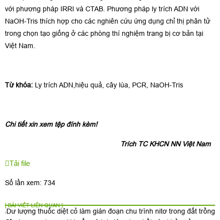
với phương pháp IRRI và CTAB. Phương pháp ly trích ADN với
NaOH-Tris thích hợp cho các nghiên cứu ứng dụng chỉ thị phân tử
trong chọn tạo giống ở các phòng thí nghiệm trang bị cơ bản tại
Việt Nam.
Từ khóa:
Ly trích ADN,hiệu quả, cây lúa, PCR, NaOH-Tris
Chi tiết xin xem tệp đính kèm!
Trích TC KHCN NN Việt Nam
Tải file
Số lần xem: 734
[ BÀI VIẾT LIÊN QUAN ]
Dư lượng thuốc diệt cỏ làm gián đoạn chu trình nitơ trong đất trồng