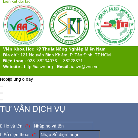
Liên kết đối tác
Viện Khoa Học Kỹ Thuật Nông Nghiệp Miền Nam
Địa chỉ:
121 Nguyễn Bỉnh Khiêm, P. Tân Định, TP.HCM
Điện thoại:
028. 38234076 – 38228371
Website :
http://iasvn.org
-
Email:
iasvn@vnn.vn
Nooijd ung o day
TƯ VẤN DỊCH VỤ
Họ và tên
(*)
Số điện thoại
(*)