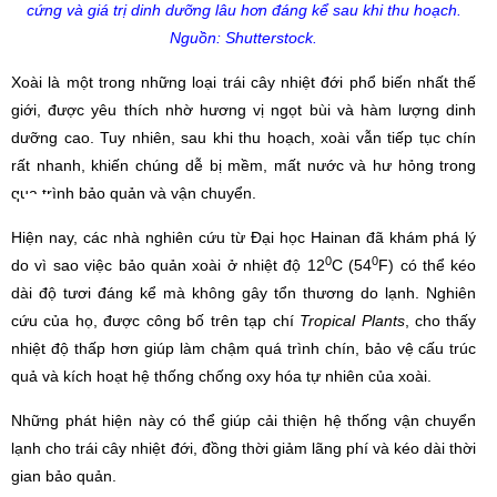
cứng và giá trị dinh dưỡng lâu hơn đáng kể sau khi thu hoạch.
Nguồn: Shutterstock.
Xoài là một trong những loại trái cây nhiệt đới phổ biến nhất thế
giới, được yêu thích nhờ hương vị ngọt bùi và hàm lượng dinh
dưỡng cao. Tuy nhiên, sau khi thu hoạch, xoài vẫn tiếp tục chín
rất nhanh, khiến chúng dễ bị mềm, mất nước và hư hỏng trong
quá trình bảo quản và vận chuyển.
Hiện nay, các nhà nghiên cứu từ Đại học Hainan đã khám phá lý
0
0
do vì sao việc bảo quản xoài ở nhiệt độ 12
C (54
F) có thể kéo
dài độ tươi đáng kể mà không gây tổn thương do lạnh. Nghiên
cứu của họ, được công bố trên tạp chí
Tropical Plants
, cho thấy
nhiệt độ thấp hơn giúp làm chậm quá trình chín, bảo vệ cấu trúc
quả và kích hoạt hệ thống chống oxy hóa tự nhiên của xoài.
Những phát hiện này có thể giúp cải thiện hệ thống vận chuyển
lạnh cho trái cây nhiệt đới, đồng thời giảm lãng phí và kéo dài thời
gian bảo quản.