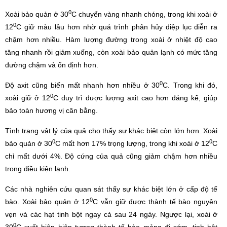
0
Xoài bảo quản ở 30
C chuyển vàng nhanh chóng, trong khi xoài ở
0
12
C giữ màu lâu hơn nhờ quá trình phân hủy diệp lục diễn ra
chậm hơn nhiều. Hàm lượng đường trong xoài ở nhiệt độ cao
tăng nhanh rồi giảm xuống, còn xoài bảo quản lạnh có mức tăng
đường chậm và ổn định hơn.
0
Độ axit cũng biến mất nhanh hơn nhiều ở 30
C. Trong khi đó,
0
xoài giữ ở 12
C duy trì được lượng axit cao hơn đáng kể, giúp
bảo toàn hương vị cân bằng.
Tình trạng vật lý của quả cho thấy sự khác biệt còn lớn hơn. Xoài
0
0
bảo quản ở 30
C mất hơn 17% trọng lượng, trong khi xoài ở 12
C
chỉ mất dưới 4%. Độ cứng của quả cũng giảm chậm hơn nhiều
trong điều kiện lạnh.
Các nhà nghiên cứu quan sát thấy sự khác biệt lớn ở cấp độ tế
0
bào. Xoài bảo quản ở 12
C vẫn giữ được thành tế bào nguyên
vẹn và các hạt tinh bột ngay cả sau 24 ngày. Ngược lại, xoài ở
0