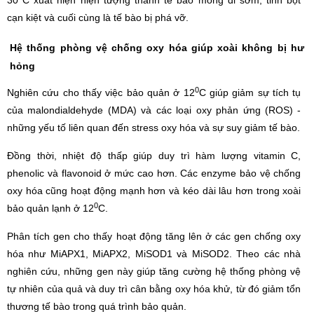
30
C xuất hiện hiện tượng thành tế bào mỏng đi sớm, tinh bột
cạn kiệt và cuối cùng là tế bào bị phá vỡ.
Hệ thống phòng vệ chống oxy hóa giúp xoài không bị hư
hỏng
0
Nghiên cứu cho thấy việc bảo quản ở 12
C giúp giảm sự tích tụ
của malondialdehyde (MDA) và các loại oxy phản ứng (ROS) -
những yếu tố liên quan đến stress oxy hóa và sự suy giảm tế bào.
Đồng thời, nhiệt độ thấp giúp duy trì hàm lượng vitamin C,
phenolic và flavonoid ở mức cao hơn. Các enzyme bảo vệ chống
oxy hóa cũng hoạt động mạnh hơn và kéo dài lâu hơn trong xoài
0
bảo quản lạnh ở 12
C.
Phân tích gen cho thấy hoạt động tăng lên ở các gen chống oxy
hóa như MiAPX1, MiAPX2, MiSOD1 và MiSOD2. Theo các nhà
nghiên cứu, những gen này giúp tăng cường hệ thống phòng vệ
tự nhiên của quả và duy trì cân bằng oxy hóa khử, từ đó giảm tổn
thương tế bào trong quá trình bảo quản.