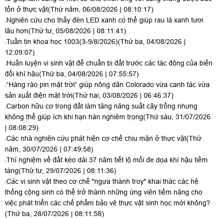
tồn ở thực vật
(Thứ năm, 06/08/2026 | 08:10:17)
Nghiên cứu cho thấy đèn LED xanh có thể giúp rau lá xanh tươi
lâu hơn
(Thứ tư, 05/08/2026 | 08:11:41)
Tuần tin khoa học 1003(3-9/8/2026)
(Thứ ba, 04/08/2026 |
12:09:07)
Huấn luyện vi sinh vật để chuẩn bị đất trước các tác động của biến
đổi khí hậu
(Thứ ba, 04/08/2026 | 07:55:57)
“Hàng rào pin mặt trời” giúp nông dân Colorado vừa canh tác vừa
sản xuất điện mặt trời
(Thứ hai, 03/08/2026 | 06:46:37)
Carbon hữu cơ trong đất làm tăng năng suất cây trồng nhưng
không thể giúp ích khi hạn hán nghiêm trọng
(Thứ sáu, 31/07/2026
| 08:08:29)
Các nhà nghiên cứu phát hiện cơ chế chịu mặn ở thực vật
(Thứ
năm, 30/07/2026 | 07:49:58)
Thí nghiệm về đất kéo dài 37 năm tiết lộ mối đe dọa khí hậu tiềm
tàng
(Thứ tư, 29/07/2026 | 08:11:36)
Các vi sinh vật theo cơ chế "ngựa thành troy" khai thác các hệ
thống cộng sinh có thể trở thành những ứng viên tiềm năng cho
việc phát triển các chế phẩm bảo vệ thực vật sinh học mới không?
(Thứ ba, 28/07/2026 | 08:11:58)