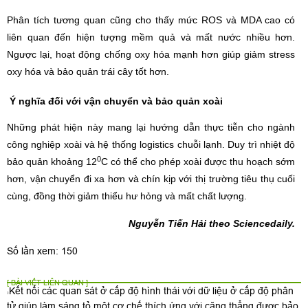
Phân tích tương quan cũng cho thấy mức ROS và MDA cao có
liên quan đến hiện tượng mềm quả và mất nước nhiều hơn.
Ngược lại, hoạt động chống oxy hóa mạnh hơn giúp giảm stress
oxy hóa và bảo quản trái cây tốt hơn.
Ý nghĩa đối với vận chuyển và bảo quản xoài
Những phát hiện này mang lại hướng dẫn thực tiễn cho ngành
công nghiệp xoài và hệ thống logistics chuỗi lạnh. Duy trì nhiệt độ
0
bảo quản khoảng 12
C có thể cho phép xoài được thu hoạch sớm
hơn, vận chuyển đi xa hơn và chín kịp với thị trường tiêu thụ cuối
cùng, đồng thời giảm thiểu hư hỏng và mất chất lượng.
Nguyễn Tiến Hải theo Sciencedaily.
Số lần xem: 150
[ BÀI VIẾT LIÊN QUAN ]
Kết nối các quan sát ở cấp độ hình thái với dữ liệu ở cấp độ phân
tử giúp làm sáng tỏ một cơ chế thích ứng với căng thẳng được bảo