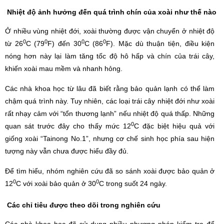
Nhiệt độ ảnh hưởng đến quá trình chín của xoài như thế nào
Ở nhiều vùng nhiệt đới, xoài thường được vận chuyển ở nhiệt độ
0
0
0
0
từ 26
C (79
F) đến 30
C (86
F). Mặc dù thuận tiện, điều kiện
nóng hơn này lại làm tăng tốc độ hô hấp và chín của trái cây,
khiến xoài mau mềm và nhanh hỏng.
Các nhà khoa học từ lâu đã biết rằng bảo quản lạnh có thể làm
chậm quá trình này. Tuy nhiên, các loại trái cây nhiệt đới như xoài
rất nhạy cảm với “tổn thương lạnh” nếu nhiệt độ quá thấp. Những
0
quan sát trước đây cho thấy mức 12
C đặc biệt hiệu quả với
giống xoài “Tainong No.1”, nhưng cơ chế sinh học phía sau hiện
tượng này vẫn chưa được hiểu đầy đủ.
Để tìm hiểu, nhóm nghiên cứu đã so sánh xoài được bảo quản ở
0
0
12
C với xoài bảo quản ở 30
C trong suốt 24 ngày.
Các chỉ tiêu được theo dõi trong nghiên cứu