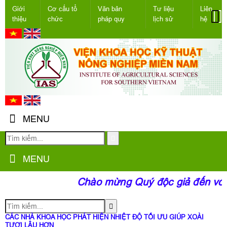
Giới
Cơ cấu tổ
Văn bản
Tư liệu
Liên
thiệu
chức
pháp quy
lịch sử
hệ
MENU
MENU
Chào mừng Quý độc giả đến với t
CÁC NHÀ KHOA HỌC PHÁT HIỆN NHIỆT ĐỘ TỐI ƯU GIÚP XOÀI
TƯƠI LÂU HƠN