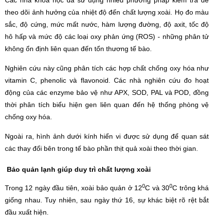
Các nhà khoa học đã sử dụng nhiều phương pháp kiểm tra để
theo dõi ảnh hưởng của nhiệt độ đến chất lượng xoài. Họ đo màu
sắc, độ cứng, mức mất nước, hàm lượng đường, độ axit, tốc độ
hô hấp và mức độ các loại oxy phản ứng (ROS) - những phân tử
không ổn định liên quan đến tổn thương tế bào.
Nghiên cứu này cũng phân tích các hợp chất chống oxy hóa như
vitamin C, phenolic và flavonoid. Các nhà nghiên cứu đo hoạt
động của các enzyme bảo vệ như APX, SOD, PAL và POD, đồng
thời phân tích biểu hiện gen liên quan đến hệ thống phòng vệ
chống oxy hóa.
Ngoài ra, hình ảnh dưới kính hiển vi được sử dụng để quan sát
các thay đổi bên trong tế bào phần thịt quả xoài theo thời gian.
Bảo quản lạnh giúp duy trì chất lượng xoài
0
0
Trong 12 ngày đầu tiên, xoài bảo quản ở 12
C và 30
C trông khá
giống nhau. Tuy nhiên, sau ngày thứ 16, sự khác biệt rõ rệt bắt
đầu xuất hiện.