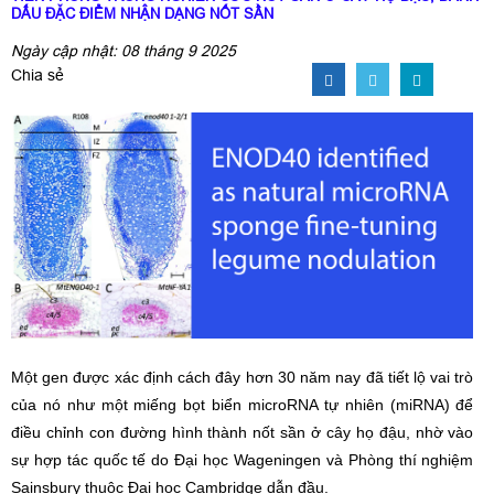
DẤU ĐẶC ĐIỂM NHẬN DẠNG NỐT SẦN
Ngày cập nhật: 08 tháng 9 2025
Chia sẻ
Một gen được xác định cách đây hơn 30 năm nay đã tiết lộ vai trò
của nó như một miếng bọt biển microRNA tự nhiên (miRNA) để
điều chỉnh con đường hình thành nốt sần ở cây họ đậu, nhờ vào
sự hợp tác quốc tế do Đại học Wageningen và Phòng thí nghiệm
Sainsbury thuộc Đại học Cambridge dẫn đầu.