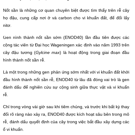
Nốt sần là những cơ quan chuyên biệt được tìm thấy trên rễ cây
họ đậu, cung cấp nơi ở và carbon cho vi khuẩn đất, để đổi lấy
nitơ.
Gen hình thành nốt sần sớm (ENOD40) lần đầu tiên được các
cộng tác viên từ Đại học Wageningen xác định vào năm 1993 trên
cây đậu tương (
Gylcine max
) là hoạt động trong giai đoạn đầu
hình thành nốt sần rễ.
Là một trong những gen phản ứng sớm nhất với vi khuẩn đất khởi
đầu hình thành nốt sần rễ, ENOD40 từ lâu đã đóng vai trò là gen
đánh dấu để nghiên cứu sự cộng sinh giữa thực vật và vi khuẩn
rễ.
Chỉ trong vòng vài giờ sau khi tiêm chủng, và trước khi bất kỳ thay
đổi rõ ràng nào xảy ra, ENOD40 được kích hoạt sâu bên trong mô
rễ, đánh dấu quyết định của cây trong việc bắt đầu xây dựng các
ổ vi khuẩn.