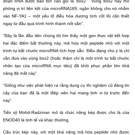
đoạn RNA được bảo tồn cao gọi là ‘box2’”. Vùng box2 này mô
phỏng vị trí liên kết của microRNA169, ngăn không cho nó nhắm
vào NF-YA1 – một yếu tố điều hòa dương tính cốt lõi cần thiết
ngay từ đầu quá trình hình thành nốt sần”.
“Đây là lần đầu tiên chúng tôi tìm thấy một gen thực vật kết hợp
hai đặc điểm bất thường này, mã hóa một peptide nhỏ với một
trình tự bắt chước microRNA tích hợp sẵn. Điều đáng chú ý là chỉ
cần đưa vào vùng box2 (hoặc thậm chí là một trình tự bắt chước
nhân tạo của microRNA mục tiêu) đã khôi phục phần lớn khả
năng đã mất này”.
“Giống như việc phát hiện ra rằng dụng cụ thí nghiệm cũ đáng tin
cậy của bạn đã là một điệp viên hai mang tinh vi từ trước đến
nay”.
Tiến sỹ Mohd-Radzman mô tả chức năng kép được cho là của
ENOD40 là tinh tế và khác thường.
Cấu trúc kép này, với một khả năng mã hóa peptide nhỏ được