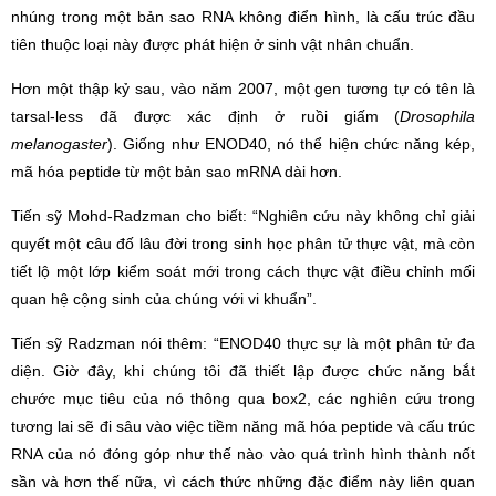
nhúng trong một bản sao RNA không điển hình, là cấu trúc đầu
tiên thuộc loại này được phát hiện ở sinh vật nhân chuẩn.
Hơn một thập kỷ sau, vào năm 2007, một gen tương tự có tên là
tarsal-less đã được xác định ở ruồi giấm (
Drosophila
melanogaster
). Giống như ENOD40, nó thể hiện chức năng kép,
mã hóa peptide từ một bản sao mRNA dài hơn.
Tiến sỹ Mohd-Radzman cho biết: “Nghiên cứu này không chỉ giải
quyết một câu đố lâu đời trong sinh học phân tử thực vật, mà còn
tiết lộ một lớp kiểm soát mới trong cách thực vật điều chỉnh mối
quan hệ cộng sinh của chúng với vi khuẩn”.
Tiến sỹ Radzman nói thêm: “ENOD40 thực sự là một phân tử đa
diện. Giờ đây, khi chúng tôi đã thiết lập được chức năng bắt
chước mục tiêu của nó thông qua box2, các nghiên cứu trong
tương lai sẽ đi sâu vào việc tiềm năng mã hóa peptide và cấu trúc
RNA của nó đóng góp như thế nào vào quá trình hình thành nốt
sần và hơn thế nữa, vì cách thức những đặc điểm này liên quan