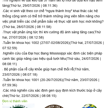
Thí nghiệm về đất kéo dài 37 năm tiết lộ mối đe dọa khí hậu tiềm
tàng
(Thứ tư, 29/07/2026 | 08:11:36)
Các vi sinh vật theo cơ chế "ngựa thành troy" khai thác các hệ
thống cộng sinh có thể trở thành những ứng viên tiềm năng cho
việc phát triển các chế phẩm bảo vệ thực vật sinh học mới không?
(Thứ ba, 28/07/2026 | 08:11:58)
Thực vật phản ứng tức thì khi cường độ ánh sáng tăng cao
(Thứ
hai, 27/07/2026 | 08:12:58)
Tuần tin khoa học 1002 (27/07-02/08/2026)
(Thứ hai, 27/07/2026 |
07:52:59)
Nghiên cứu của Đại học Bang Mississippi xác định các biện pháp
canh tác giúp nâng cao hiệu quả tưới tiêu
(Thứ sáu, 24/07/2026 |
08:08:11)
Bộ phận của rễ cây khỏe giúp hạn chế thối rễ
(Thứ năm,
23/07/2026 | 08:07:18)
Tuần tin khoa học 1001 (20-26/7/2026)
(Thứ năm, 23/07/2026 |
07:59:36)
Các nhà nghiên cứu xác định gen quy định kích thước búp ở cây
chè
(Thứ tư, 22/07/2026 | 08:08:15)
Đơn vị thành viên