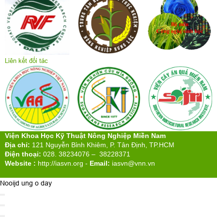
Liên kết đối tác
Viện Khoa Học Kỹ Thuật Nông Nghiệp Miền Nam
Địa chỉ:
121 Nguyễn Bỉnh Khiêm, P. Tân Định, TP.HCM
Điện thoại:
028. 38234076 – 38228371
Website :
http://iasvn.org
-
Email:
iasvn@vnn.vn
Nooijd ung o day