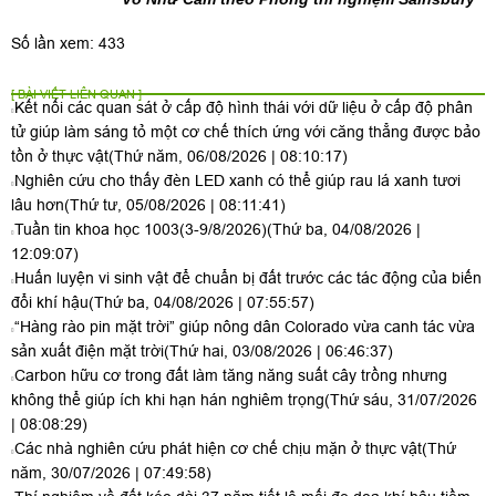
Số lần xem: 433
[ BÀI VIẾT LIÊN QUAN ]
Kết nối các quan sát ở cấp độ hình thái với dữ liệu ở cấp độ phân
tử giúp làm sáng tỏ một cơ chế thích ứng với căng thẳng được bảo
tồn ở thực vật
(Thứ năm, 06/08/2026 | 08:10:17)
Nghiên cứu cho thấy đèn LED xanh có thể giúp rau lá xanh tươi
lâu hơn
(Thứ tư, 05/08/2026 | 08:11:41)
Tuần tin khoa học 1003(3-9/8/2026)
(Thứ ba, 04/08/2026 |
12:09:07)
Huấn luyện vi sinh vật để chuẩn bị đất trước các tác động của biến
đổi khí hậu
(Thứ ba, 04/08/2026 | 07:55:57)
“Hàng rào pin mặt trời” giúp nông dân Colorado vừa canh tác vừa
sản xuất điện mặt trời
(Thứ hai, 03/08/2026 | 06:46:37)
Carbon hữu cơ trong đất làm tăng năng suất cây trồng nhưng
không thể giúp ích khi hạn hán nghiêm trọng
(Thứ sáu, 31/07/2026
| 08:08:29)
Các nhà nghiên cứu phát hiện cơ chế chịu mặn ở thực vật
(Thứ
năm, 30/07/2026 | 07:49:58)