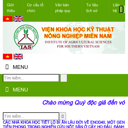
Giới
Cơ cấu tổ
Văn bản
Tư liệu
Liên
thiệu
chức
pháp quy
lịch sử
hệ
MENU
MENU
Chào mừng Quý độc giả đến với t
CÁC NHÀ KHOA HỌC TIẾT LỘ BÍ ẨN LÂU ĐỜI VỀ ENOD40, MỘT GEN
TIÊN PHONG TRONG NGHIÊN CỨU NỐT SẦN Ở CÂY HỌ ĐẬU, ĐÁNH