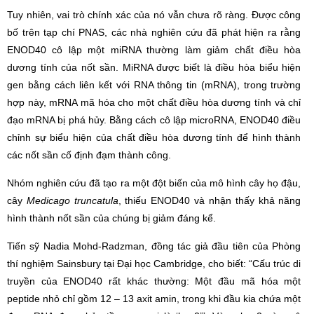
Tuy nhiên, vai trò chính xác của nó vẫn chưa rõ ràng. Được công
bố trên tạp chí PNAS, các nhà nghiên cứu đã phát hiện ra rằng
ENOD40 cô lập một miRNA thường làm giảm chất điều hòa
dương tính của nốt sần. MiRNA được biết là điều hòa biểu hiện
gen bằng cách liên kết với RNA thông tin (mRNA), trong trường
hợp này, mRNA mã hóa cho một chất điều hòa dương tính và chỉ
đạo mRNA bị phá hủy. Bằng cách cô lập microRNA, ENOD40 điều
chỉnh sự biểu hiện của chất điều hòa dương tính để hình thành
các nốt sần cố định đạm thành công.
Nhóm nghiên cứu đã tạo ra một đột biến của mô hình cây họ đậu,
cây
Medicago truncatula
, thiếu ENOD40 và nhận thấy khả năng
hình thành nốt sần của chúng bị giảm đáng kể.
Tiến sỹ Nadia Mohd-Radzman, đồng tác giả đầu tiên của Phòng
thí nghiệm Sainsbury tại Đại học Cambridge, cho biết: “Cấu trúc di
truyền của ENOD40 rất khác thường: Một đầu mã hóa một
peptide nhỏ chỉ gồm 12 – 13 axit amin, trong khi đầu kia chứa một