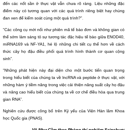
đến các nốt sần ở thực vật vẫn chưa rõ ràng. Liệu những đặc
điểm này có tương quan với các quá trình riêng biệt hay chúng
đan xen để kiểm soát cùng một quá trình?”.
“Các công cụ mới nổi như phiên mã tế bào đơn và không gian có
thể sớm làm sáng tỏ sự tương tác đặc hiệu tế bào giữa ENOD40,
miRNA169 và NF-YA1, hé lộ những chi tiết cụ thể hơn về cách
thức cây họ đậu điều phối quá trình hình thành cơ quan cộng
sinh”.
“Những phát hiện này đại diện cho một bước tiến quan trọng
trong hiểu biết của chúng ta về lncRNA và peptide ở thực vật, với
những hàm ý tiềm năng trong việc cải thiện năng suất cây họ đậu
và nâng cao hiểu biết của chúng ta về cơ chế điều hòa qua trung
gian RNA”.
Nghiên cứu được công bố trên Kỷ yếu của Viện Hàn lâm Khoa
học Quốc gia (PNAS).
Võ Như
Cầm theo
Phòng thí nghiệm Sainsbury