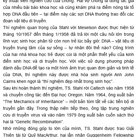
kỹ thuật viên nghiên cứu của chồng. Hai vợ chồng là đồng tác giả
của nhiều bài báo khoa học và cùng khám phá ra điểm nóng tái tổ
hợp DNA đầu tiên – tại điểm này các sợi DNA thường trao đổi các
đoạn vật liệu di truyền.
Thí nghiệm quan trọng của Stahl với Meselson được thực hiện từ
tháng 10/1957 đến tháng 1/1958 đã trả lời một câu hỏi lớn trong
lĩnh vực sinh học phân tử còn non trẻ lúc bấy giờ: DNA – vật liệu di
truyền trung tâm của sự sống – tự nhân đôi thế nào? Công trình
của hai nhà khoa học trẻ được coi là một phần thiết yếu của kinh
điển sinh học và di truyền học. Với việc sử dụng phương pháp
đánh dấu DNA để tạo ra một hình ảnh trực quan đơn giản và tinh tế
của DNA, thí nghiệm này được nhà hóa sinh người Anh John
Cairns khen ngợi là “thí nghiệm đẹp nhất trong sinh học”.
Sau khi hoàn thành thí nghiệm, TS. Stahl rời Caltech vào năm 1958
và chuyển công tác đến Đại học Oregon. Năm 1964, ông xuất bản
“The Mechanics of Inheritance” – một bản tóm tắt về các tiến bộ di
truyền gần đây. Trong thập niên tiếp theo, ông tập trung nghiên
cứu di truyền virus và vào năm 1979 ông xuất bản cuốn sách thứ
hai là “Genetic Recombination”.
Nhờ những đóng góp to lớn của mình, TS. Stahl được trao Giải
Thiên tài từ Quỹ MacArthur, hai lần nhận Guggenheim Fellowship