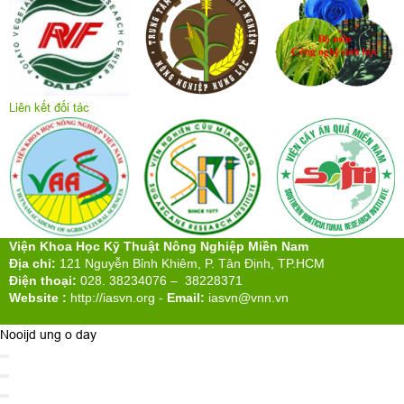
Liên kết đối tác
Viện Khoa Học Kỹ Thuật Nông Nghiệp Miền Nam
Địa chỉ:
121 Nguyễn Bỉnh Khiêm, P. Tân Định, TP.HCM
Điện thoại:
028. 38234076 – 38228371
Website :
http://iasvn.org
-
Email:
iasvn@vnn.vn
Nooijd ung o day