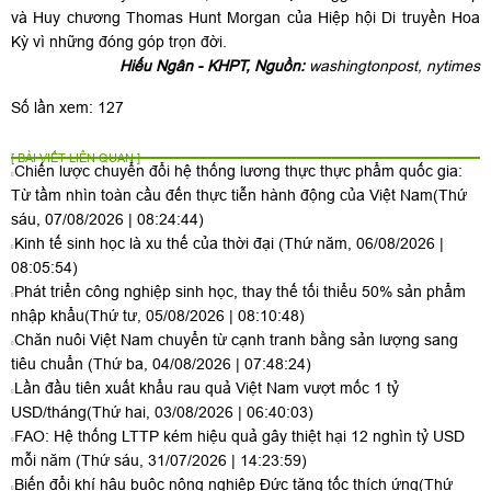
và Huy chương Thomas Hunt Morgan của Hiệp hội Di truyền Hoa
Kỳ vì những đóng góp trọn đời.
Hiếu Ngân - KHPT, Nguồn:
washingtonpost, nytimes
Số lần xem: 127
[ BÀI VIẾT LIÊN QUAN ]
Chiến lược chuyển đổi hệ thống lương thực thực phẩm quốc gia:
Từ tầm nhìn toàn cầu đến thực tiễn hành động của Việt Nam
(Thứ
sáu, 07/08/2026 | 08:24:44)
Kinh tế sinh học là xu thế của thời đại
(Thứ năm, 06/08/2026 |
08:05:54)
Phát triển công nghiệp sinh học, thay thế tối thiểu 50% sản phẩm
nhập khẩu
(Thứ tư, 05/08/2026 | 08:10:48)
Chăn nuôi Việt Nam chuyển từ cạnh tranh bằng sản lượng sang
tiêu chuẩn
(Thứ ba, 04/08/2026 | 07:48:24)
Lần đầu tiên xuất khẩu rau quả Việt Nam vượt mốc 1 tỷ
USD/tháng
(Thứ hai, 03/08/2026 | 06:40:03)
FAO: Hệ thống LTTP kém hiệu quả gây thiệt hại 12 nghìn tỷ USD
mỗi năm
(Thứ sáu, 31/07/2026 | 14:23:59)
Biến đổi khí hậu buộc nông nghiệp Đức tăng tốc thích ứng
(Thứ