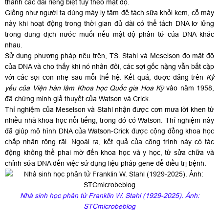
thành các dải riêng biệt tùy theo mật độ.
Giống như người ta dùng máy ly tâm để tách sữa khỏi kem, cỗ máy
này khi hoạt động trong thời gian đủ dài có thể tách DNA lơ lửng
trong dung dịch nước muối nếu mật độ phân tử của DNA khác
nhau.
Sử dụng phương pháp nêu trên, TS. Stahl và Meselson đo mật độ
của DNA và cho thấy khi nó nhân đôi, các sợi gốc nặng vẫn bắt cặp
với các sợi con nhẹ sau mỗi thế hệ. Kết quả, được đăng trên
Kỷ
yếu của Viện hàn lâm Khoa học Quốc gia Hoa Kỳ
vào năm 1958,
đã chứng minh giả thuyết của Watson và Crick.
Thí nghiệm của Meselson và Stahl nhận được cơn mưa lời khen từ
nhiều nhà khoa học nổi tiếng, trong đó có Watson. Thí nghiệm này
đã giúp mô hình DNA của Watson-Crick được cộng đồng khoa học
chấp nhận rộng rãi. Ngoài ra, kết quả của công trình này có tác
động không thể phai mờ đến khoa học và y học, từ sửa chữa và
chỉnh sửa DNA đến việc sử dụng liệu pháp gene để điều trị bệnh.
Nhà sinh học phân tử Franklin W. Stahl (1929-2025). Ảnh:
STCmicrobeblog