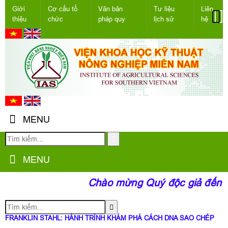
Giới
Cơ cấu tổ
Văn bản
Tư liệu
Liên
thiệu
chức
pháp quy
lịch sử
hệ
MENU
MENU
Chào mừng Quý độc giả đến vớ
FRANKLIN STAHL: HÀNH TRÌNH KHÁM PHÁ CÁCH DNA SAO CHÉP