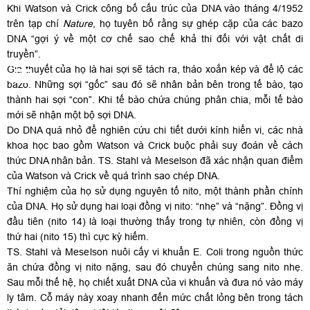
Khi Watson và Crick công bố cấu trúc của DNA vào tháng 4/1952
trên tạp chí
Nature
, họ tuyên bố rằng sự ghép cặp của các bazo
DNA “gợi ý về một cơ chế sao chế khả thi đối với vật chất di
truyền”.
Giả thuyết của họ là hai sợi sẽ tách ra, tháo xoắn kép và để lộ các
bazo. Những sợi “gốc” sau đó sẽ nhân bản bên trong tế bào, tạo
thành hai sợi “con”. Khi tế bào chứa chúng phân chia, mỗi tế bào
mới sẽ nhận một bộ sợi DNA.
Do DNA quá nhỏ để nghiên cứu chi tiết dưới kính hiển vi, các nhà
khoa học bao gồm Watson và Crick buộc phải suy đoán về cách
thức DNA nhân bản. TS. Stahl và Meselson đã xác nhận quan điểm
của Watson và Crick về quá trình sao chép DNA.
Thí nghiệm của họ sử dụng nguyên tố nito, một thành phần chính
của DNA. Họ sử dụng hai loại đồng vị nito: “nhẹ” và “nặng”. Đồng vị
đầu tiên (nito 14) là loại thường thấy trong tự nhiên, còn đồng vị
thứ hai (nito 15) thì cực kỳ hiếm.
TS. Stahl và Meselson nuôi cấy vi khuẩn E. Coli trong nguồn thức
ăn chứa đồng vị nito nặng, sau đó chuyển chúng sang nito nhẹ.
Sau mỗi thế hệ, họ chiết xuất DNA của vi khuẩn và đưa nó vào máy
ly tâm. Cỗ máy này xoay nhanh đến mức chất lỏng bên trong tách