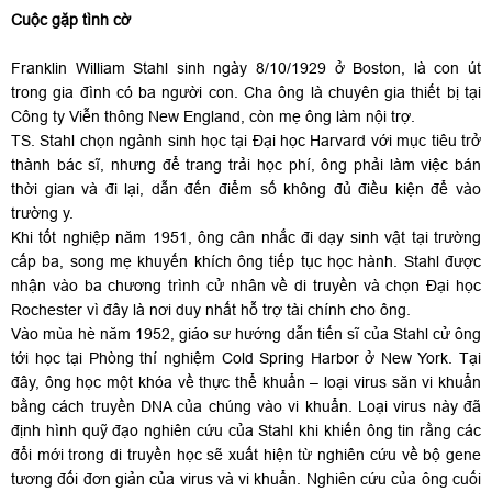
Cuộc gặp tình cờ
Franklin William Stahl sinh ngày 8/10/1929 ở Boston, là con út
trong gia đình có ba người con. Cha ông là chuyên gia thiết bị tại
Công ty Viễn thông New England, còn mẹ ông làm nội trợ.
TS. Stahl chọn ngành sinh học tại Đại học Harvard với mục tiêu trở
thành bác sĩ, nhưng để trang trải học phí, ông phải làm việc bán
thời gian và đi lại, dẫn đến điểm số không đủ điều kiện để vào
trường y.
Khi tốt nghiệp năm 1951, ông cân nhắc đi dạy sinh vật tại trường
cấp ba, song mẹ khuyến khích ông tiếp tục học hành. Stahl được
nhận vào ba chương trình cử nhân về di truyền và chọn Đại học
Rochester vì đây là nơi duy nhất hỗ trợ tài chính cho ông.
Vào mùa hè năm 1952, giáo sư hướng dẫn tiến sĩ của Stahl cử ông
tới học tại Phòng thí nghiệm Cold Spring Harbor ở New York. Tại
đây, ông học một khóa về thực thể khuẩn – loại virus săn vi khuẩn
bằng cách truyền DNA của chúng vào vi khuẩn. Loại virus này đã
định hình quỹ đạo nghiên cứu của Stahl khi khiến ông tin rằng các
đổi mới trong di truyền học sẽ xuất hiện từ nghiên cứu về bộ gene
tương đối đơn giản của virus và vi khuẩn. Nghiên cứu của ông cuối