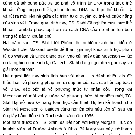
cùng đã sử dụng bức xạ để phá vỡ trình tự DNA trong thực thể
khuẩn. Ông cũng có thể lập bản đồ mã DNA của thực thể khuẩn T4
và rút ra mối liên hệ giữa các trình tự di truyền cụ thể và chức năng
của sinh vật. Trong quá trình này, TS. Stahl đã nghiên cứu thực thể
khuẩn Lambda phức tạp hơn và cách DNA của nó nhân lên bên
trong tế bào vi khuẩn chủ.
Hai năm sau, TS. Stahl tới Phòng thí nghiệm sinh học biển ở
Woods Hole, Massachusetts để tham gia một khóa sinh học phân
tử do Watson và Crick giảng dạy. Vào cái ngày gặp Meselson — lúc
đó là nghiên cứu sinh tại Caltech, Stahl đang ngồi dưới gốc cây và
giải một bài toán.
Hai người liền nảy sinh tình bạn với nhau. Họ dành nhiều giờ để
thảo luận về phương pháp tìm ra đáp án của các câu hỏi cấp bách
về DNA, đặc biệt là về phương thức tự nhân đôi. Trong khi
Meselson có một vài ý tưởng về phương thức thí nghiệm mới, TS.
Stahl lại sở hữu kỹ năng toán học cần thiết. Họ lên kế hoạch cho
Stahl và Meselson ở Caltech cùng nghiên cứu hậu tiến sĩ, sau khi
ông lấy bằng tiến sĩ ở Rochester vào năm 1956.
Một năm trước đó, TS. Stahl đã kết hôn với Mary Morgan – lúc đó
là sinh viên tại Trường Antioch ở Ohio. Bà Mary sau này trở thành