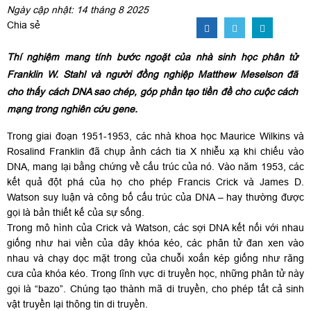
Ngày cập nhật: 14 tháng 8 2025
Chia sẻ
Thí nghiệm mang tính bước ngoặt của nhà sinh học phân tử
Franklin W. Stahl và người đồng nghiệp Matthew Meselson đã
cho thấy cách DNA sao chép, góp phần tạo tiền đề cho cuộc cách
mạng trong nghiên cứu gene.
Trong giai đoạn 1951-1953, các nhà khoa học Maurice Wilkins và
Rosalind Franklin đã chụp ảnh cách tia X nhiễu xạ khi chiếu vào
DNA, mang lại bằng chứng về cấu trúc của nó. Vào năm 1953, các
kết quả đột phá của họ cho phép Francis Crick và James D.
Watson suy luận và công bố cấu trúc của DNA – hay thường được
gọi là bản thiết kế của sự sống.
Trong mô hình của Crick và Watson, các sợi DNA kết nối với nhau
giống như hai viền của dây khóa kéo, các phân tử đan xen vào
nhau và chạy dọc mặt trong của chuỗi xoắn kép giống như răng
cưa của khóa kéo. Trong lĩnh vực di truyền học, những phân tử này
gọi là “bazo”. Chúng tạo thành mã di truyền, cho phép tất cả sinh
vật truyền lại thông tin di truyền.