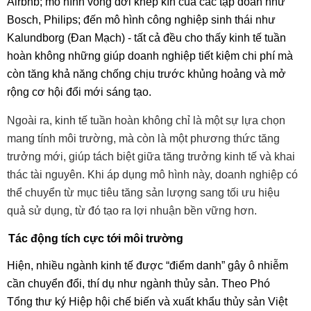
Airbnb; mô hình vòng đời khép kín của các tập đoàn như
Bosch, Philips; đến mô hình công nghiệp sinh thái như
Kalundborg (Đan Mạch) - tất cả đều cho thấy kinh tế tuần
hoàn không những giúp doanh nghiệp tiết kiệm chi phí mà
còn tăng khả năng chống chịu trước khủng hoảng và mở
rộng cơ hội đổi mới sáng tạo.
Ngoài ra, kinh tế tuần hoàn không chỉ là một sự lựa chọn
mang tính môi trường, mà còn là một phương thức tăng
trưởng mới, giúp tách biệt giữa tăng trưởng kinh tế và khai
thác tài nguyên. Khi áp dụng mô hình này, doanh nghiệp có
thể chuyển từ mục tiêu tăng sản lượng sang tối ưu hiệu
quả sử dụng, từ đó tạo ra lợi nhuận bền vững hơn.
Tác động tích cực tới môi trường
Hiện, nhiều ngành kinh tế được “điểm danh” gây ô nhiễm
cần chuyển đổi, thí dụ như ngành thủy sản. Theo Phó
Tổng thư ký Hiệp hội chế biến và xuất khẩu thủy sản Việt