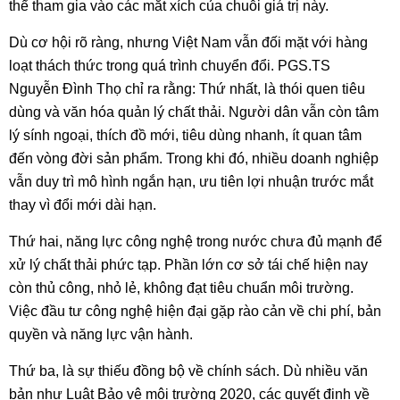
thể tham gia vào các mắt xích của chuỗi giá trị này.
Dù cơ hội rõ ràng, nhưng Việt Nam vẫn đối mặt với hàng
loạt thách thức trong quá trình chuyển đổi. PGS.TS
Nguyễn Đình Thọ chỉ ra rằng: Thứ nhất, là thói quen tiêu
dùng và văn hóa quản lý chất thải. Người dân vẫn còn tâm
lý sính ngoại, thích đồ mới, tiêu dùng nhanh, ít quan tâm
đến vòng đời sản phẩm. Trong khi đó, nhiều doanh nghiệp
vẫn duy trì mô hình ngắn hạn, ưu tiên lợi nhuận trước mắt
thay vì đổi mới dài hạn.
Thứ hai, năng lực công nghệ trong nước chưa đủ mạnh để
xử lý chất thải phức tạp. Phần lớn cơ sở tái chế hiện nay
còn thủ công, nhỏ lẻ, không đạt tiêu chuẩn môi trường.
Việc đầu tư công nghệ hiện đại gặp rào cản về chi phí, bản
quyền và năng lực vận hành.
Thứ ba, là sự thiếu đồng bộ về chính sách. Dù nhiều văn
bản như Luật Bảo vệ môi trường 2020, các quyết định về