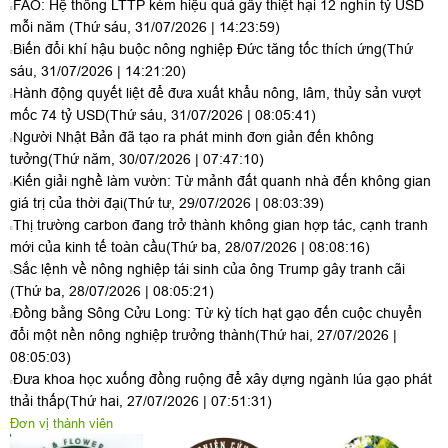
FAO: Hệ thống LTTP kém hiệu quả gây thiệt hại 12 nghìn tỷ USD
mỗi năm
(Thứ sáu, 31/07/2026 | 14:23:59)
Biến đổi khí hậu buộc nông nghiệp Đức tăng tốc thích ứng
(Thứ
sáu, 31/07/2026 | 14:21:20)
Hành động quyết liệt để đưa xuất khẩu nông, lâm, thủy sản vượt
mốc 74 tỷ USD
(Thứ sáu, 31/07/2026 | 08:05:41)
Người Nhật Bản đã tạo ra phát minh đơn giản đến không
tưởng
(Thứ năm, 30/07/2026 | 07:47:10)
Kiến giải nghề làm vườn: Từ mảnh đất quanh nhà đến không gian
giá trị của thời đại
(Thứ tư, 29/07/2026 | 08:03:39)
Thị trường carbon đang trở thành không gian hợp tác, cạnh tranh
mới của kinh tế toàn cầu
(Thứ ba, 28/07/2026 | 08:08:16)
Sắc lệnh về nông nghiệp tái sinh của ông Trump gây tranh cãi
(Thứ ba, 28/07/2026 | 08:05:21)
Đồng bằng Sông Cửu Long: Từ kỳ tích hạt gạo đến cuộc chuyển
đổi một nền nông nghiệp trưởng thành
(Thứ hai, 27/07/2026 |
08:05:03)
Đưa khoa học xuống đồng ruộng để xây dựng ngành lúa gạo phát
thải thấp
(Thứ hai, 27/07/2026 | 07:51:31)
Đơn vị thành viên