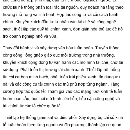
khu công nghiệp sinh thái, đầu tư hệ thống logistics ngược, tổ
chức lại hệ thống phân loại rác tại nguồn, quy hoạch hạ tầng theo
hướng mở rộng và linh hoạt. Hợp tác công tư và cải cách hành
chính: Khuyến khích đầu tư tư nhân vào tái chế và công nghệ
sạch, thiết lập các quỹ tài chính xanh, đơn giản hóa thủ tục để hỗ
trợ doanh nghiệp nhỏ và vừa.
Thay đổi hành vi và xây dựng văn hóa tuần hoàn: Truyền thông
cộng đồng, lồng ghép giáo dục môi trường trong nhà trường,
khuyến khích cộng đồng tự vận hành các mô hình tái chế, chợ tái
sử dụng. Phát triển thị trường tài chính xanh: Thiết lập hệ thống
tín chỉ carbon minh bạch, phát triển trái phiếu xanh, tín dụng ưu
đãi và các công cụ tài chính đặc thù phù hợp từng ngành. Tăng
cường hợp tác quốc tế: Tham gia vào các mạng lưới kinh tế tuần
hoàn toàn cầu, học hỏi mô hình tiên tiến, tiếp cận công nghệ và
tài chính từ các tổ chức quốc tế.
Thiết lập hệ thống giám sát và điều phối: Xây dựng bộ chỉ số kinh
tế tuần hoàn theo từng ngành và địa phương, thành lập cơ quan