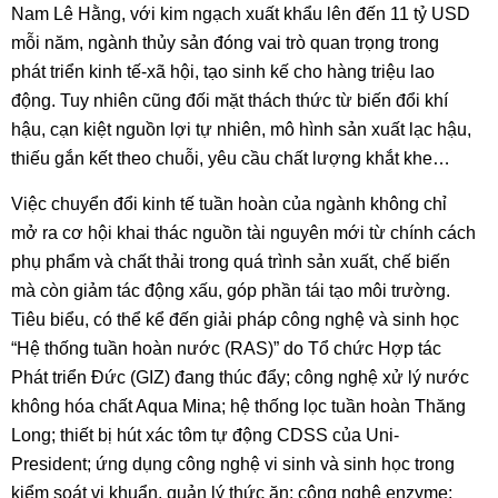
Nam Lê Hằng, với kim ngạch xuất khẩu lên đến 11 tỷ USD
mỗi năm, ngành thủy sản đóng vai trò quan trọng trong
phát triển kinh tế-xã hội, tạo sinh kế cho hàng triệu lao
động. Tuy nhiên cũng đối mặt thách thức từ biến đổi khí
hậu, cạn kiệt nguồn lợi tự nhiên, mô hình sản xuất lạc hậu,
thiếu gắn kết theo chuỗi, yêu cầu chất lượng khắt khe…
Việc chuyển đổi kinh tế tuần hoàn của ngành không chỉ
mở ra cơ hội khai thác nguồn tài nguyên mới từ chính cách
phụ phẩm và chất thải trong quá trình sản xuất, chế biến
mà còn giảm tác động xấu, góp phần tái tạo môi trường.
Tiêu biểu, có thể kể đến giải pháp công nghệ và sinh học
“Hệ thống tuần hoàn nước (RAS)” do Tổ chức Hợp tác
Phát triển Đức (GIZ) đang thúc đẩy; công nghệ xử lý nước
không hóa chất Aqua Mina; hệ thống lọc tuần hoàn Thăng
Long; thiết bị hút xác tôm tự động CDSS của Uni-
President; ứng dụng công nghệ vi sinh và sinh học trong
kiểm soát vi khuẩn, quản lý thức ăn; công nghệ enzyme;