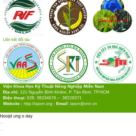
Liên kết đối tác
Viện Khoa Học Kỹ Thuật Nông Nghiệp Miền Nam
Địa chỉ:
121 Nguyễn Bỉnh Khiêm, P. Tân Định, TP.HCM
Điện thoại:
028. 38234076 – 38228371
Website :
http://iasvn.org
-
Email:
iasvn@vnn.vn
Nooijd ung o day