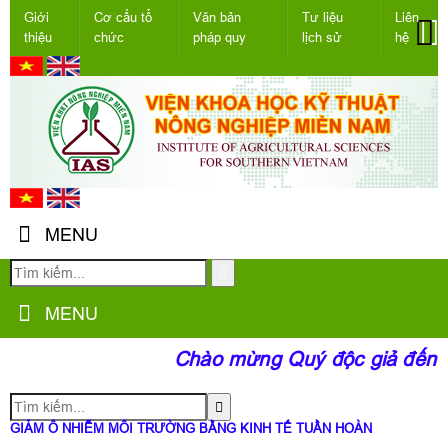
Giới
Cơ cấu tổ
Văn bản
Tư liệu
Liên
thiệu
chức
pháp quy
lịch sử
hệ
MENU
MENU
Chào mừng Quý độc giả đến vớ
GIẢM Ô NHIỄM MÔI TRƯỜNG BẰNG KINH TẾ TUẦN HOÀN