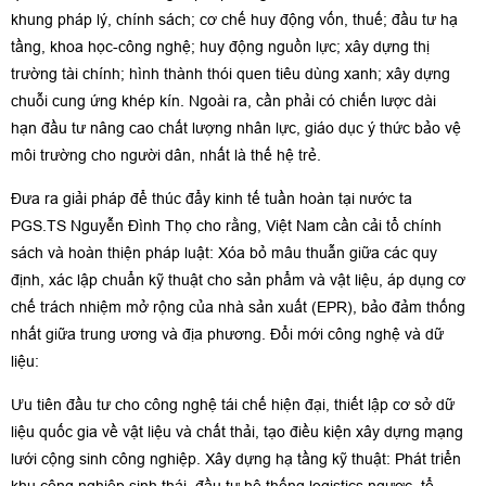
khung pháp lý, chính sách; cơ chế huy động vốn, thuế; đầu tư hạ
tầng, khoa học-công nghệ; huy động nguồn lực; xây dựng thị
trường tài chính; hình thành thói quen tiêu dùng xanh; xây dựng
chuỗi cung ứng khép kín. Ngoài ra, cần phải có chiến lược dài
hạn đầu tư nâng cao chất lượng nhân lực, giáo dục ý thức bảo vệ
môi trường cho người dân, nhất là thế hệ trẻ.
Đưa ra giải pháp để thúc đẩy kinh tế tuần hoàn tại nước ta
PGS.TS Nguyễn Đình Thọ cho rằng, Việt Nam cần cải tổ chính
sách và hoàn thiện pháp luật: Xóa bỏ mâu thuẫn giữa các quy
định, xác lập chuẩn kỹ thuật cho sản phẩm và vật liệu, áp dụng cơ
chế trách nhiệm mở rộng của nhà sản xuất (EPR), bảo đảm thống
nhất giữa trung ương và địa phương. Đổi mới công nghệ và dữ
liệu:
Ưu tiên đầu tư cho công nghệ tái chế hiện đại, thiết lập cơ sở dữ
liệu quốc gia về vật liệu và chất thải, tạo điều kiện xây dựng mạng
lưới cộng sinh công nghiệp. Xây dựng hạ tầng kỹ thuật: Phát triển