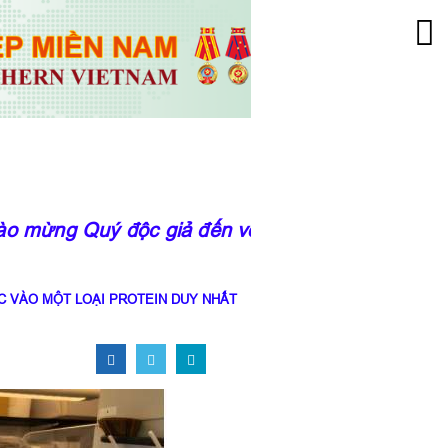
mừng Quý độc giả đến với trang thông tin của V
C VÀO MỘT LOẠI PROTEIN DUY NHẤT