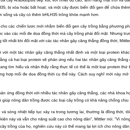
a cây Arabidopsis tiếp xúc với nhiệt độ cao, ánh nắng mặt trời và đ
LH35, bị xóa hoặc bất hoạt; và một cây được biến đổi gen để chứa thê
vẫn sống và cây có thêm bHLH35 trông khỏe mạnh hơn.
cho các chiến lược mới nhằm biến đổi gen cây trồng bằng phương phá
uộc vào các mối đe dọa đồng thời mà cây trồng phải đối mặt. Nhưng trư
 tốt nhất khi đối mặt với các tác nhân gây căng thẳng đồng thời, Mittler
ẻ với một tác nhân gây căng thẳng nhất định và một loại protein khá
ằng cả hai loại protein sẽ phản ứng nếu hai tác nhân gây căng thẳng
ang tìm hiểu và nhận thấy rằng thực tế có thể là một loại protein thứ
ờng hợp mối đe dọa đồng thời cụ thể này. Cách suy nghĩ mới này mở 
hản ứng đồng thời với nhiều tác nhân gây căng thẳng, các nhà khoa họ
đó giúp nông dân trồng được các loại cây trồng có khả năng chống chịu 
và sóng nhiệt tiếp tục xảy ra trong tương lai, thường là đồng thời, t
u kiện này và vẫn cho năng suất cao cho nông dân"
,
Mittler nói. "Vì nô
 cây trồng của họ, nghiên cứu này có thể mang lại lợi ích cho nông dân 