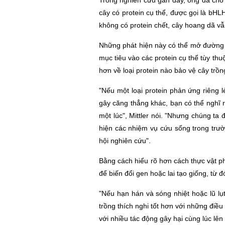
Trong nghiên cứu gần đây, ông đã cho b
cây có protein cụ thể, được gọi là bH
không có protein chết, cây hoang dã 
Những phát hiện này có thể mở đường 
mục tiêu vào các protein cụ thể tùy th
hơn về loại protein nào bảo vệ cây trồng
"Nếu một loại protein phản ứng riêng l
gây căng thẳng khác, bạn có thể nghĩ r
một lúc"
,
Mittler nói. "Nhưng chúng ta đ
hiện các nhiệm vụ cứu sống trong trư
hội nghiên cứu"
.
Bằng cách hiểu rõ hơn cách thực vật p
để biến đổi gen hoặc lai tạo giống, từ 
"Nếu hạn hán và sóng nhiệt hoặc lũ lụt 
trồng thích nghi tốt hơn với những điề
với nhiều tác động gây hại cùng lúc lên