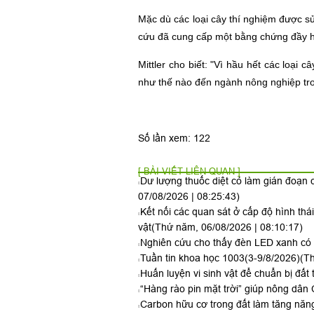
Mặc dù các loại cây thí nghiệm được s
cứu đã cung cấp một bằng chứng đầy hứ
Mittler cho biết
:
"Vì hầu hết các loại c
như thế nào đến ngành nông nghiệp tro
Số lần xem: 122
[ BÀI VIẾT LIÊN QUAN ]
Dư lượng thuốc diệt cỏ làm gián đoạn c
07/08/2026 | 08:25:43)
Kết nối các quan sát ở cấp độ hình thá
vật
(Thứ năm, 06/08/2026 | 08:10:17)
Nghiên cứu cho thấy đèn LED xanh có t
Tuần tin khoa học 1003(3-9/8/2026)
(Th
Huấn luyện vi sinh vật để chuẩn bị đất 
“Hàng rào pin mặt trời” giúp nông dân 
Carbon hữu cơ trong đất làm tăng năng