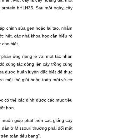
ất mặn. Một cây là cây hoang dã; một
m protein bHLH35. Sau một ngày, cây
p chỉnh sửa gen hoặc lai tạo, nhắm
ớc hết, các nhà khoa học cần hiểu rõ
 cho biết.
c phản ứng riêng lẻ với một tác nhân
 đó cùng tác động lên cây trồng cùng
 ba được huấn luyện đặc biệt để thực
ra một thế giới hoàn toàn mới về cơ
c có thể xác định được các mục tiêu
tốt hơn.
ôi muốn giúp phát triển các giống cây
ng dân ở Missouri thường phải đối mặt
trên toàn tiểu bang"
.