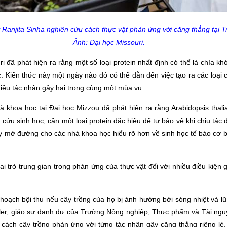
sỹ Ranjita Sinha nghiên cứu cách thực vật phản ứng với căng thẳng tạ
Ảnh: Đại học Missouri.
i đã phát hiện ra rằng một số loại protein nhất định có thể là chìa kh
. Kiến thức này một ngày nào đó có thể dẫn đến việc tạo ra các loại 
hiều tác nhân gây hại trong cùng một mùa vụ.
 khoa học tại Đại học Mizzou đã phát hiện ra rằng Arabidopsis thali
cứu sinh học, cần một loại protein đặc hiệu để tự bảo vệ khi chịu tác
y mở đường cho các nhà khoa học hiểu rõ hơn về sinh học tế bào cơ b
.
 trò trung gian trong phản ứng của thực vật đối với nhiều điều kiện 
oạch bội thu nếu cây trồng của họ bị ảnh hưởng bởi sóng nhiệt và lũ
ler, giáo sư danh dự của Trường Nông nghiệp, Thực phẩm và Tài nguyê
t cách cây trồng phản ứng với từng tác nhân gây căng thẳng riêng lẻ,