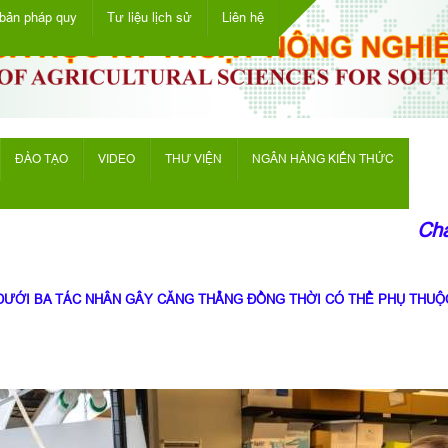
bản pháp quy
Tư liệu lịch sử
Liên hệ
ĐÀO TẠO
VIDEO
THƯ VIỆN
NGÂN HÀNG KIẾN THỨC
Chào 
DƯỚI BA TÁC NHÂN GÂY CĂNG THẲNG ĐỒNG THỜI CÓ THỂ PHỤ THUỘ