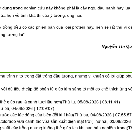
ử dụng trong nghiên cứu này không phải là cây ngô, đậu nành hay lúa
a hẹn về tính khả thi của ý tưởng, ông nói.
ây trồng đều có các phiên bản của loại protein này, nên sẽ rất thú vị 
ng tương lai"
.
Nguyễn Thị Qu
hu trình nitơ trong đất trồng đậu tương, nhưng vi khuẩn có lợi giúp ph
i với dữ liệu ở cấp độ phân tử giúp làm sáng tỏ một cơ chế thích ứng v
hể giúp rau lá xanh tươi lâu hơn
(Thứ tư, 05/08/2026 | 08:11:41)
ứ ba, 04/08/2026 | 12:09:07)
trước các tác động của biến đổi khí hậu
(Thứ ba, 04/08/2026 | 07:55:57
Colorado vừa canh tác vừa sản xuất điện mặt trời
(Thứ hai, 03/08/2026 
 suất cây trồng nhưng không thể giúp ích khi hạn hán nghiêm trọng
(T