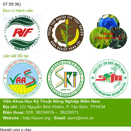
07:59:36)
Đơn vị thành viên
Liên kết đối tác
Viện Khoa Học Kỹ Thuật Nông Nghiệp Miền Nam
Địa chỉ:
121 Nguyễn Bỉnh Khiêm, P. Tân Định, TP.HCM
Điện thoại:
028. 38234076 – 38228371
Website :
http://iasvn.org
-
Email:
iasvn@vnn.vn
Nooijd ung o day