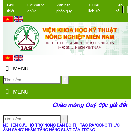
Giới
Cơ cấu tổ
Văn bản
Tư liệu
Liên
thiệu
chức
pháp quy
lịch sử
hệ
MENU
MENU
Chào mừng Quý độc giả đến vớ
NGHIÊN CỨU HỖ TRỢ NÔNG DÂN ĐÔ THỊ TẠO RA “CÔNG THỨC
ÁNH SÁNG” NHẰM TĂNG NĂNG SUẤT CÂY TRỒNG