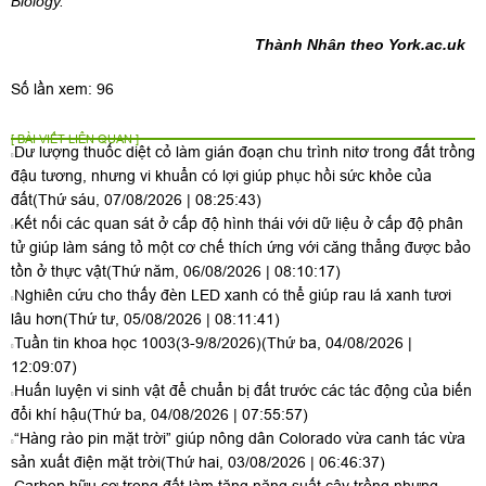
Biology.
Thành Nhân theo York.ac.uk
Số lần xem: 96
[ BÀI VIẾT LIÊN QUAN ]
Dư lượng thuốc diệt cỏ làm gián đoạn chu trình nitơ trong đất trồng
đậu tương, nhưng vi khuẩn có lợi giúp phục hồi sức khỏe của
đất
(Thứ sáu, 07/08/2026 | 08:25:43)
Kết nối các quan sát ở cấp độ hình thái với dữ liệu ở cấp độ phân
tử giúp làm sáng tỏ một cơ chế thích ứng với căng thẳng được bảo
tồn ở thực vật
(Thứ năm, 06/08/2026 | 08:10:17)
Nghiên cứu cho thấy đèn LED xanh có thể giúp rau lá xanh tươi
lâu hơn
(Thứ tư, 05/08/2026 | 08:11:41)
Tuần tin khoa học 1003(3-9/8/2026)
(Thứ ba, 04/08/2026 |
12:09:07)
Huấn luyện vi sinh vật để chuẩn bị đất trước các tác động của biến
đổi khí hậu
(Thứ ba, 04/08/2026 | 07:55:57)
“Hàng rào pin mặt trời” giúp nông dân Colorado vừa canh tác vừa
sản xuất điện mặt trời
(Thứ hai, 03/08/2026 | 06:46:37)