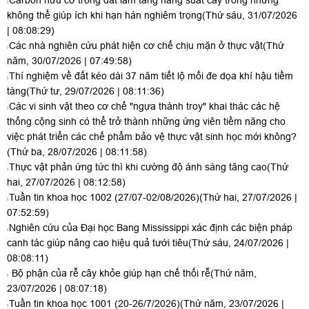
Carbon hữu cơ trong đất làm tăng năng suất cây trồng nhưng
không thể giúp ích khi hạn hán nghiêm trọng
(Thứ sáu, 31/07/2026
| 08:08:29)
Các nhà nghiên cứu phát hiện cơ chế chịu mặn ở thực vật
(Thứ
năm, 30/07/2026 | 07:49:58)
Thí nghiệm về đất kéo dài 37 năm tiết lộ mối đe dọa khí hậu tiềm
tàng
(Thứ tư, 29/07/2026 | 08:11:36)
Các vi sinh vật theo cơ chế "ngựa thành troy" khai thác các hệ
thống cộng sinh có thể trở thành những ứng viên tiềm năng cho
việc phát triển các chế phẩm bảo vệ thực vật sinh học mới không?
(Thứ ba, 28/07/2026 | 08:11:58)
Thực vật phản ứng tức thì khi cường độ ánh sáng tăng cao
(Thứ
hai, 27/07/2026 | 08:12:58)
Tuần tin khoa học 1002 (27/07-02/08/2026)
(Thứ hai, 27/07/2026 |
07:52:59)
Nghiên cứu của Đại học Bang Mississippi xác định các biện pháp
canh tác giúp nâng cao hiệu quả tưới tiêu
(Thứ sáu, 24/07/2026 |
08:08:11)
Bộ phận của rễ cây khỏe giúp hạn chế thối rễ
(Thứ năm,
23/07/2026 | 08:07:18)
Tuần tin khoa học 1001 (20-26/7/2026)
(Thứ năm, 23/07/2026 |