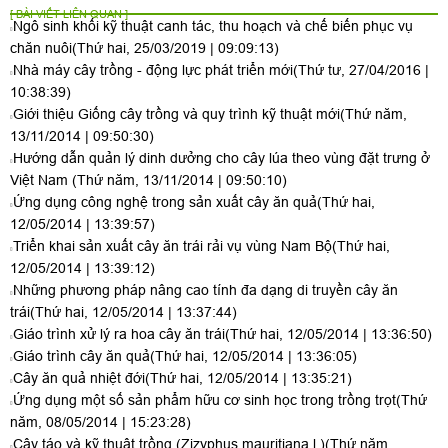
[ BÀI VIẾT LIÊN QUAN ]
Ngô sinh khối kỹ thuật canh tác, thu hoạch và chế biến phục vụ
chăn nuôi
(Thứ hai, 25/03/2019 | 09:09:13)
Nhà máy cây trồng - động lực phát triển mới
(Thứ tư, 27/04/2016 |
10:38:39)
Giới thiệu Giống cây trồng và quy trình kỹ thuật mới
(Thứ năm,
13/11/2014 | 09:50:30)
Hướng dẫn quản lý dinh dưởng cho cây lúa theo vùng đặt trưng ở
Việt Nam
(Thứ năm, 13/11/2014 | 09:50:10)
Ứng dụng công nghệ trong sản xuất cây ăn quả
(Thứ hai,
12/05/2014 | 13:39:57)
Triển khai sản xuất cây ăn trái rải vụ vùng Nam Bộ
(Thứ hai,
12/05/2014 | 13:39:12)
Những phương pháp nâng cao tính đa dạng di truyền cây ăn
trái
(Thứ hai, 12/05/2014 | 13:37:44)
Giáo trình xử lý ra hoa cây ăn trái
(Thứ hai, 12/05/2014 | 13:36:50)
Giáo trình cây ăn quả
(Thứ hai, 12/05/2014 | 13:36:05)
Cây ăn quả nhiệt đới
(Thứ hai, 12/05/2014 | 13:35:21)
Ứng dụng một số sản phẩm hữu cơ sinh học trong trồng trọt
(Thứ
năm, 08/05/2014 | 15:23:28)
Cây táo và kỹ thuật trồng (Zizyphus mauritiana l.)
(Thứ năm,