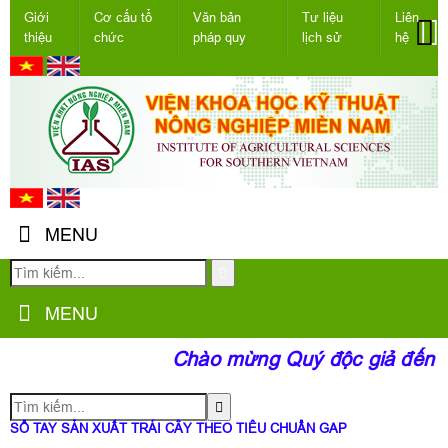
Giới
Cơ cấu tổ
Văn bản
Tư liệu
Liên
thiệu
chức
pháp quy
lịch sử
hệ
MENU
MENU
Chào mừng Quý độc giả đến vớ
SỔ TAY SẢN XUẤT TRÁI CÂY THEO TIÊU CHUẨN GAP