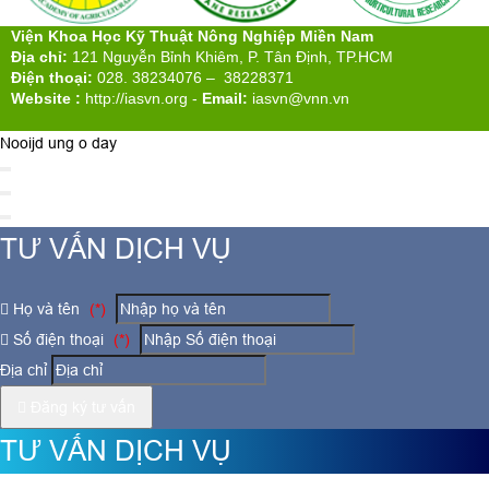
Viện Khoa Học Kỹ Thuật Nông Nghiệp Miền Nam
Địa chỉ:
121 Nguyễn Bỉnh Khiêm, P. Tân Định, TP.HCM
Điện thoại:
028. 38234076 – 38228371
Website :
http://iasvn.org
-
Email:
iasvn@vnn.vn
Nooijd ung o day
TƯ VẤN DỊCH VỤ
Họ và tên
(*)
Số điện thoại
(*)
Địa chỉ
Đăng ký tư vấn
TƯ VẤN DỊCH VỤ