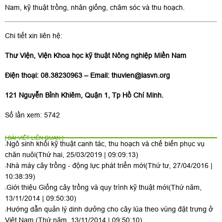
Nam, kỹ thuật trồng, nhân giống, chăm sóc và thu hoạch.
Chi tiết xin liên hệ:
Thư Viện, Viện Khoa học kỹ thuật Nông nghiệp Miền Nam
Điện thoại: 08.38230963 – Email:
thuvien@iasvn.org
121 Nguyễn Bỉnh Khiêm, Quận 1, Tp Hồ Chí Minh.
Số lần xem: 5742
[ BÀI VIẾT LIÊN QUAN ]
Ngô sinh khối kỹ thuật canh tác, thu hoạch và chế biến phục vụ
chăn nuôi
(Thứ hai, 25/03/2019 | 09:09:13)
Nhà máy cây trồng - động lực phát triển mới
(Thứ tư, 27/04/2016 |
10:38:39)
Giới thiệu Giống cây trồng và quy trình kỹ thuật mới
(Thứ năm,
13/11/2014 | 09:50:30)
Hướng dẫn quản lý dinh dưởng cho cây lúa theo vùng đặt trưng ở
Việt Nam
(Thứ năm, 13/11/2014 | 09:50:10)