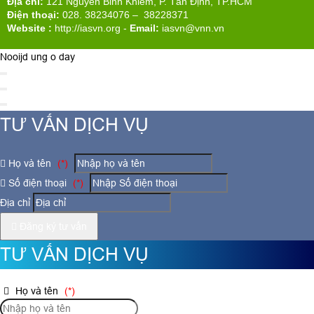
Địa chỉ:
121 Nguyễn Bỉnh Khiêm, P. Tân Định, TP.HCM
Điện thoại:
028. 38234076 – 38228371
Website :
http://iasvn.org
-
Email:
iasvn@vnn.vn
Nooijd ung o day
TƯ VẤN DỊCH VỤ
Họ và tên
(*)
Số điện thoại
(*)
Địa chỉ
Đăng ký tư vấn
TƯ VẤN DỊCH VỤ
Họ và tên
(*)