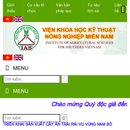
Giới
Cơ cấu tổ
Văn bản
Tư liệu
Liên
thiệu
chức
pháp quy
lịch sử
hệ
MENU
MENU
Chào mừng Quý độc giả đến vớ
TRIỂN KHAI SẢN XUẤT CÂY ĂN TRÁI RẢI VỤ VÙNG NAM BỘ