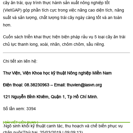
cây ăn trái, quy trình thực hành sản xuất nông nghiệp tốt
(VietGAP) góp phần tích cực trong việc nâng cao diện tích, năng
suất và sản lượng, chất lượng trái cây ngày càng tốt và an toàn
hơn.
Cuốn sách triển khai thực hiện biện pháp rảu vụ 5 loại cây ăn trái
chủ lực thanh long, xoài, nhãn, chôm chôm, sầu riêng.
Chi tiết xin liên hệ:
Thư Viện, Viện Khoa học kỹ thuật Nông nghiệp Miền Nam
Điện thoại: 08.38230963 – Email:
thuvien@iasvn.org
121 Nguyễn Bỉnh Khiêm, Quận 1, Tp Hồ Chí Minh.
Số lần xem: 3394
[ BÀI VIẾT LIÊN QUAN ]
Ngô sinh khối kỹ thuật canh tác, thu hoạch và chế biến phục vụ
chăn nuôi
(Thứ hai, 25/03/2019 | 09:09:13)