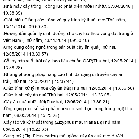
Nhà máy cây trồng - động lực phát triển mới
(Thứ tư, 27/04/2016 |
10:38:39)
Giới thiệu Giống cây trồng và quy trình kỹ thuật mới
(Thứ năm,
13/11/2014 | 09:50:30)
Hướng dẫn quản lý dinh dưởng cho cây lúa theo vùng đặt trưng ở
Việt Nam
(Thứ năm, 13/11/2014 | 09:50:10)
Ứng dụng công nghệ trong sản xuất cây ăn quả
(Thứ hai,
12/05/2014 | 13:39:57)
Sổ tay sản xuất trái cây theo tiêu chuẩn GAP
(Thứ hai, 12/05/2014 |
13:38:28)
Những phương pháp nâng cao tính đa dạng di truyền cây ăn
trái
(Thứ hai, 12/05/2014 | 13:37:44)
Giáo trình xử lý ra hoa cây ăn trái
(Thứ hai, 12/05/2014 | 13:36:50)
Giáo trình cây ăn quả
(Thứ hai, 12/05/2014 | 13:36:05)
Cây ăn quả nhiệt đới
(Thứ hai, 12/05/2014 | 13:35:21)
Ứng dụng một số sản phẩm hữu cơ sinh học trong trồng trọt
(Thứ
năm, 08/05/2014 | 15:23:28)
Cây táo và kỹ thuật trồng (Zizyphus mauritiana l.)
(Thứ năm,
08/05/2014 | 15:22:33)
Sung mỹ (Fig, Ficus carica) một giống cây ăn quả mới ở Việt