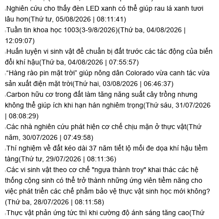
Nghiên cứu cho thấy đèn LED xanh có thể giúp rau lá xanh tươi
lâu hơn
(Thứ tư, 05/08/2026 | 08:11:41)
Tuần tin khoa học 1003(3-9/8/2026)
(Thứ ba, 04/08/2026 |
12:09:07)
Huấn luyện vi sinh vật để chuẩn bị đất trước các tác động của biến
đổi khí hậu
(Thứ ba, 04/08/2026 | 07:55:57)
“Hàng rào pin mặt trời” giúp nông dân Colorado vừa canh tác vừa
sản xuất điện mặt trời
(Thứ hai, 03/08/2026 | 06:46:37)
Carbon hữu cơ trong đất làm tăng năng suất cây trồng nhưng
không thể giúp ích khi hạn hán nghiêm trọng
(Thứ sáu, 31/07/2026
| 08:08:29)
Các nhà nghiên cứu phát hiện cơ chế chịu mặn ở thực vật
(Thứ
năm, 30/07/2026 | 07:49:58)
Thí nghiệm về đất kéo dài 37 năm tiết lộ mối đe dọa khí hậu tiềm
tàng
(Thứ tư, 29/07/2026 | 08:11:36)
Các vi sinh vật theo cơ chế "ngựa thành troy" khai thác các hệ
thống cộng sinh có thể trở thành những ứng viên tiềm năng cho
việc phát triển các chế phẩm bảo vệ thực vật sinh học mới không?
(Thứ ba, 28/07/2026 | 08:11:58)
Thực vật phản ứng tức thì khi cường độ ánh sáng tăng cao
(Thứ