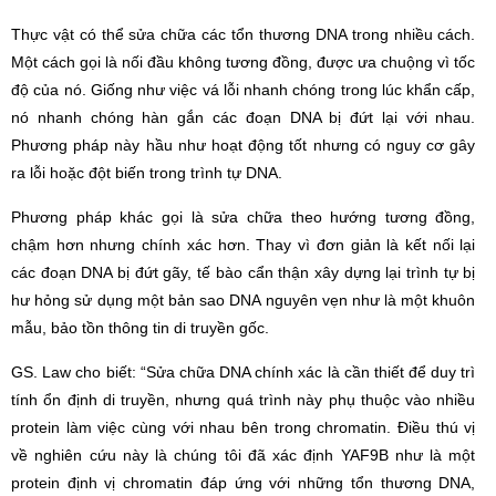
Thực vật có thể sửa chữa các tổn thương DNA trong nhiều cách.
Một cách gọi là nối đầu không tương đồng, được ưa chuộng vì tốc
độ của nó. Giống như việc vá lỗi nhanh chóng trong lúc khẩn cấp,
nó nhanh chóng hàn gắn các đoạn DNA bị đứt lại với nhau.
Phương pháp này hầu như hoạt động tốt nhưng có nguy cơ gây
ra lỗi hoặc đột biến trong trình tự DNA.
Phương pháp khác gọi là sửa chữa theo hướng tương đồng,
chậm hơn nhưng chính xác hơn. Thay vì đơn giản là kết nối lại
các đoạn DNA bị đứt gãy, tế bào cẩn thận xây dựng lại trình tự bị
hư hỏng sử dụng một bản sao DNA nguyên vẹn như là một khuôn
mẫu, bảo tồn thông tin di truyền gốc.
GS. Law cho biết: “Sửa chữa DNA chính xác là cần thiết để duy trì
tính ổn định di truyền, nhưng quá trình này phụ thuộc vào nhiều
protein làm việc cùng với nhau bên trong chromatin. Điều thú vị
về nghiên cứu này là chúng tôi đã xác định YAF9B như là một
protein định vị chromatin đáp ứng với những tổn thương DNA,