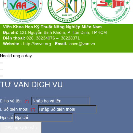
Viện Khoa Học Kỹ Thuật Nông Nghiệp Miền Nam
Địa chỉ:
121 Nguyễn Bỉnh Khiêm, P. Tân Định, TP.HCM
Điện thoại:
028. 38234076 – 38228371
Website :
http://iasvn.org
-
Email:
iasvn@vnn.vn
Nooijd ung o day
TƯ VẤN DỊCH VỤ
Họ và tên
(*)
Số điện thoại
(*)
Địa chỉ
Đăng ký tư vấn