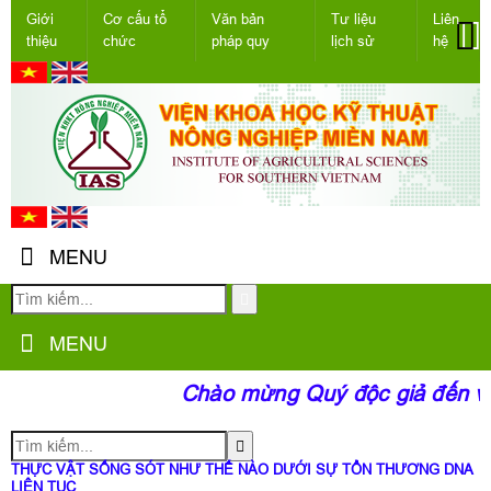
Giới
Cơ cấu tổ
Văn bản
Tư liệu
Liên
thiệu
chức
pháp quy
lịch sử
hệ
MENU
MENU
Chào mừng Quý độc giả đến với 
THỰC VẬT SỐNG SÓT NHƯ THẾ NÀO DƯỚI SỰ TỔN THƯƠNG DNA
LIÊN TỤC