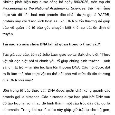
Những phát hiện này được công bố ngày 8/6/2026, trên tạp chí
Proceedings of the National Academy of Sciences
,
thể hiện rằng
thực vật đã tiến hoá một protein độc nhất, được gọi là YAF9B,
protein này chỉ được kích hoạt sau khi DNA bị tổn thương để giúp
bảo vệ quần thể tế bào gốc chuyên biệt khỏi sự bất ổn định di
truyền.
Tại sao sự sửa chữa DNA lại rất quan trọng ở thực vật?
Tác giả cao cấp, tiến sỹ Julie Law, giáo sư tại Salk cho biết: “Thực
vật rất đặc biệt bởi vì chính yếu tố giúp chúng sinh trưởng – ánh
sáng mặt trời – lại liên tục làm tổn thương DNA. Câu hỏi được đặt
ra là làm thế nào thực vật có thể đối phó với mức độ tổn thương
của DNA như vậy?
Bên trong tế bào thực vật, DNA được quấn chặt xung quanh các
protein gọi là histones. Các histones được bao phủ bởi DNA sau
đó tập hợp lại với nhau để hình thành một cấu trúc dày đặc gọi là
chromatin. Trong khi sự tổ chức này giúp giữ trật tự cho bộ gen,