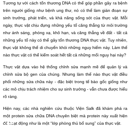
Tương tự với cách tổn thương DNA có thể góp phần gây ra bệnh
trên người giống như bệnh ung thư, nó có thể làm gián đoạn sự
sinh trưởng, phát triển, và khả năng sống sót của thực vật. Mỗi
ngày, thực vật chịu đựng những yếu tố căng thẳng từ môi trường
như ánh sáng, phóng xạ, khô hạn, và căng thẳng về đất - tất cả
những yếu tố này có thể gây tổn thương DNA thực vật. Tuy nhiên,
thực vật không thể di chuyển khỏi những nguy hiểm này. Làm thế
nào thực vật có thể kiểm soát hết tất cả những mối nguy hại này?
Thực vật dựa vào hệ thống chỉnh sửa mạnh mẽ để quản lý và
chỉnh sửa bộ gen của chúng. Nhưng làm thế nào thực vật điều
phối những sửa chữa này - đặc biệt trong tế bào gốc giống như
các mô chịu trách nhiệm cho sự sinh trưởng - vẫn chưa được hiểu
rõ ràng.
Hiện nay, các nhà nghiên cứu thuộc Viện Salk đã khám phá ra
một protein sửa chữa DNA chuyên biệt mà protein này xuất hiện
để hoạt động như là một “lớp phòng thủ bổ sung” của thực vật.