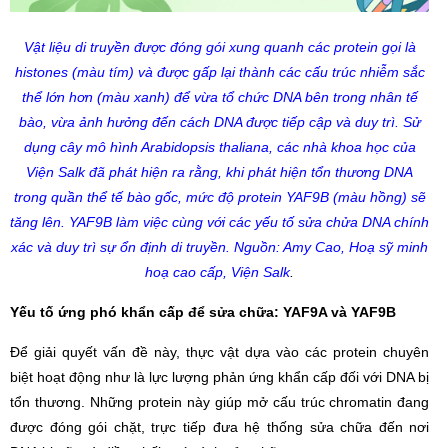
Vật liệu di truyền được đóng gói xung quanh các protein gọi là
histones (màu tím) và được gấp lại thành các cấu trúc nhiễm sắc
thể lớn hơn (màu xanh) để vừa tổ chức DNA bên trong nhân tế
bào, vừa ảnh hưởng đến cách DNA được tiếp cập và duy trì. Sử
dụng cây mô hình Arabidopsis thaliana, các nhà khoa học của
Viện Salk đã phát hiện ra rằng, khi phát hiện tổn thương DNA
trong quần thể tế bào gốc, mức độ protein YAF9B (màu hồng) sẽ
tăng lên. YAF9B làm việc cùng với các yếu tố sửa chửa DNA chính
xác và duy trì sự ổn định di truyền. Nguồn:
Amy Cao, Hoạ sỹ minh
hoạ cao cấp, Viện Salk
.
Yếu tố ứng phó khẩn cấp để sửa chữa: YAF9A và YAF9B
Để giải quyết vấn đề này, thực vật dựa vào các protein chuyên
biệt hoạt động như là lực lượng phản ứng khẩn cấp đối với DNA bị
tổn thương. Những protein này giúp mở cấu trúc chromatin đang
được đóng gói chặt, trực tiếp đưa hệ thống sửa chữa đến nơi