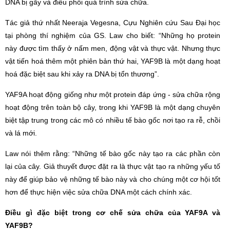
DNA bị gãy và điều phối quá trình sửa chữa.
Tác giả thứ nhất Neeraja Vegesna, Cựu Nghiên cứu Sau Đại học
tại phòng thí nghiệm của GS. Law cho biết: “Những họ protein
này được tìm thấy ở nấm men, động vật và thực vật. Nhưng thực
vật tiến hoá thêm một phiên bản thứ hai, YAF9B là một dạng hoạt
hoá đặc biệt sau khi xảy ra DNA bị tổn thương”.
YAF9A hoạt động giống như một protein đáp ứng - sửa chữa rộng
hoạt động trên toàn bộ cây, trong khi YAF9B là một dạng chuyên
biệt tập trung trong các mô có nhiều tế bào gốc nơi tạo ra rễ, chồi
và lá mới.
Law nói thêm rằng: “Những tế bào gốc này tạo ra các phần còn
lại của cây. Giả thuyết được đặt ra là thực vật tạo ra những yếu tố
này để giúp bảo vệ những tế bào này và cho chúng một cơ hội tốt
hơn để thực hiện việc sửa chữa DNA một cách chính xác.
Điều gì đặc biệt trong cơ chế sửa chữa của YAF9A và
YAF9B?