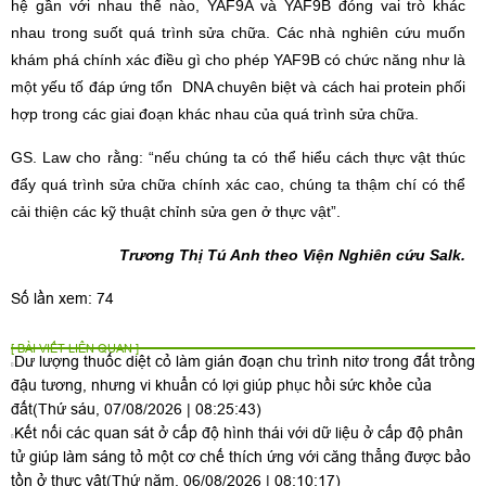
hệ gần với nhau thế nào, YAF9A và YAF9B đóng vai trò khác
nhau trong suốt quá trình sửa chữa. Các nhà nghiên cứu muốn
khám phá chính xác điều gì cho phép YAF9B có chức năng như là
một yếu tố đáp ứng tổn DNA chuyên biệt và cách hai protein phối
hợp trong các giai đoạn khác nhau của quá trình sửa chữa.
GS. Law cho rằng: “nếu chúng ta có thể hiểu cách thực vật thúc
đẩy quá trình sửa chữa chính xác cao, chúng ta thậm chí có thể
cải thiện các kỹ thuật chỉnh sửa gen ở thực vật”.
Trương Thị Tú Anh theo Viện Nghiên cứu Salk.
Số lần xem: 74
[ BÀI VIẾT LIÊN QUAN ]
Dư lượng thuốc diệt cỏ làm gián đoạn chu trình nitơ trong đất trồng
đậu tương, nhưng vi khuẩn có lợi giúp phục hồi sức khỏe của
đất
(Thứ sáu, 07/08/2026 | 08:25:43)
Kết nối các quan sát ở cấp độ hình thái với dữ liệu ở cấp độ phân
tử giúp làm sáng tỏ một cơ chế thích ứng với căng thẳng được bảo
tồn ở thực vật
(Thứ năm, 06/08/2026 | 08:10:17)