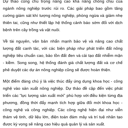
Dự thảo cũng chú trọng nâng cao khả năng chống chịu của
ngành nông nghiệp trước rủi ro. Các giải pháp bao gồm tăng
cường giám sát khí tượng nông nghiệp, phòng ngừa và giảm nhẹ
thiên tai, cũng như thiết lập hệ thống cảnh báo sớm đối với dịch
bệnh trên cây trồng và vật nuôi.
Về tài nguyên, văn bản nhấn mạnh bảo vệ và nâng cao chất
lượng đất canh tác, với các biện pháp như phát triển đất nông
nghiệp tiêu chuẩn cao, bảo tồn đất đen và cải tạo đất nhiễm mặn
- kiềm. Song song, hệ thống đánh giá chất lượng đất và cơ chế
phê duyệt các dự án nông nghiệp cũng sẽ được hoàn thiện.
Một điểm đáng chú ý là việc thúc đẩy ứng dụng khoa học - công
nghệ vào sản xuất nông nghiệp. Dự thảo đề cập đến việc phát
triển các “lực lượng sản xuất mới” phù hợp với điều kiện từng địa
phương, đồng thời đẩy mạnh tích hợp giữa đổi mới khoa học -
công nghệ và công nghiệp. Các công nghệ hiện đại như viễn
thám vệ tinh, dữ liệu lớn, điện toán đám mây và trí tuệ nhân tạo
được kỳ vọng sẽ nâng cao hiệu quả quản lý và sản xuất.