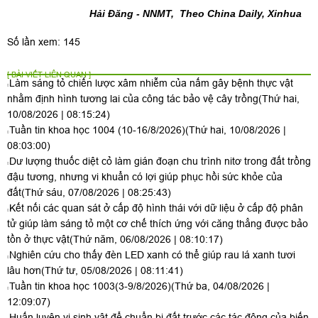
Hải Đăng - NNMT, Theo China Daily, Xinhua
Số lần xem: 145
[ BÀI VIẾT LIÊN QUAN ]
Làm sáng tỏ chiến lược xâm nhiễm của nấm gây bệnh thực vật
nhằm định hình tương lai của công tác bảo vệ cây trồng
(Thứ hai,
10/08/2026 | 08:15:24)
Tuần tin khoa học 1004 (10-16/8/2026)
(Thứ hai, 10/08/2026 |
08:03:00)
Dư lượng thuốc diệt cỏ làm gián đoạn chu trình nitơ trong đất trồng
đậu tương, nhưng vi khuẩn có lợi giúp phục hồi sức khỏe của
đất
(Thứ sáu, 07/08/2026 | 08:25:43)
Kết nối các quan sát ở cấp độ hình thái với dữ liệu ở cấp độ phân
tử giúp làm sáng tỏ một cơ chế thích ứng với căng thẳng được bảo
tồn ở thực vật
(Thứ năm, 06/08/2026 | 08:10:17)
Nghiên cứu cho thấy đèn LED xanh có thể giúp rau lá xanh tươi
lâu hơn
(Thứ tư, 05/08/2026 | 08:11:41)
Tuần tin khoa học 1003(3-9/8/2026)
(Thứ ba, 04/08/2026 |
12:09:07)
Huấn luyện vi sinh vật để chuẩn bị đất trước các tác động của biến