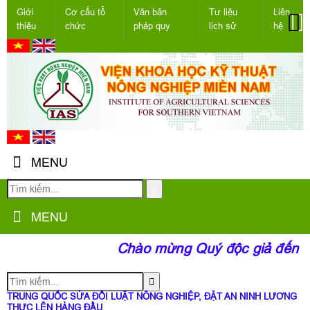
Giới
Cơ cấu tổ
Văn bản
Tư liệu
Liên
thiệu
chức
pháp quy
lịch sử
hệ
MENU
MENU
Chào mừng Quý độc giả đến với
TRUNG QUỐC SỬA ĐỔI LUẬT NÔNG NGHIỆP, ĐẶT AN NINH LƯƠNG
THỰC LÊN HÀNG ĐẦU