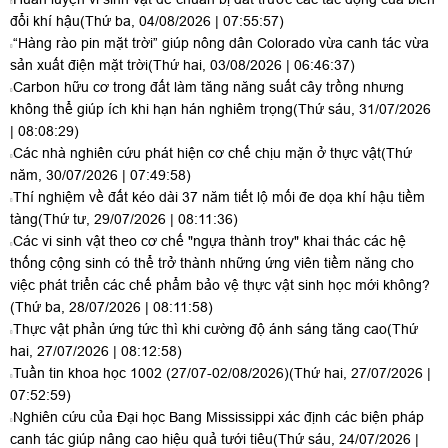
đổi khí hậu
(Thứ ba, 04/08/2026 | 07:55:57)
“Hàng rào pin mặt trời” giúp nông dân Colorado vừa canh tác vừa
sản xuất điện mặt trời
(Thứ hai, 03/08/2026 | 06:46:37)
Carbon hữu cơ trong đất làm tăng năng suất cây trồng nhưng
không thể giúp ích khi hạn hán nghiêm trọng
(Thứ sáu, 31/07/2026
| 08:08:29)
Các nhà nghiên cứu phát hiện cơ chế chịu mặn ở thực vật
(Thứ
năm, 30/07/2026 | 07:49:58)
Thí nghiệm về đất kéo dài 37 năm tiết lộ mối đe dọa khí hậu tiềm
tàng
(Thứ tư, 29/07/2026 | 08:11:36)
Các vi sinh vật theo cơ chế "ngựa thành troy" khai thác các hệ
thống cộng sinh có thể trở thành những ứng viên tiềm năng cho
việc phát triển các chế phẩm bảo vệ thực vật sinh học mới không?
(Thứ ba, 28/07/2026 | 08:11:58)
Thực vật phản ứng tức thì khi cường độ ánh sáng tăng cao
(Thứ
hai, 27/07/2026 | 08:12:58)
Tuần tin khoa học 1002 (27/07-02/08/2026)
(Thứ hai, 27/07/2026 |
07:52:59)
Nghiên cứu của Đại học Bang Mississippi xác định các biện pháp
canh tác giúp nâng cao hiệu quả tưới tiêu
(Thứ sáu, 24/07/2026 |