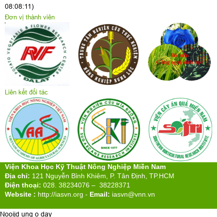
08:08:11)
Đơn vị thành viên
Liên kết đối tác
Viện Khoa Học Kỹ Thuật Nông Nghiệp Miền Nam
Địa chỉ:
121 Nguyễn Bỉnh Khiêm, P. Tân Định, TP.HCM
Điện thoại:
028. 38234076 – 38228371
Website :
http://iasvn.org
-
Email:
iasvn@vnn.vn
Nooijd ung o day