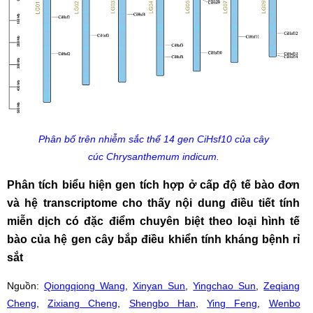
Phân bố trên nhiễm sắc thể 14 gen CiHsf10 của cây
cúc Chrysanthemum indicum.
Phân tích biểu hiện gen tích hợp ở cấp độ tế bào đơn
và hệ transcriptome cho thấy nội dung điều tiết tính
miễn dịch có đặc điểm chuyên biệt theo loại hình tế
bào của hệ gen cây bắp điều khiển tính kháng bệnh rỉ
sắt
Nguồn:
Qiongqiong Wang
,
Xinyan Sun
,
Yingchao Sun
,
Zeqiang
Cheng
,
Zixiang Cheng
,
Shengbo Han
,
Ying Feng
,
Wenbo