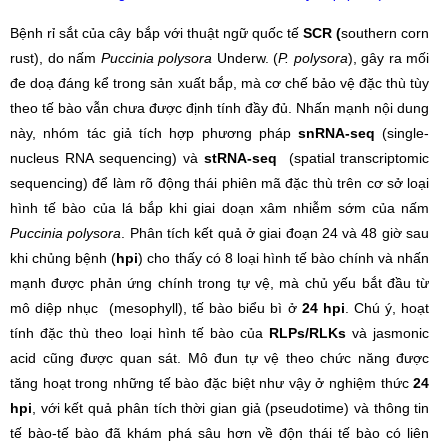
Bệnh rỉ sắt của cây bắp với thuật ngữ quốc tế
SCR (
southern corn
rust), do nấm
Puccinia polysora
Underw. (
P. polysora
), gây ra mối
đe doạ đáng kể trong sản xuất bắp, mà cơ chế bảo vệ đặc thù tùy
theo tế bào vẫn chưa được định tính đầy đủ. Nhấn mạnh nội dung
này, nhóm tác giả tích hợp phương pháp
snRNA-seq
(single-
nucleus RNA sequencing) và
stRNA-seq
(spatial transcriptomic
sequencing) để làm rõ động thái phiên mã đặc thù trên cơ sở loại
hình tế bào của lá bắp khi giai doạn xâm nhiễm sớm của nấm
P
uccinia polysora
. Phân tích kết quả ở giai đoạn 24 và 48 giờ sau
khi chủng bệnh (
hpi
) cho thấy có 8 loại hình tế bào chính và nhấn
mạnh được phản ứng chính trong tự vệ, mà chủ yếu bắt đầu từ
mô diệp nhục (mesophyll), tế bào biểu bì ở
24 hpi
. Chú ý, hoạt
tính đặc thù theo loại hình tế bào của
RLPs/RLKs
và jasmonic
acid cũng được quan sát. Mô đun tự vệ theo chức năng được
tăng hoạt trong những tế bào đặc biệt như vậy ở nghiệm thức
24
hpi
, với kết quả phân tích thời gian giả (pseudotime) và thông tin
tế bào-tế bào đã khám phá sâu hơn về độn thái tế bào có liên