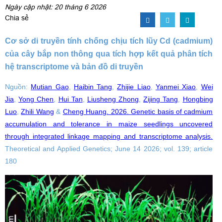
Ngày cập nhật: 20 tháng 6 2026
Chia sẻ
Cơ sở di truyền tính chống chịu tích lũy Cd (
cadmium
)
của cây bắp non thông qua tích hợp kết quả phân tích
hệ
transcriptome
và
bản đồ di truyền
Nguồn:
Mutian Gao
,
Haibin Tang
,
Zhijie Liao
,
Yanmei Xiao
,
Wei
Jia
,
Yong Chen
,
Hui Tan
,
Liusheng Zhong
,
Zijing Tang
,
Hongbing
Luo
,
Zhili Wang
&
Cheng Huang
. 2026.
Genetic basis of cadmium
accumulation and tolerance in maize seedlings uncovered
through integrated linkage mapping and transcriptome analysis
.
Theoretical and Applied Genetics; June 14 2026; vol. 139; article
180