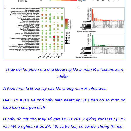
Thay đổi hệ phiên mã ở lá khoai tây khi bị nấm
P. infestans
xâm
nhiễm
.
A
Kiểu hình lá khoai tây sau khi chủng nấm
P. infestans.
B
–
C
:
PCA (
B
)
và phổ biểu hiện heatmap;
(
C
)
trên cơ sở mức độ
biểu hiện của gen đích
D
biểu đồ cột cho thấy số gen
DEG
s
của 2 giống khoai tây
(DY2
và
FW)
ở nghiệm thức
24, 48,
và
96 hpi)
so với đối chứng
(0 hpi).