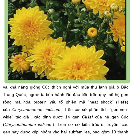
và khả năng giống Cúc thích nghi với mùa thu lạnh giá ở Bắc
Trung Quốc, người ta tiến hành lần đầu tiên trên quy mô hệ gen
rộng mã hóa protein yếu tố phiên mã “heat shock” (
Hsfs
)
của
Chrysanthemum indicum
. Trên cơ sở phân tích “genome-
wide” tác giả xác định được 14 gen
CiHsf
của hệ gen Cúc
(
Chrysanthemum indicum
). Trên cơ sớ kiến trúc di truyền, các
gen này được xếp nhóm vào hai subfamilies, bao gồm 10 thành