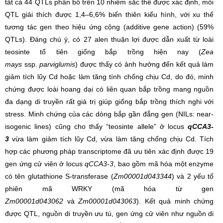
tất cả 44 QTLs phân bố trên 10 nhiễm sắc thể được xác định, mỗi
QTL giải thích được 1,4–6,6% biến thiên kiểu hình, với xu thế
tương tác gen theo hiệu ứng cộng (additive gene action) (59%
QTLs). Đáng chú ý, có 27 alen thuận lợi được dẫn xuất từ loài
teosinte tổ tiên giống bắp trồng hiện nay (
Zea
mays
ssp.
parviglumis
) được thấy có ảnh hưởng đến kết quả làm
giảm tích lũy Cd hoặc làm tăng tính chống chịu Cd, do đó, minh
chứng được loài hoang dại có liên quan bắp trồng mang nguồn
đa dạng di truyền rất giá trị giúp giống bắp trồng thích nghi với
stress. Minh chứng của các dòng bắp gần đẳng gen (NILs: near-
isogenic lines) cũng cho thấy “teosinte allele” ở locus
qCCA3-
3
vừa làm giảm tích lũy Cd, vừa làm tăng chống chịu Cd. Tích
hợp các phương pháp transcriptome đã ưu tiên xác định được 19
gen ứng cử viên ở locus
qCCA3-3
, bao gồm mã hóa một enzyme
có tên glutathione S-transferase (
Zm00001d043344
) và 2 yếu tố
phiên mã WRKY (mã hóa từ gen
Zm00001d043062
và
Zm00001d043063
). Kết quả minh chứng
được QTL, nguồn di truyền ưu tú, gen ứng cử viên như nguồn di