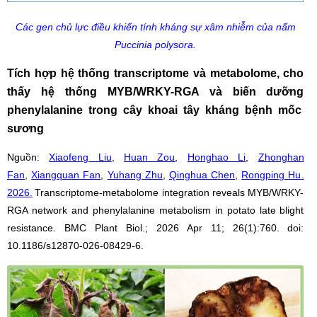
Các gen chủ lực điều khiển tính kháng sự xâm nhiễm của nấm
Puccinia polysora.
Tích hợp hệ thống t
ranscriptome
và
metabolome
,
cho
thấy hệ thống
MYB/WRKY-RGA
và biến dưỡng
phenylalanine
trong cây khoai tây kháng bệnh mốc
sương
Nguồn:
Xiaofeng Liu
,
Huan Zou
,
Honghao Li
,
Zhonghan
Fan
,
Xiangquan Fan
,
Yuhang Zhu
,
Qinghua Chen
,
Rongping Hu
.
2026.
Transcriptome-metabolome integration reveals MYB/WRKY-
RGA network and phenylalanine metabolism in potato late blight
resistance
.
BMC Plant Biol
.;
2026 Apr 11;
26(1):760. doi:
10.1186/s12870-026-08429-6.