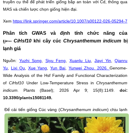
truyền cụ thể để phát triển giống bắp an toàn với Cd, thông qua
MAS và chiến lược chọn giống hiện đại.
Xem
https://link.springer.com/article/10.1007/s00122-026-05294-7
Phân tích GWAS và định tính chức năng của
gen
CiHsf10
khi cây cúc
Chrysanthemum indicum
bị
lạnh giá
Nguồn:
Yuzhi Song
,
Siyu Feng
,
Xuanlu Liu
,
Jiayi Yin
,
Qianru
Yu
,
Lixi Qu
,
Xue Yang
,
Yun Bai
,
Yunwei Zhou
. 2026.
Genome-
Wide Analysis of the Hsf Family and Functional Characterization
of
CiHsf10
Under Low-Temperature Stress in
Chrysanthemum
indicum
.
Plants (Basel)
;
2026 Apr 9;
15(8):1149.
doi:
10.3390/plants15081149.
Để cải tiến giống Cúc vàng (
Chrysanthemum
indicum
) chịu lạnh