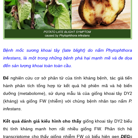
Bệnh mốc sương khoai tây (late blight) do nấm Phytophthora
infestans, là một trong những bệnh phá hại mạnh mẽ và đe dọa
đến sản lượng khoai toàn toàn cầu.
Để
nghiên cứu cơ sở phân tử của tính kháng bệnh, tác giả tiến
hành phân tích tổng hợp từ kết quả hệ phiên mã và hệ biến
dưỡng (metabolome), sử dụng mẫu lá của giống khoai tây DY2
(kháng) và giống FW (nhiễm) với chủng bệnh nhân tạo nấm
P.
infestans
.
Kết quả
đánh giá kiểu hình cho thấy
giống khoai tây DY2 biểu
thị tính kháng mạnh hơn rất nhiều giống FW. Phân tích hệ
transcriptome cho thấy giống nhiễm FW có biểu hiện gen
DEG
s