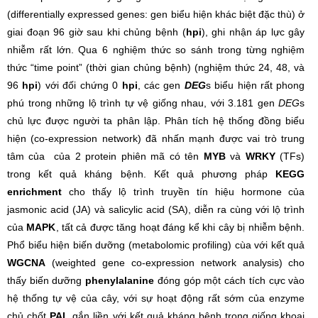
(differentially expressed genes: gen biểu hiện khác biệt đặc thù) ở
giai đoạn 96 giờ sau khi chủng bệnh (
hpi
), ghi nhận áp lực gây
nhiễm rất lớn. Qua 6 nghiệm thức so sánh trong từng nghiệm
thức “time point” (thời gian chủng bệnh) (nghiệm thức 24, 48, và
96
hpi
) với đối chứng 0
hpi
, các gen
DEG
s biểu hiện rất phong
phú trong những lộ trình tự vệ giống nhau, với 3.181 gen
DEG
s
chủ lực được người ta phân lập. Phân tích hệ thống đồng biểu
hiện (co-expression network) đã nhấn mạnh được vai trò trung
tâm của của 2 protein phiên mã có tên
MYB
và
WRKY
(TFs)
trong kết quả kháng bệnh. Kết quả phương pháp
KEGG
enrichment
cho thấy lộ trình truyền tín hiệu hormone của
jasmonic acid (JA) và salicylic acid (SA), diễn ra cùng với lộ trình
của
MAPK
, tất cả được tăng hoạt đáng kể khi cây bị nhiễm bệnh.
Phổ biểu hiện biến dưỡng (metabolomic profiling) cùa với kết quả
WGCNA
(weighted gene co-expression network analysis) cho
thấy biến dưỡng
phenylalanine
đóng góp một cách tích cực vào
hệ thống tự vệ của cây, với sự hoạt động rất sớm của enzyme
chủ chốt
PAL
gắn liền với kết quả kháng bệnh trong giống khoai