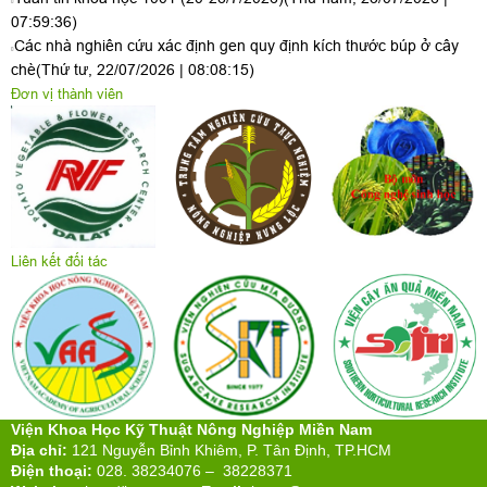
07:59:36)
Các nhà nghiên cứu xác định gen quy định kích thước búp ở cây
chè
(Thứ tư, 22/07/2026 | 08:08:15)
Đơn vị thành viên
Liên kết đối tác
Viện Khoa Học Kỹ Thuật Nông Nghiệp Miền Nam
Địa chỉ:
121 Nguyễn Bỉnh Khiêm, P. Tân Định, TP.HCM
Điện thoại:
028. 38234076 – 38228371