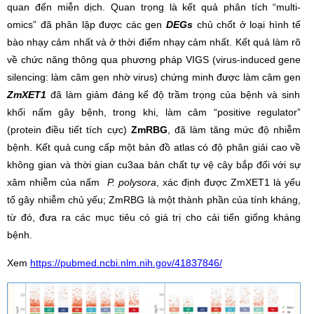
quan đến miễn dịch. Quan trọng là kết quả phân tích “multi-
omics” đã phân lập được các gen
DEGs
chủ chốt ở loại hình tế
bào nhạy cảm nhất và ở thời điểm nhạy cảm nhất. Kết quả làm rõ
về chức năng thông qua phương pháp VIGS (virus-induced gene
silencing: làm câm gen nhờ virus) chứng minh được làm câm gen
ZmXET1
đã làm giảm đáng kể độ trầm trọng của bệnh và sinh
khối nấm gây bệnh, trong khi, làm câm “positive regulator”
(protein điều tiết tích cực)
ZmRBG
, đã làm tăng mức độ nhiễm
bệnh. Kết quả cung cấp một bản đồ atlas có độ phân giải cao về
không gian và thời gian cu3aa bản chất tự vệ cây bắp đối với sự
xâm nhiễm của nấm
P. polysora
, xác định được ZmXET1 là yếu
tố gây nhiễm chủ yếu; ZmRBG là một thành phần của tính kháng,
từ đó, đưa ra các mục tiêu có giá trị cho cải tiến giống kháng
bệnh.
Xem
https://pubmed.ncbi.nlm.nih.gov/41837846/