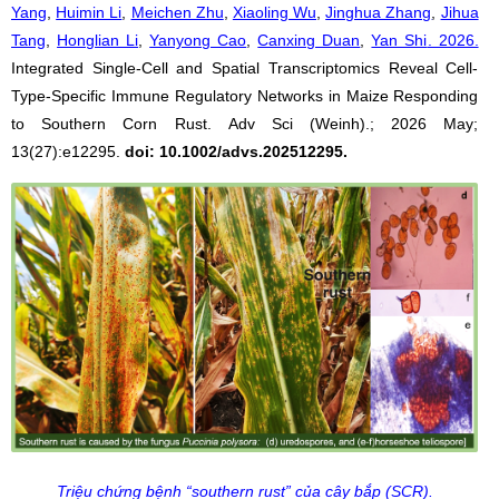
Yang
,
Huimin Li
,
Meichen Zhu
,
Xiaoling Wu
,
Jinghua Zhang
,
Jihua
Tang
,
Honglian Li
,
Yanyong Cao
,
Canxing Duan
,
Yan Shi
. 2026.
Integrated Single-Cell and Spatial Transcriptomics Reveal Cell-
Type-Specific Immune Regulatory Networks in Maize Responding
to Southern Corn Rust
.
Adv Sci (Weinh)
.;
2026 May;
13(27):e12295.
doi: 10.1002/advs.202512295.
Triệu chứng bệnh “southern rust” của cây bắp (SCR).