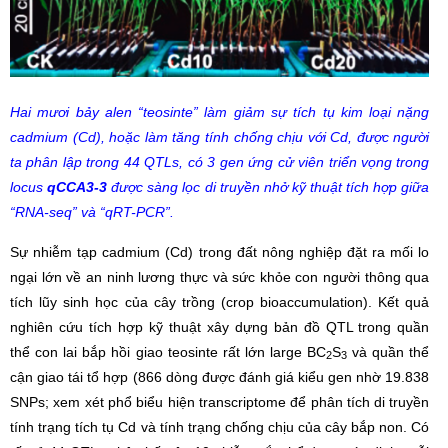
Hai mươi bảy alen “teosinte” làm giảm sự tích tụ kim loại nặng
cadmium (Cd), hoặc làm tăng tính chống chịu với Cd, được người
ta phân lập trong 44 QTLs, có 3 gen ứng cử viên triển vọng trong
locus
qCCA3-3
được sàng lọc di truyền nhở kỹ thuật tích hợp giữa
“RNA-seq” và “qRT-PCR”.
Sự nhiễm tạp cadmium (Cd) trong đất nông nghiệp đặt ra mối lo
ngại lớn về an ninh lương thực và sức khỏe con người thông qua
tích lũy sinh học của cây trồng (crop bioaccumulation). Kết quả
nghiên cứu tích hợp kỹ thuật xây dựng bản đồ QTL trong quần
thể con lai bắp hồi giao teosinte rất lớn large BC
S
và quần thể
2
3
cận giao tái tổ hợp (866 dòng được đánh giá kiểu gen nhờ 19.838
SNPs; xem xét phổ biểu hiện transcriptome để phân tích di truyền
tính trạng tích tụ Cd và tính trạng chống chịu của cây bắp non. Có