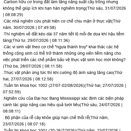
Carbon hữu cơ trong đất làm tăng năng suất cây trồng nhưng
không thể giúp ích khi hạn hán nghiêm trọng
(Thứ sáu, 31/07/2026
| 08:08:29)
Các nhà nghiên cứu phát hiện cơ chế chịu mặn ở thực vật
(Thứ
năm, 30/07/2026 | 07:49:58)
Thí nghiệm về đất kéo dài 37 năm tiết lộ mối đe dọa khí hậu tiềm
tàng
(Thứ tư, 29/07/2026 | 08:11:36)
Các vi sinh vật theo cơ chế "ngựa thành troy" khai thác các hệ
thống cộng sinh có thể trở thành những ứng viên tiềm năng cho
việc phát triển các chế phẩm bảo vệ thực vật sinh học mới không?
(Thứ ba, 28/07/2026 | 08:11:58)
Thực vật phản ứng tức thì khi cường độ ánh sáng tăng cao
(Thứ
hai, 27/07/2026 | 08:12:58)
Tuần tin khoa học 1002 (27/07-02/08/2026)
(Thứ hai, 27/07/2026 |
07:52:59)
Nghiên cứu của Đại học Bang Mississippi xác định các biện pháp
canh tác giúp nâng cao hiệu quả tưới tiêu
(Thứ sáu, 24/07/2026 |
08:08:11)
Bộ phận của rễ cây khỏe giúp hạn chế thối rễ
(Thứ năm,
23/07/2026 | 08:07:18)
Tuần tin khoa học 1001 (20-26/7/2026)
(Thứ năm, 23/07/2026 |