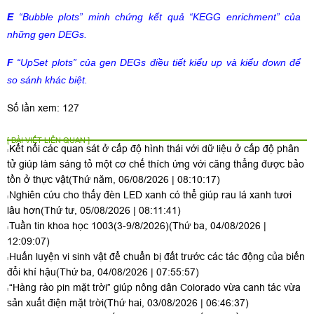
E
“
Bubble plots
”
minh chứng kết quả
“
KEGG enrichment
”
của
những gen
DEGs.
F
“
UpSet plots
”
của gen DEGs
điều tiết kiểu up và kiểu down để
so sánh khác biệt.
Số lần xem: 127
[ BÀI VIẾT LIÊN QUAN ]
Kết nối các quan sát ở cấp độ hình thái với dữ liệu ở cấp độ phân
tử giúp làm sáng tỏ một cơ chế thích ứng với căng thẳng được bảo
tồn ở thực vật
(Thứ năm, 06/08/2026 | 08:10:17)
Nghiên cứu cho thấy đèn LED xanh có thể giúp rau lá xanh tươi
lâu hơn
(Thứ tư, 05/08/2026 | 08:11:41)
Tuần tin khoa học 1003(3-9/8/2026)
(Thứ ba, 04/08/2026 |
12:09:07)
Huấn luyện vi sinh vật để chuẩn bị đất trước các tác động của biến
đổi khí hậu
(Thứ ba, 04/08/2026 | 07:55:57)
“Hàng rào pin mặt trời” giúp nông dân Colorado vừa canh tác vừa
sản xuất điện mặt trời
(Thứ hai, 03/08/2026 | 06:46:37)