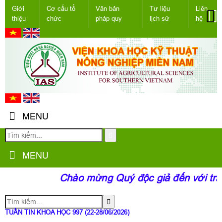
Giới
Cơ cấu tổ
Văn bản
Tư liệu
Liên
thiệu
chức
pháp quy
lịch sử
hệ
MENU
MENU
Chào mừng Quý độc giả đến với trang
TUẦN TIN KHOA HỌC 997 (22-28/06/2026)