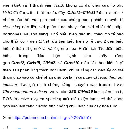
viên
HsfA
và 4 thành viên
HsfB
, không có đại diện của họ phụ
HsfC
đã được tìm thất truo1c đây.
CiHsf1
~
CiHsf14
định vị trên 7
nhiễm sắc thể, vùng promoter của chúng mang nhiều nguyên tố
cis-acting
gắn liền với phản ứng nhạy cảm với nhiệt độ thấp,
hormones, và ánh sáng. Phổ biểu hiện đặc thù theo mô tế bào
cho thấy có 7 gen
CiHsf
ưu tiên biểu hiện ở rễ cây, 2 gen biểu
hiện ở thân, 3 gen ở lá, và 2 gen ở hoa. Phân tích đặc điểm biểu
hiệu trong điều kiện lạnh cho thấy rằng
gen
CiHsf2
,
CiHsf5
,
CiHsf8
,
và
CiHsf10
điều tiết theo kiểu “up”
theo sau phản ứng thích nghi lạnh, chỉ ra rằng các gen ấy có thể
tham giao vào cơ chế phản ứng với lạnh của cây
Chrysanthemum
indicum
. Tác giả minh chứng rằng chuyển nạp transient vào
Chrysanthemum indicum
với vector
35S:CiHsf10
làm giảm tích tụ
ROS (reactive oxygen species) t=ở điều kiện lạnh, có thể đóng
góp vào làm tăng cường tính chống chịu lạnh của cây hoa Cúc.
Xem
https://pubmed.ncbi.nlm.nih.gov/42075351/