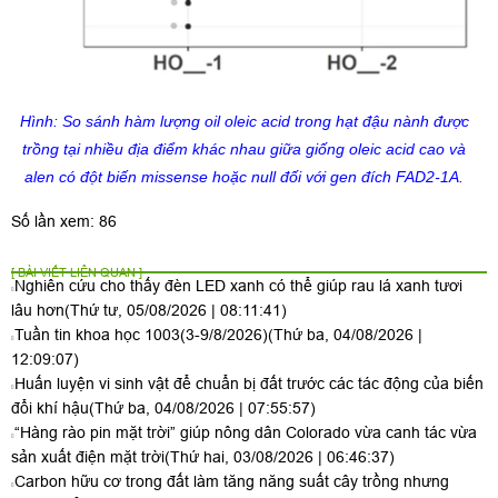
Hình: So sánh hàm lượng
oil oleic acid
trong hạt đậu nành được
trồng tại nhiều địa điểm khác nhau giữa giống
oleic
acid cao và
alen có đột biến
missense
hoặc
null
đối với gen đích
FAD2-1A.
Số lần xem: 86
[ BÀI VIẾT LIÊN QUAN ]
Nghiên cứu cho thấy đèn LED xanh có thể giúp rau lá xanh tươi
lâu hơn
(Thứ tư, 05/08/2026 | 08:11:41)
Tuần tin khoa học 1003(3-9/8/2026)
(Thứ ba, 04/08/2026 |
12:09:07)
Huấn luyện vi sinh vật để chuẩn bị đất trước các tác động của biến
đổi khí hậu
(Thứ ba, 04/08/2026 | 07:55:57)
“Hàng rào pin mặt trời” giúp nông dân Colorado vừa canh tác vừa
sản xuất điện mặt trời
(Thứ hai, 03/08/2026 | 06:46:37)
Carbon hữu cơ trong đất làm tăng năng suất cây trồng nhưng