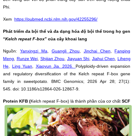
Phi.
Xem
https://pubmed.ncbi.nlm.nih.gov/42255296/
Phát triểm đa bội thể và đa dạng hóa độ bội thể trong họ gen
“
Kelch repeat F-box
”
của cây khoai lang
Nguồn:
Yanxingzi Ma
,
Guangli Zhou
,
Jinchai Chen
,
Fanqing
Meng
,
Runze Wei
,
Shijian Zhou
,
Jiayuan Shi
,
Jiahui Chen
,
Liheng
He
,
Ling Yuan
,
Xiaoyun Jia
. 2026.
Polyploidy-driven expansion
and regulatory diversification of the Kelch repeat F-box gene
family in sweetpotato
.
BMC Genomics
;
2026 Apr 28;
27(1):
545.
doi: 10.1186/s12864-026-12867-9.
Protein KFB
(
Kelch repeat F-box) là thành phần của cơ chất
SCF