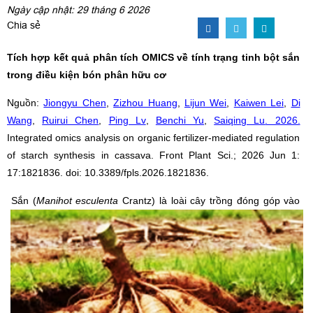
Ngày cập nhật: 29 tháng 6 2026
Chia sẻ
Tích hợp kết quả phân tích
OMICS
về tính trạng tinh bột sắn
trong điều kiện bón phân hữu cơ
Nguồn:
Jiongyu Chen
,
Zizhou Huang
,
Lijun Wei
,
Kaiwen Lei
,
Di
Wang
,
Ruirui Chen
,
Ping Lv
,
Benchi Yu
,
Saiqing Lu
. 2026.
Integrated omics analysis on organic fertilizer-mediated regulation
of starch synthesis in cassava
.
Front Plant Sci
.;
2026 Jun 1:
17:1821836. doi: 10.3389/fpls.2026.1821836.
Sắn (
Manihot esculenta
Crantz) là loài cây trồng đóng góp vào