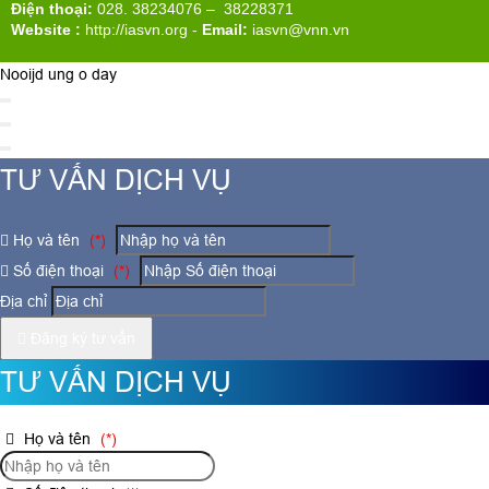
Điện thoại:
028. 38234076 – 38228371
Website :
http://iasvn.org
-
Email:
iasvn@vnn.vn
Nooijd ung o day
TƯ VẤN DỊCH VỤ
Họ và tên
(*)
Số điện thoại
(*)
Địa chỉ
Đăng ký tư vấn
TƯ VẤN DỊCH VỤ
Họ và tên
(*)