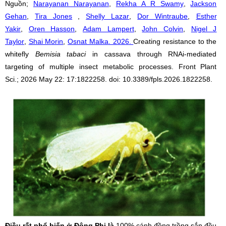
Nguồn;
Narayanan Narayanan
,
Rekha A R Swamy
,
Jackson
Gehan
,
Tira Jones
,
Shelly Lazar
,
Dor Wintraube
,
Esther
Yakir
,
Oren Hasson
,
Adam Lampert
,
John Colvin
,
Nigel J
Taylor
,
Shai Morin
,
Osnat Malka
. 2026.
Creating resistance to the
whitefly
Bemisia tabaci
in cassava through RNAi-mediated
targeting of multiple insect metabolic processes
.
Front Plant
Sci
.;
2026 May 22:
17:1822258.
doi: 10.3389/fpls.2026.1822258.
Điều rất phổ biến ở Đông Phi là
100% cánh đồng trồng sắn đều