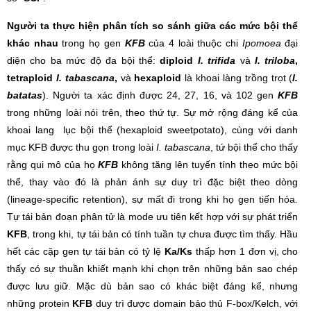
Người ta thực hiện phân tích so sánh giữa các mức bội thể
khác nhau
trong họ gen
KFB
của 4 loài thuộc chi
Ipomoea
đại
diện cho ba mức độ đa bội thể:
diploid
I. trifida
và
I. triloba
,
tetraploid
I. tabascana
,
và
hexaploid
là khoai làng trồng trọt (
I.
batatas
). Người ta xác định được 24, 27, 16, và 102 gen
KFB
trong những loài nói trên, theo thứ tự. Sự mở rộng đáng kể của
khoai lang lục bội thể (hexaploid sweetpotato), cùng với danh
mục KFB được thu gọn trong loài
I. tabascana
, tứ bội thể cho thấy
rằng qui mô của họ
KFB
không tăng lên tuyến tính theo mức bội
thể, thay vào đó là phản ánh sự duy trì đặc biệt theo dòng
(lineage-specific retention), sự mất đi trong khi họ gen tiến hóa.
Tự tái bản đoạn phân tử là mode ưu tiên kết hợp với sự phát triển
KFB
, trong khi, tự tái bản có tính tuần tự chưa được tìm thấy. Hầu
hết các cặp gen tự tái bản có tỷ lệ
Ka/Ks
thấp hơn 1 đơn vị, cho
thấy có sự thuần khiết mạnh khi chọn trên những bản sao chép
được lưu giữ. Mặc dù bản sao có khác biệt đáng kể, nhưng
những protein
KFB
duy trì được domain bảo thủ F-box/Kelch, với