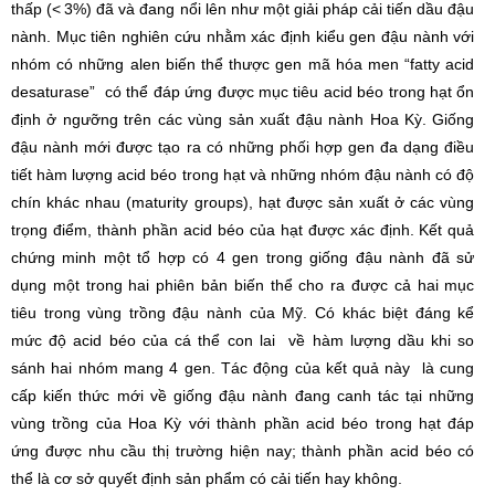
thấp (< 3%) đã và đang nổi lên như một giải pháp cải tiến dầu đậu
nành. Mục tiên nghiên cứu nhằm xác định kiểu gen đậu nành với
nhóm có những alen biến thể thược gen mã hóa men “fatty acid
desaturase” có thể đáp ứng được mục tiêu acid béo trong hạt ổn
định ở ngưỡng trên các vùng sản xuất đậu nành Hoa Kỳ. Giống
đậu nành mới được tạo ra có những phối hợp gen đa dạng điều
tiết hàm lượng acid béo trong hạt và những nhóm đậu nành có độ
chín khác nhau (maturity groups), hạt được sản xuất ở các vùng
trọng điểm, thành phần acid béo của hạt được xác định. Kết quả
chứng minh một tổ hợp có 4 gen trong giống đậu nành đã sử
dụng một trong hai phiên bản biến thể cho ra được cả hai mục
tiêu trong vùng trồng đậu nành của Mỹ. Có khác biệt đáng kể
mức độ acid béo của cá thể con lai về hàm lượng dầu khi so
sánh hai nhóm mang 4 gen. Tác động của kết quả này là cung
cấp kiến thức mới về giống đậu nành đang canh tác tại những
vùng trồng của Hoa Kỳ với thành phần acid béo trong hạt đáp
ứng được nhu cầu thị trường hiện nay; thành phần acid béo có
thể là cơ sở quyết định sản phẩm có cải tiến hay không.