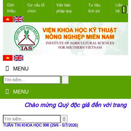
Giới
Cơ cấu tổ
Văn bản
Tư liệu
Liên
thiệu
chức
pháp quy
lịch sử
hệ
MENU
MENU
Chào mừng Quý độc giả đến với trang th
TUẦN TIN KHOA HỌC 998 (29/6 - 5/7/2026)