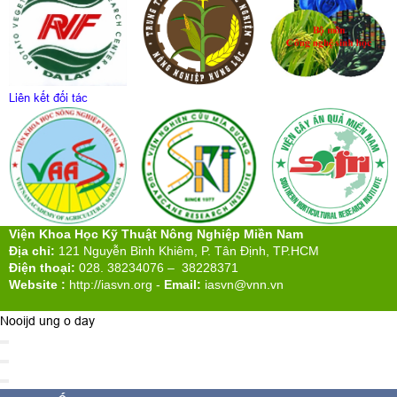
Liên kết đối tác
Viện Khoa Học Kỹ Thuật Nông Nghiệp Miền Nam
Địa chỉ:
121 Nguyễn Bỉnh Khiêm, P. Tân Định, TP.HCM
Điện thoại:
028. 38234076 – 38228371
Website :
http://iasvn.org
-
Email:
iasvn@vnn.vn
Nooijd ung o day