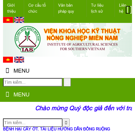
Giới
Cơ cấu tổ
Văn bản
Tư liệu
Liên
thiệu
chức
pháp quy
lịch sử
hệ
MENU
MENU
Chào mừng Quý độc giả đến với tran
BỆNH HẠI CÂY ỚT. TÀI LIỆU HƯỚNG DẪN ĐỒNG RUỘNG