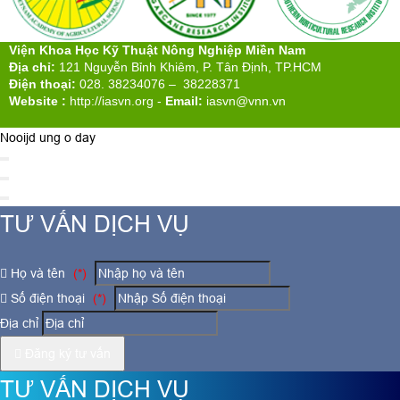
Viện Khoa Học Kỹ Thuật Nông Nghiệp Miền Nam
Địa chỉ:
121 Nguyễn Bỉnh Khiêm, P. Tân Định, TP.HCM
Điện thoại:
028. 38234076 – 38228371
Website :
http://iasvn.org
-
Email:
iasvn@vnn.vn
Nooijd ung o day
TƯ VẤN DỊCH VỤ
Họ và tên
(*)
Số điện thoại
(*)
Địa chỉ
Đăng ký tư vấn
TƯ VẤN DỊCH VỤ