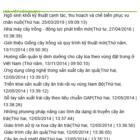
[ BÀI VIẾT LIÊN QUAN ]
Ngô sinh khối kỹ thuật canh tác, thu hoạch và chế biến phục vụ
chăn nuôi
(Thứ hai, 25/03/2019 | 09:09:13)
Nhà máy cây trồng - động lực phát triển mới
(Thứ tư, 27/04/2016 |
10:38:39)
Giới thiệu Giống cây trồng và quy trình kỹ thuật mới
(Thứ năm,
13/11/2014 | 09:50:30)
Hướng dẫn quản lý dinh dưởng cho cây lúa theo vùng đặt trưng ở
Việt Nam
(Thứ năm, 13/11/2014 | 09:50:10)
Ứng dụng công nghệ trong sản xuất cây ăn quả
(Thứ hai,
12/05/2014 | 13:39:57)
Triển khai sản xuất cây ăn trái rải vụ vùng Nam Bộ
(Thứ hai,
12/05/2014 | 13:39:12)
Sổ tay sản xuất trái cây theo tiêu chuẩn GAP
(Thứ hai, 12/05/2014 |
13:38:28)
Những phương pháp nâng cao tính đa dạng di truyền cây ăn
trái
(Thứ hai, 12/05/2014 | 13:37:44)
Giáo trình xử lý ra hoa cây ăn trái
(Thứ hai, 12/05/2014 | 13:36:50)
Giáo trình cây ăn quả
(Thứ hai, 12/05/2014 | 13:36:05)
Cây ăn quả nhiệt đới
(Thứ hai, 12/05/2014 | 13:35:21)