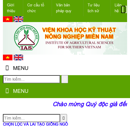
Giới
Cơ cấu tổ
Văn bản
Tư liệu
Liên
thiệu
chức
pháp quy
lịch sử
hệ
MENU
MENU
Chào mừng Quý độc giả đến v
CHỌN LỌC VÀ LAI TẠO GIỐNG NGÔ