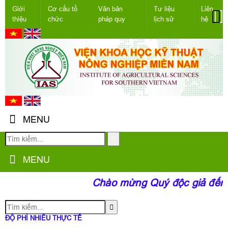
Giới
Cơ cấu tổ
Văn bản
Tư liệu
Liên
thiệu
chức
pháp quy
lịch sử
hệ
MENU
MENU
Chào mừng Quý độc giả đến v
ĐỘ PHÌ NHIÊU THỰC TẾ