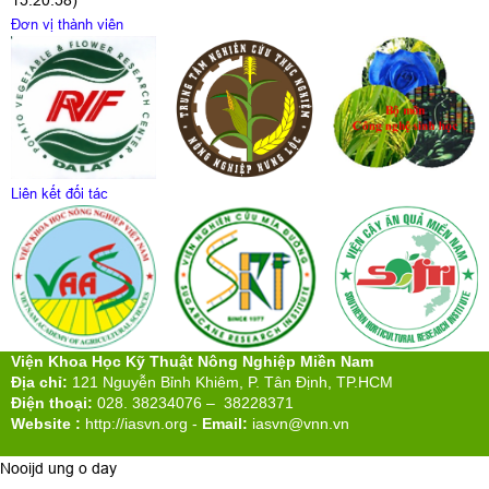
15:20:58)
Đơn vị thành viên
Liên kết đối tác
Viện Khoa Học Kỹ Thuật Nông Nghiệp Miền Nam
Địa chỉ:
121 Nguyễn Bỉnh Khiêm, P. Tân Định, TP.HCM
Điện thoại:
028. 38234076 – 38228371
Website :
http://iasvn.org
-
Email:
iasvn@vnn.vn
Nooijd ung o day