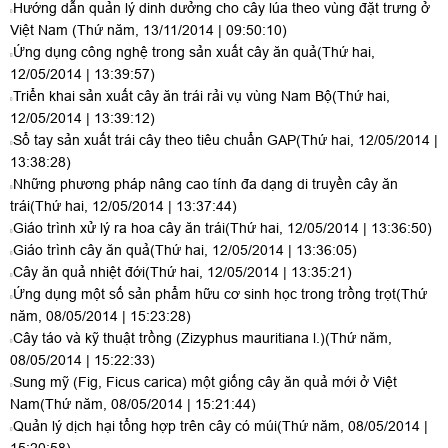
Hướng dẫn quản lý dinh dưởng cho cây lúa theo vùng đặt trưng ở
Việt Nam
(Thứ năm, 13/11/2014 | 09:50:10)
Ứng dụng công nghệ trong sản xuất cây ăn quả
(Thứ hai,
12/05/2014 | 13:39:57)
Triển khai sản xuất cây ăn trái rải vụ vùng Nam Bộ
(Thứ hai,
12/05/2014 | 13:39:12)
Sổ tay sản xuất trái cây theo tiêu chuẩn GAP
(Thứ hai, 12/05/2014 |
13:38:28)
Những phương pháp nâng cao tính đa dạng di truyền cây ăn
trái
(Thứ hai, 12/05/2014 | 13:37:44)
Giáo trình xử lý ra hoa cây ăn trái
(Thứ hai, 12/05/2014 | 13:36:50)
Giáo trình cây ăn quả
(Thứ hai, 12/05/2014 | 13:36:05)
Cây ăn quả nhiệt đới
(Thứ hai, 12/05/2014 | 13:35:21)
Ứng dụng một số sản phẩm hữu cơ sinh học trong trồng trọt
(Thứ
năm, 08/05/2014 | 15:23:28)
Cây táo và kỹ thuật trồng (Zizyphus mauritiana l.)
(Thứ năm,
08/05/2014 | 15:22:33)
Sung mỹ (Fig, Ficus carica) một giống cây ăn quả mới ở Việt
Nam
(Thứ năm, 08/05/2014 | 15:21:44)
Quản lý dịch hại tổng hợp trên cây có múi
(Thứ năm, 08/05/2014 |