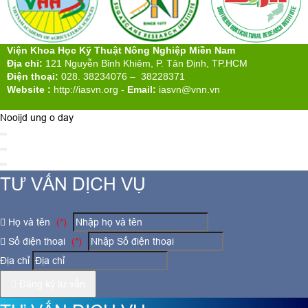
Viện Khoa Học Kỹ Thuật Nông Nghiệp Miền Nam
Địa chỉ:
121 Nguyễn Bỉnh Khiêm, P. Tân Định, TP.HCM
Điện thoại:
028. 38234076 – 38228371
Website :
http://iasvn.org
-
Email:
iasvn@vnn.vn
Nooijd ung o day
TƯ VẤN DỊCH VỤ
Họ và tên
(*)
Số điện thoại
(*)
Địa chỉ
Đăng ký tư vấn