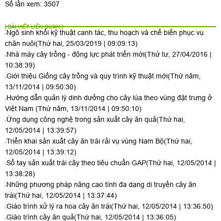
Số lần xem: 3507
[ BÀI VIẾT LIÊN QUAN ]
Ngô sinh khối kỹ thuật canh tác, thu hoạch và chế biến phục vụ
chăn nuôi
(Thứ hai, 25/03/2019 | 09:09:13)
Nhà máy cây trồng - động lực phát triển mới
(Thứ tư, 27/04/2016 |
10:38:39)
Giới thiệu Giống cây trồng và quy trình kỹ thuật mới
(Thứ năm,
13/11/2014 | 09:50:30)
Hướng dẫn quản lý dinh dưởng cho cây lúa theo vùng đặt trưng ở
Việt Nam
(Thứ năm, 13/11/2014 | 09:50:10)
Ứng dụng công nghệ trong sản xuất cây ăn quả
(Thứ hai,
12/05/2014 | 13:39:57)
Triển khai sản xuất cây ăn trái rải vụ vùng Nam Bộ
(Thứ hai,
12/05/2014 | 13:39:12)
Sổ tay sản xuất trái cây theo tiêu chuẩn GAP
(Thứ hai, 12/05/2014 |
13:38:28)
Những phương pháp nâng cao tính đa dạng di truyền cây ăn
trái
(Thứ hai, 12/05/2014 | 13:37:44)
Giáo trình xử lý ra hoa cây ăn trái
(Thứ hai, 12/05/2014 | 13:36:50)
Giáo trình cây ăn quả
(Thứ hai, 12/05/2014 | 13:36:05)