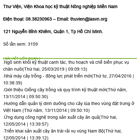
Thư Viện, Viện Khoa học kỹ thuật Nông nghiệp Miền Nam
Điện thoại: 08.38230963 – Email:
thuvien@iasvn.org
121 Nguyễn Bỉnh Khiêm, Quận 1, Tp Hồ Chí Minh.
Số lần xem: 3159
[ BÀI VIẾT LIÊN QUAN ]
Ngô sinh khối kỹ thuật canh tác, thu hoạch và chế biến phục vụ
chăn nuôi
(Thứ hai, 25/03/2019 | 09:09:13)
Nhà máy cây trồng - động lực phát triển mới
(Thứ tư, 27/04/2016 |
10:38:39)
Giới thiệu Giống cây trồng và quy trình kỹ thuật mới
(Thứ năm,
13/11/2014 | 09:50:30)
Hướng dẫn quản lý dinh dưởng cho cây lúa theo vùng đặt trưng ở
Việt Nam
(Thứ năm, 13/11/2014 | 09:50:10)
Ứng dụng công nghệ trong sản xuất cây ăn quả
(Thứ hai,
12/05/2014 | 13:39:57)
Triển khai sản xuất cây ăn trái rải vụ vùng Nam Bộ
(Thứ hai,
12/05/2014 | 13:39:12)