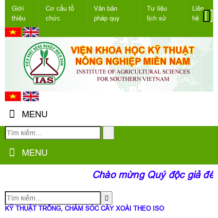
Giới
Cơ cấu tổ
Văn bản
Tư liệu
Liên
thiệu
chức
pháp quy
lịch sử
hệ
MENU
MENU
Chào mừng Quý độc giả đến 
KỸ THUẬT TRỒNG, CHĂM SÓC CÂY XOÀI THEO ISO