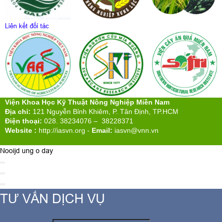
Liên kết đối tác
Viện Khoa Học Kỹ Thuật Nông Nghiệp Miền Nam
Địa chỉ:
121 Nguyễn Bỉnh Khiêm, P. Tân Định, TP.HCM
Điện thoại:
028. 38234076 – 38228371
Website :
http://iasvn.org
-
Email:
iasvn@vnn.vn
Nooijd ung o day
TƯ VẤN DỊCH VỤ