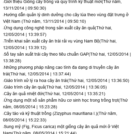
Giới thiệu Giống cây trồng và quy trình kỹ thuật mới
(Thứ năm,
13/11/2014 | 09:50:30)
Hướng dẫn quản lý dinh dưởng cho cây lúa theo vùng đặt trưng ở
Việt Nam
(Thứ năm, 13/11/2014 | 09:50:10)
Ứng dụng công nghệ trong sản xuất cây ăn quả
(Thứ hai,
12/05/2014 | 13:39:57)
Triển khai sản xuất cây ăn trái rải vụ vùng Nam Bộ
(Thứ hai,
12/05/2014 | 13:39:12)
Sổ tay sản xuất trái cây theo tiêu chuẩn GAP
(Thứ hai, 12/05/2014 |
13:38:28)
Những phương pháp nâng cao tính đa dạng di truyền cây ăn
trái
(Thứ hai, 12/05/2014 | 13:37:44)
Giáo trình xử lý ra hoa cây ăn trái
(Thứ hai, 12/05/2014 | 13:36:50)
Giáo trình cây ăn quả
(Thứ hai, 12/05/2014 | 13:36:05)
Cây ăn quả nhiệt đới
(Thứ hai, 12/05/2014 | 13:35:21)
Ứng dụng một số sản phẩm hữu cơ sinh học trong trồng trọt
(Thứ
năm, 08/05/2014 | 15:23:28)
Cây táo và kỹ thuật trồng (Zizyphus mauritiana l.)
(Thứ năm,
08/05/2014 | 15:22:33)
Sung mỹ (Fig, Ficus carica) một giống cây ăn quả mới ở Việt
Nam
(Thứ năm, 08/05/2014 | 15:21:44)