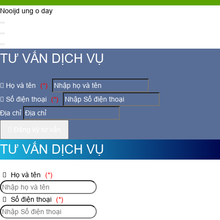
Nooijd ung o day
TƯ VẤN DỊCH VỤ
Họ và tên
(*)
Số điện thoại
(*)
Địa chỉ
Đăng ký tư vấn
TƯ VẤN DỊCH VỤ
Họ và tên
(*)
Số điện thoại
(*)