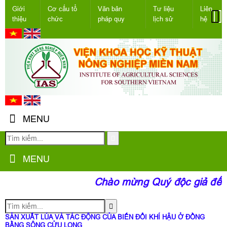
Giới
Cơ cấu tổ
Văn bản
Tư liệu
Liên
thiệu
chức
pháp quy
lịch sử
hệ
MENU
MENU
Chào mừng Quý độc giả đến v
SẢN XUẤT LÚA VÀ TÁC ĐỘNG CỦA BIẾN ĐỔI KHÍ HẬU Ở ĐỒNG
BẰNG SÔNG CỬU LONG