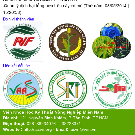
Quản lý dịch hại tổng hợp trên cây có múi
(Thứ năm, 08/05/2014 |
15:20:58)
Đơn vị thành viên
Liên kết đối tác
Viện Khoa Học Kỹ Thuật Nông Nghiệp Miền Nam
Địa chỉ:
121 Nguyễn Bỉnh Khiêm, P. Tân Định, TP.HCM
Điện thoại:
028. 38234076 – 38228371
Website :
http://iasvn.org
-
Email:
iasvn@vnn.vn