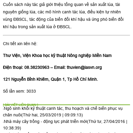
Cuốn sách này tác giả giới thiệu tổng quan về sản xuất lúa, tài
nguyên giống lúa, các mô hình canh tác lúa, điều kiện tự nhiên
vùng ĐBSCL, tác động của biến đổi khí hậu và ứng phó biến đổi
khí hậu trong sản xuất lúa ở ĐBSCL.
Chi tiết xin liên hệ:
Thư Viện, Viện Khoa học kỹ thuật Nông nghiệp Miền Nam
Điện thoại: 08.38230963 – Email:
thuvien@iasvn.org
121 Nguyễn Bỉnh Khiêm, Quận 1, Tp Hồ Chí Minh.
Số lần xem: 3033
[ BÀI VIẾT LIÊN QUAN ]
Ngô sinh khối kỹ thuật canh tác, thu hoạch và chế biến phục vụ
chăn nuôi
(Thứ hai, 25/03/2019 | 09:09:13)
Nhà máy cây trồng - động lực phát triển mới
(Thứ tư, 27/04/2016 |
10:38:39)