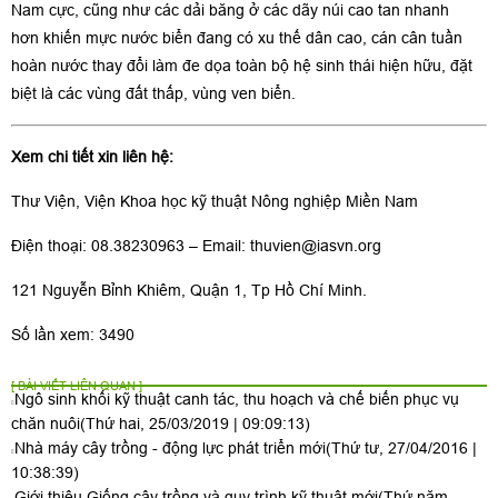
Nam cực, cũng như các dải băng ở các dãy núi cao tan nhanh
hơn khiến mực nước biển đang có xu thế dân cao, cán cân tuần
hoàn nước thay đổi làm đe dọa toàn bộ hệ sinh thái hiện hữu, đặt
biệt là các vùng đất thấp, vùng ven biển.
Xem chi tiết xin liên hệ:
Thư Viện, Viện Khoa học kỹ thuật Nông nghiệp Miền Nam
Điện thoại: 08.38230963 – Email:
thuvien@iasvn.org
121 Nguyễn Bỉnh Khiêm, Quận 1, Tp Hồ Chí Minh.
Số lần xem: 3490
[ BÀI VIẾT LIÊN QUAN ]
Ngô sinh khối kỹ thuật canh tác, thu hoạch và chế biến phục vụ
chăn nuôi
(Thứ hai, 25/03/2019 | 09:09:13)
Nhà máy cây trồng - động lực phát triển mới
(Thứ tư, 27/04/2016 |
10:38:39)
Giới thiệu Giống cây trồng và quy trình kỹ thuật mới
(Thứ năm,