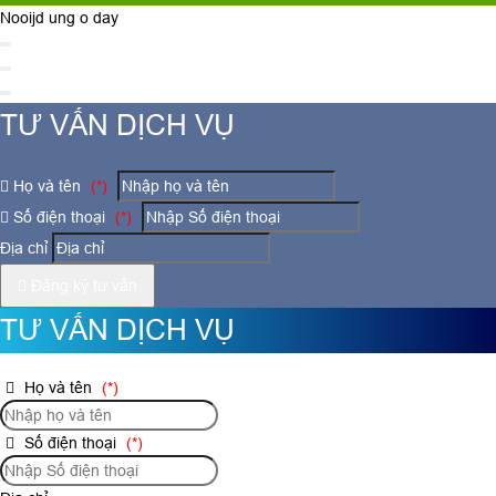
Nooijd ung o day
TƯ VẤN DỊCH VỤ
Họ và tên
(*)
Số điện thoại
(*)
Địa chỉ
Đăng ký tư vấn
TƯ VẤN DỊCH VỤ
Họ và tên
(*)
Số điện thoại
(*)