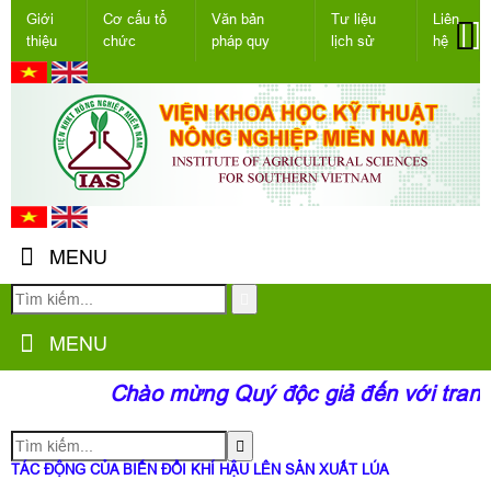
Giới
Cơ cấu tổ
Văn bản
Tư liệu
Liên
thiệu
chức
pháp quy
lịch sử
hệ
MENU
MENU
Chào mừng Quý độc giả đến với trang
TÁC ĐỘNG CỦA BIẾN ĐỔI KHÍ HẬU LÊN SẢN XUẤT LÚA