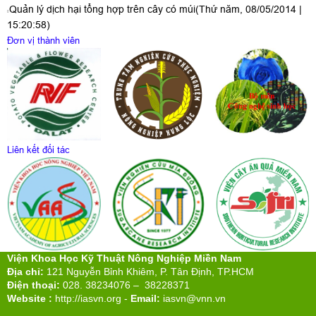
Quản lý dịch hại tổng hợp trên cây có múi
(Thứ năm, 08/05/2014 |
15:20:58)
Đơn vị thành viên
Liên kết đối tác
Viện Khoa Học Kỹ Thuật Nông Nghiệp Miền Nam
Địa chỉ:
121 Nguyễn Bỉnh Khiêm, P. Tân Định, TP.HCM
Điện thoại:
028. 38234076 – 38228371
Website :
http://iasvn.org
-
Email:
iasvn@vnn.vn