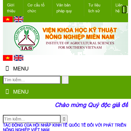
Giới
Cơ cấu tổ
Văn bản
Tư liệu
Liên
thiệu
chức
pháp quy
lịch sử
hệ
MENU
MENU
Chào mừng Quý độc giả đến v
TÁC ĐỘNG CỦA HỘI NHẬP KINH TẾ QUỐC TẾ ĐỐI VỚI PHÁT TRIỂN
NÔNG NGHIỆP VIỆT NAM