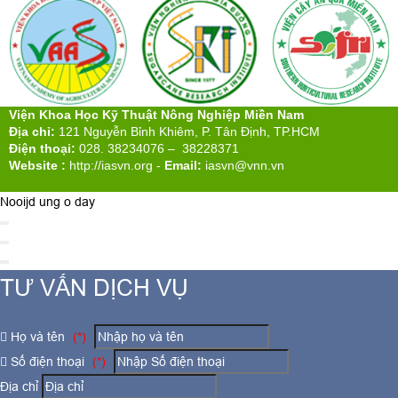
Viện Khoa Học Kỹ Thuật Nông Nghiệp Miền Nam
Địa chỉ:
121 Nguyễn Bỉnh Khiêm, P. Tân Định, TP.HCM
Điện thoại:
028. 38234076 – 38228371
Website :
http://iasvn.org
-
Email:
iasvn@vnn.vn
Nooijd ung o day
TƯ VẤN DỊCH VỤ
Họ và tên
(*)
Số điện thoại
(*)
Địa chỉ