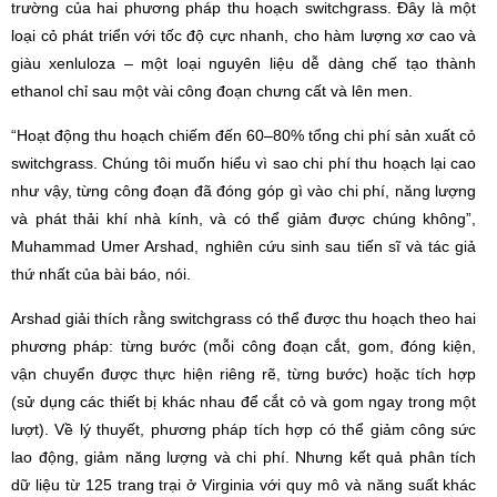
trường của hai phương pháp thu hoạch switchgrass. Đây là một
loại cỏ phát triển với tốc độ cực nhanh, cho hàm lượng xơ cao và
giàu xenluloza – một loại nguyên liệu dễ dàng chế tạo thành
ethanol chỉ sau một vài công đoạn chưng cất và lên men.
“Hoạt động thu hoạch chiếm đến 60–80% tổng chi phí sản xuất cỏ
switchgrass. Chúng tôi muốn hiểu vì sao chi phí thu hoạch lại cao
như vậy, từng công đoạn đã đóng góp gì vào chi phí, năng lượng
và phát thải khí nhà kính, và có thể giảm được chúng không”,
Muhammad Umer Arshad, nghiên cứu sinh sau tiến sĩ và tác giả
thứ nhất của bài báo, nói.
Arshad giải thích rằng switchgrass có thể được thu hoạch theo hai
phương pháp: từng bước (mỗi công đoạn cắt, gom, đóng kiện,
vận chuyển được thực hiện riêng rẽ, từng bước) hoặc tích hợp
(sử dụng các thiết bị khác nhau để cắt cỏ và gom ngay trong một
lượt). Về lý thuyết, phương pháp tích hợp có thể giảm công sức
lao động, giảm năng lượng và chi phí. Nhưng kết quả phân tích
dữ liệu từ 125 trang trại ở Virginia với quy mô và năng suất khác