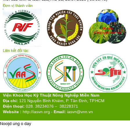
Đơn vị thành viên
Liên kết đối tác
Viện Khoa Học Kỹ Thuật Nông Nghiệp Miền Nam
Địa chỉ:
121 Nguyễn Bỉnh Khiêm, P. Tân Định, TP.HCM
Điện thoại:
028. 38234076 – 38228371
Website :
http://iasvn.org
-
Email:
iasvn@vnn.vn
Nooijd ung o day