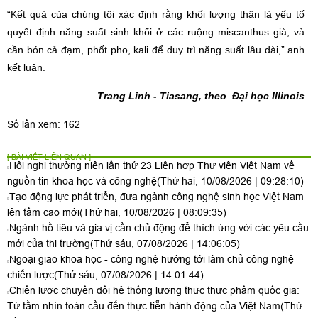
“Kết quả của chúng tôi xác định rằng khối lượng thân là yếu tố
quyết định năng suất sinh khối ở các ruộng miscanthus già, và
cần bón cả đạm, phốt pho, kali để duy trì năng suất lâu dài,” anh
kết luận.
Trang Linh - Tiasang, theo
Đại học Illinois
Số lần xem: 162
[ BÀI VIẾT LIÊN QUAN ]
Hội nghị thường niên lần thứ 23 Liên hợp Thư viện Việt Nam về
nguồn tin khoa học và công nghệ
(Thứ hai, 10/08/2026 | 09:28:10)
Tạo động lực phát triển, đưa ngành công nghệ sinh học Việt Nam
lên tầm cao mới
(Thứ hai, 10/08/2026 | 08:09:35)
Ngành hồ tiêu và gia vị cần chủ động để thích ứng với các yêu cầu
mới của thị trường
(Thứ sáu, 07/08/2026 | 14:06:05)
Ngoại giao khoa học - công nghệ hướng tới làm chủ công nghệ
chiến lược
(Thứ sáu, 07/08/2026 | 14:01:44)
Chiến lược chuyển đổi hệ thống lương thực thực phẩm quốc gia:
Từ tầm nhìn toàn cầu đến thực tiễn hành động của Việt Nam
(Thứ