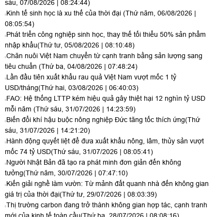
sáu, 07/08/2026 | 08:24:44)
Kinh tế sinh học là xu thế của thời đại
(Thứ năm, 06/08/2026 |
08:05:54)
Phát triển công nghiệp sinh học, thay thế tối thiểu 50% sản phẩm
nhập khẩu
(Thứ tư, 05/08/2026 | 08:10:48)
Chăn nuôi Việt Nam chuyển từ cạnh tranh bằng sản lượng sang
tiêu chuẩn
(Thứ ba, 04/08/2026 | 07:48:24)
Lần đầu tiên xuất khẩu rau quả Việt Nam vượt mốc 1 tỷ
USD/tháng
(Thứ hai, 03/08/2026 | 06:40:03)
FAO: Hệ thống LTTP kém hiệu quả gây thiệt hại 12 nghìn tỷ USD
mỗi năm
(Thứ sáu, 31/07/2026 | 14:23:59)
Biến đổi khí hậu buộc nông nghiệp Đức tăng tốc thích ứng
(Thứ
sáu, 31/07/2026 | 14:21:20)
Hành động quyết liệt để đưa xuất khẩu nông, lâm, thủy sản vượt
mốc 74 tỷ USD
(Thứ sáu, 31/07/2026 | 08:05:41)
Người Nhật Bản đã tạo ra phát minh đơn giản đến không
tưởng
(Thứ năm, 30/07/2026 | 07:47:10)
Kiến giải nghề làm vườn: Từ mảnh đất quanh nhà đến không gian
giá trị của thời đại
(Thứ tư, 29/07/2026 | 08:03:39)
Thị trường carbon đang trở thành không gian hợp tác, cạnh tranh
mới của kinh tế toàn cầu
(Thứ ba, 28/07/2026 | 08:08:16)