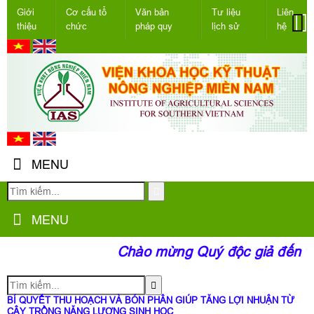
Giới
Cơ cấu tổ
Văn bản
Tư liệu
Liên
thiệu
chức
pháp quy
lịch sử
hệ
MENU
MENU
Chào mừng Quý độc giả đến với
BÍ QUYẾT THU HOẠCH VÀ BÓN PHÂN GIÚP TĂNG LỢI NHUẬN TỪ
CÂY TRỒNG NĂNG LƯỢNG SINH HỌC