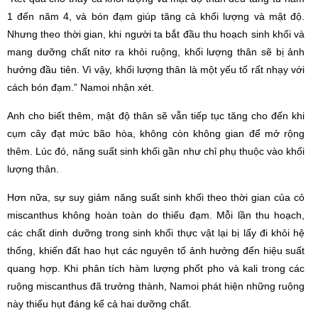
1 đến năm 4, và bón đạm giúp tăng cả khối lượng và mật độ.
Nhưng theo thời gian, khi người ta bắt đầu thu hoạch sinh khối và
mang dưỡng chất nitơ ra khỏi ruộng, khối lượng thân sẽ bị ảnh
hưởng đầu tiên. Vì vậy, khối lượng thân là một yếu tố rất nhạy với
cách bón đạm.” Namoi nhận xét.
Anh cho biết thêm, mật độ thân sẽ vẫn tiếp tục tăng cho đến khi
cụm cây đạt mức bão hòa, không còn không gian để mở rộng
thêm. Lúc đó, năng suất sinh khối gần như chỉ phụ thuộc vào khối
lượng thân.
Hơn nữa, sự suy giảm năng suất sinh khối theo thời gian của cỏ
miscanthus không hoàn toàn do thiếu đạm. Mỗi lần thu hoạch,
các chất dinh dưỡng trong sinh khối thực vật lại bị lấy đi khỏi hệ
thống, khiến đất hao hụt các nguyên tố ảnh hưởng đến hiệu suất
quang hợp. Khi phân tích hàm lượng phốt pho và kali trong các
ruộng miscanthus đã trưởng thành, Namoi phát hiện những ruộng
này thiếu hụt đáng kể cả hai dưỡng chất.