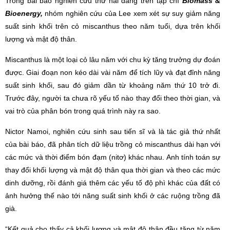
Trong bài báo nghiên cứu thứ hai đăng trên tạp chí
Biomass &
Bioenergy,
nhóm nghiên cứu của Lee xem xét sự suy giảm năng
suất sinh khối trên cỏ miscanthus theo năm tuổi, dựa trên khối
lượng và mật độ thân.
Miscanthus là một loại cỏ lâu năm với chu kỳ tăng trưởng dự đoán
được. Giai đoạn non kéo dài vài năm để tích lũy và đạt đỉnh năng
suất sinh khối, sau đó giảm dần từ khoảng năm thứ 10 trở đi.
Trước đây, người ta chưa rõ yếu tố nào thay đổi theo thời gian, và
vai trò của phân bón trong quá trình này ra sao.
Nictor Namoi, nghiên cứu sinh sau tiến sĩ và là tác giả thứ nhất
của bài báo, đã phân tích dữ liệu trồng cỏ miscanthus dài hạn với
các mức và thời điểm bón đạm (nitơ) khác nhau. Anh tính toán sự
thay đổi khối lượng và mật độ thân qua thời gian và theo các mức
dinh dưỡng, rồi đánh giá thêm các yếu tố độ phì khác của đất có
ảnh hưởng thế nào tới năng suất sinh khối ở các ruộng trồng đã
già.
“Kết quả cho thấy cả khối lượng và mật độ thân đều tăng từ năm