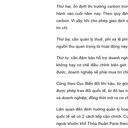
Thứ hai,
ổn định thị trường carbon tr
hành vào cuối năm nay. Theo quy định
carbon. Vì vậy, khi cho phép giao dịch 
tín chỉ.
Thứ ba,
cần quản lý thuế, phí và lệ ph
nguồn thu quan trọng từ hoạt động này
Thứ tư,
cần đảm bảo hỗ trợ doanh nghi
không hay cơ chế điều chỉnh biên giớ
được, doanh nghiệp sẽ phải mua tín chỉ
Cũng theo Cục Biến đổi khí hậu, từ góc
được phép trao đổi quốc tế, từ đó tạo n
và doanh nghiệp, đồng thời mở ra cơ 
Liên quan đến định hướng quản lý hoạt 
quốc tế sẽ có 2 cách tiếp cận chính. Cụ
ngoài khuôn khổ Thỏa thuận Paris theo