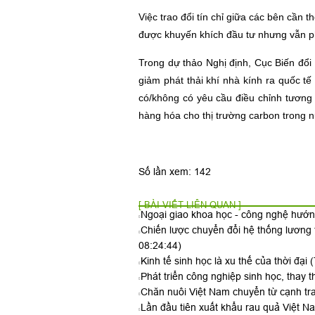
Việc trao đổi tín chỉ giữa các bên cần
được khuyến khích đầu tư nhưng vẫn ph
Trong dự thảo Nghị định, Cục Biến đổi 
giảm phát thải khí nhà kính ra quốc 
có/không có yêu cầu điều chỉnh tương ứ
hàng hóa cho thị trường carbon trong 
Số lần xem: 142
[ BÀI VIẾT LIÊN QUAN ]
Ngoại giao khoa học - công nghệ hướn
Chiến lược chuyển đổi hệ thống lương
08:24:44)
Kinh tế sinh học là xu thế của thời đại
(
Phát triển công nghiệp sinh học, thay
Chăn nuôi Việt Nam chuyển từ cạnh tr
Lần đầu tiên xuất khẩu rau quả Việt 