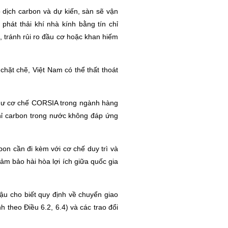
 dịch carbon và dự kiến, sàn sẽ vận
hát thải khí nhà kính bằng tín chỉ
c, tránh rủi ro đầu cơ hoặc khan hiếm
chặt chẽ, Việt Nam có thể thất thoát
 như cơ chế CORSIA trong ngành hàng
chỉ carbon trong nước không đáp ứng
bon cần đi kèm với cơ chế duy trì và
đảm bảo hài hòa lợi ích giữa quốc gia
hậu cho biết quy định về chuyển giao
h theo Điều 6.2, 6.4) và các trao đổi