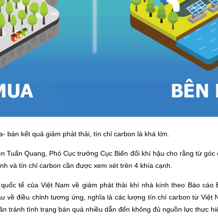
 bán kết quả giảm phát thải, tín chỉ carbon là khá lớn.
n Tuấn Quang, Phó Cục trưởng Cục Biến đổi khí hậu cho rằng từ góc đ
ính và tín chỉ carbon cần được xem xét trên 4 khía cạnh.
uốc tế của Việt Nam về giảm phát thải khí nhà kính theo Báo cáo 
u về điều chỉnh tương ứng, nghĩa là các lượng tín chỉ carbon từ Việ
ần tránh tình trạng bán quá nhiều dẫn đến không đủ nguồn lực thực hi