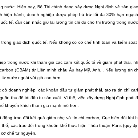
ong nước. Hiện nay, Bộ Tài chính đang xây dựng Nghị định về sàn giao
 hiện hành, doanh nghiệp được phép bù trừ tối đa 30% hạn ngạch p
quốc tế, cần cân nhắc giữ lại lượng tín chỉ đủ cho thị trường trong nướ
í trong giao dịch quốc tế. Nếu không có cơ chế tính toán và kiểm soát 
.
ệp trong nước khi tham gia các cam kết quốc tế về giảm phát thải,
i carbon (CBAM) từ Liên minh châu Âu hay Mỹ, Anh... Nếu lượng tín 
 từ nước ngoài với giá cao hơn.
 độ doanh nghiệp, các khoản đầu tư giảm phát thải, tạo ra tín chỉ car
guồn thu để tái đầu tư sản xuất. Vì thế, việc xây dựng Nghị định phải 
chế khuyến khích tham gia mạnh mẽ hơn.
động trao đổi kết quả giảm nhẹ và tín chỉ carbon, Cục biến đổi khí 
 thể, các trao đổi trong khuôn khổ thực hiện Thỏa thuận Paris (quy địn
 cơ chế tự nguyện.