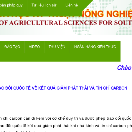
bản pháp quy
Tư liệu lịch sử
Liên hệ
ĐÀO TẠO
VIDEO
THƯ VIỆN
NGÂN HÀNG KIẾN THỨC
Chào mừ
O ĐỔI QUỐC TẾ VỀ KẾT QUẢ GIẢM PHÁT THẢI VÀ TÍN CHỈ CARBON
n chỉ carbon cần đi kèm với cơ chế duy trì và được phép trao đổi quốc 
ao đổi quốc tế kết quả giảm phát thải khí nhà kính và tín chỉ carbon p