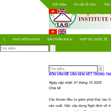
Giới thiệu
Cơ cấu tổ chức
Văn 
HOẠT ĐỘNG KHCN
SẢN PHẨM KHCN
HỢP TÁC QUỐC TẾ
BỐN VẤN ĐỀ CẦN XEM XÉT TRONG TRA
Ngày cập nhật: 01 tháng 10 2025
Chia sẻ
Các khoản đầu tư giảm phát thải, tạo tí
sản xuất. Việc xây dựng Nghị định về tr