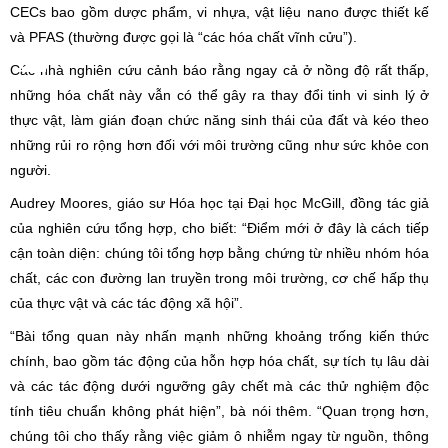
CECs bao gồm dược phẩm, vi nhựa, vật liệu nano được thiết kế
và PFAS (thường được gọi là “các hóa chất vĩnh cửu”).
Các nhà nghiên cứu cảnh báo rằng ngay cả ở nồng độ rất thấp,
những hóa chất này vẫn có thể gây ra thay đổi tinh vi sinh lý ở
thực vật, làm gián đoạn chức năng sinh thái của đất và kéo theo
những rủi ro rộng hơn đối với môi trường cũng như sức khỏe con
người.
Audrey Moores, giáo sư Hóa học tại Đại học McGill, đồng tác giả
của nghiên cứu tổng hợp, cho biết: “Điểm mới ở đây là cách tiếp
cận toàn diện: chúng tôi tổng hợp bằng chứng từ nhiều nhóm hóa
chất, các con đường lan truyền trong môi trường, cơ chế hấp thụ
của thực vật và các tác động xã hội”.
“Bài tổng quan này nhấn mạnh những khoảng trống kiến thức
chính, bao gồm tác động của hỗn hợp hóa chất, sự tích tụ lâu dài
và các tác động dưới ngưỡng gây chết mà các thử nghiệm độc
tính tiêu chuẩn không phát hiện”, bà nói thêm. “Quan trọng hơn,
chúng tôi cho thấy rằng việc giảm ô nhiễm ngay từ nguồn, thông