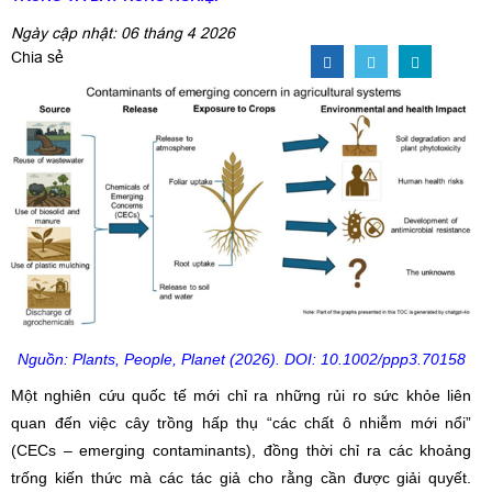
Ngày cập nhật: 06 tháng 4 2026
Chia sẻ
Nguồn: P
lants
, P
eople
, P
lanet
(2026). DOI: 10.1002/ppp3.70158
Một nghiên cứu quốc tế mới chỉ ra những rủi ro sức khỏe liên
quan đến việc cây trồng hấp thụ “các chất ô nhiễm mới nổi”
(CECs – emerging contaminants), đồng thời chỉ ra các khoảng
trống kiến thức mà các tác giả cho rằng cần được giải quyết.