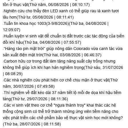
tồn ở thực vật
(Thứ năm, 06/08/2026 | 08:10:17)
Nghiên cứu cho thấy đèn LED xanh có thể giúp rau lá xanh tươi
lâu hơn
(Thứ tư, 05/08/2026 | 08:11:41)
Tuần tin khoa học 1003(3-9/8/2026)
(Thứ ba, 04/08/2026 |
12:09:07)
Huấn luyện vi sinh vật để chuẩn bị đất trước các tác động của biến
đổi khí hậu
(Thứ ba, 04/08/2026 | 07:55:57)
“Hàng rào pin mặt trời” giúp nông dân Colorado vừa canh tác vừa
sản xuất điện mặt trời
(Thứ hai, 03/08/2026 | 06:46:37)
Carbon hữu cơ trong đất làm tăng năng suất cây trồng nhưng
không thể giúp ích khi hạn hán nghiêm trọng
(Thứ sáu, 31/07/2026
| 08:08:29)
Các nhà nghiên cứu phát hiện cơ chế chịu mặn ở thực vật
(Thứ
năm, 30/07/2026 | 07:49:58)
Thí nghiệm về đất kéo dài 37 năm tiết lộ mối đe dọa khí hậu tiềm
tàng
(Thứ tư, 29/07/2026 | 08:11:36)
Các vi sinh vật theo cơ chế "ngựa thành troy" khai thác các hệ
thống cộng sinh có thể trở thành những ứng viên tiềm năng cho
việc phát triển các chế phẩm bảo vệ thực vật sinh học mới không?
(Thứ ba, 28/07/2026 | 08:11:58)