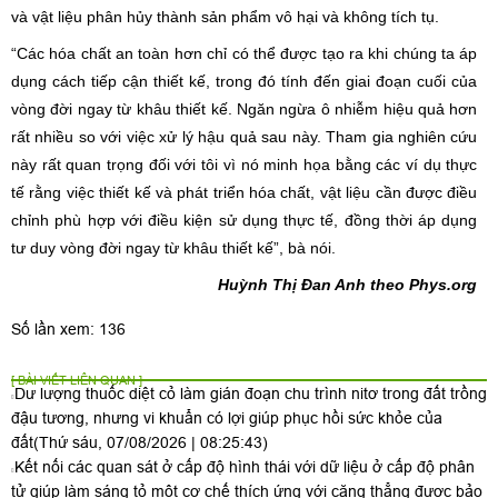
và vật liệu phân hủy thành sản phẩm vô hại và không tích tụ.
“Các hóa chất an toàn hơn chỉ có thể được tạo ra khi chúng ta áp
dụng cách tiếp cận thiết kế, trong đó tính đến giai đoạn cuối của
vòng đời ngay từ khâu thiết kế. Ngăn ngừa ô nhiễm hiệu quả hơn
rất nhiều so với việc xử lý hậu quả sau này. Tham gia nghiên cứu
này rất quan trọng đối với tôi vì nó minh họa bằng các ví dụ thực
tế rằng việc thiết kế và phát triển hóa chất, vật liệu cần được điều
chỉnh phù hợp với điều kiện sử dụng thực tế, đồng thời áp dụng
tư duy vòng đời ngay từ khâu thiết kế”, bà nói.
Huỳnh Thị Đan Anh theo Phys.org
Số lần xem: 136
[ BÀI VIẾT LIÊN QUAN ]
Dư lượng thuốc diệt cỏ làm gián đoạn chu trình nitơ trong đất trồng
đậu tương, nhưng vi khuẩn có lợi giúp phục hồi sức khỏe của
đất
(Thứ sáu, 07/08/2026 | 08:25:43)
Kết nối các quan sát ở cấp độ hình thái với dữ liệu ở cấp độ phân
tử giúp làm sáng tỏ một cơ chế thích ứng với căng thẳng được bảo