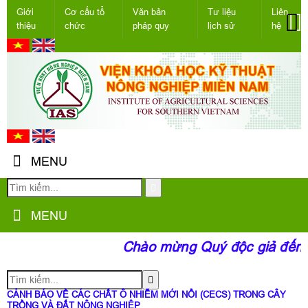
Giới
Cơ cấu tổ
Văn bản
Tư liệu
Liên
thiệu
chức
pháp quy
lịch sử
hệ
MENU
MENU
Chào mừng Quý độc giả đến vớ
CẢNH BÁO VỀ CÁC CHẤT Ô NHIỄM MỚI NỔI (CECS) TRONG CÂY
TRỒNG VÀ ĐẤT NÔNG NGHIỆP