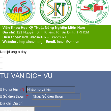
Viện Khoa Học Kỹ Thuật Nông Nghiệp Miền Nam
Địa chỉ:
121 Nguyễn Bỉnh Khiêm, P. Tân Định, TP.HCM
Điện thoại:
028. 38234076 – 38228371
Website :
http://iasvn.org
-
Email:
iasvn@vnn.vn
Nooijd ung o day
TƯ VẤN DỊCH VỤ
Họ và tên
(*)
Số điện thoại
(*)
Địa chỉ