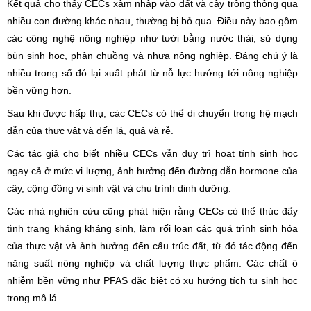
Kết quả cho thấy CECs xâm nhập vào đất và cây trồng thông qua
nhiều con đường khác nhau, thường bị bỏ qua. Điều này bao gồm
các công nghệ nông nghiệp như tưới bằng nước thải, sử dụng
bùn sinh học, phân chuồng và nhựa nông nghiệp. Đáng chú ý là
nhiều trong số đó lại xuất phát từ nỗ lực hướng tới nông nghiệp
bền vững hơn.
Sau khi được hấp thụ, các CECs có thể di chuyển trong hệ mạch
dẫn của thực vật và đến lá, quả và rễ.
Các tác giả cho biết nhiều CECs vẫn duy trì hoạt tính sinh học
ngay cả ở mức vi lượng, ảnh hưởng đến đường dẫn hormone của
cây, cộng đồng vi sinh vật và chu trình dinh dưỡng.
Các nhà nghiên cứu cũng phát hiện rằng CECs có thể thúc đẩy
tình trạng kháng kháng sinh, làm rối loạn các quá trình sinh hóa
của thực vật và ảnh hưởng đến cấu trúc đất, từ đó tác động đến
năng suất nông nghiệp và chất lượng thực phẩm. Các chất ô
nhiễm bền vững như PFAS đặc biệt có xu hướng tích tụ sinh học
trong mô lá.