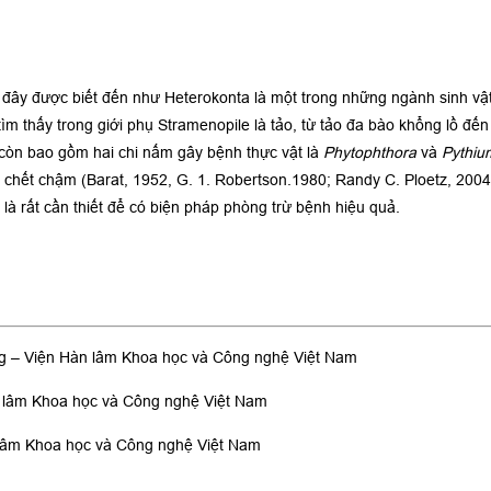
đây được biết đến như Heterokonta là một trong những ngành sinh vật
ìm thấy trong giới phụ Stramenopile là tảo, từ tảo đa bào khổng lồ đến
 còn bao gồm hai chi nấm gây bệnh thực vật là
Phytophthora
và
Pythiu
chết chậm (Barat, 1952, G. 1. Robertson.1980; Randy C. Ploetz, 2004)
là rất cần thiết để có biện pháp phòng trừ bệnh hiệu quả.
g – Viện Hàn lâm Khoa học và Công nghệ Việt Nam
n lâm Khoa học và Công nghệ Việt Nam
 lâm Khoa học và Công nghệ Việt Nam