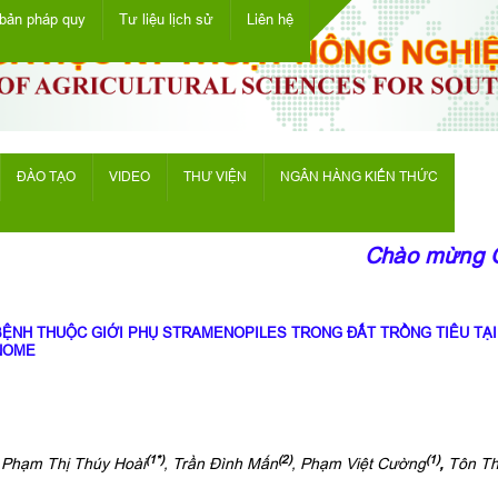
bản pháp quy
Tư liệu lịch sử
Liên hệ
ĐÀO TẠO
VIDEO
THƯ VIỆN
NGÂN HÀNG KIẾN THỨC
Chào mừng Quý
ỆNH THUỘC GIỚI PHỤ STRAMENOPILES TRONG ĐẤT TRỒNG TIÊU TẠI
ENOME
(1*)
(2)
(1)
Phạm Thị Thúy Hoài
, Trần Đình Mấn
, Phạm Việt Cường
,
Tôn Th