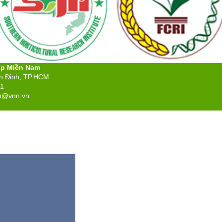
ệp Miền Nam
ân Định, TP.HCM
71
n@vnn.vn