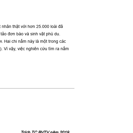
 nhân thật với hơn 25.000 loài đã
 tảo đơn bào và sinh vật phù du.
m
. Hai chi nấm này là một trong các
. Vì vậy, việc nghiên cứu tìm ra nấm
Trích TC BVTV năm 2019