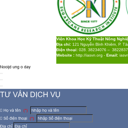
Viện Khoa Học Kỹ Thuật Nông Nghi
Địa chỉ:
121 Nguyễn Bỉnh Khiêm, P. T
Điện thoại:
028. 38234076 – 382283
Website :
http://iasvn.org
-
Email:
iasv
Nooijd ung o day
TƯ VẤN DỊCH VỤ
Họ và tên
(*)
Số điện thoại
(*)
Địa chỉ