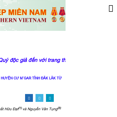
 độc giả đến với trang thông tin của Viện Kho
 HUYỆN CƯ M`GAR TỈNH ĐĂK LĂK TỪ
(1)
(3)
ất Hữu Đạt
và Nguyễn Vǎn Tụng