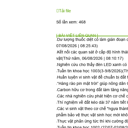
Tải file
Số lần xem: 468
[ BÀI VIẾT LIÊN QUAN ]
Dư lượng thuốc diệt cỏ làm gián đoạn c
07/08/2026 | 08:25:43)
Kết nối các quan sát ở cấp độ hình thá
vật
(Thứ năm, 06/08/2026 | 08:10:17)
Nghiên cứu cho thấy đèn LED xanh có t
Tuần tin khoa học 1003(3-9/8/2026)
(Th
Huấn luyện vi sinh vật để chuẩn bị đất 
“Hàng rào pin mặt trời” giúp nông dân 
Carbon hữu cơ trong đất làm tăng năng
Các nhà nghiên cứu phát hiện cơ chế c
Thí nghiệm về đất kéo dài 37 năm tiết 
Các vi sinh vật theo cơ chế "ngựa thàn
phẩm bảo vệ thực vật sinh học mới kh
Thực vật phản ứng tức thì khi cường đ
Tuần tin khoa học 1002 (27/07-02/08/