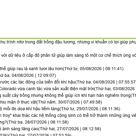
hu trình nitơ trong đất trồng đậu tương, nhưng vi khuẩn có lợi giúp ph
i với dữ liệu ở cấp độ phân tử giúp làm sáng tỏ một cơ chế thích ứng v
hể giúp rau lá xanh tươi lâu hơn
(Thứ tư, 05/08/2026 | 08:11:41)
ứ ba, 04/08/2026 | 12:09:07)
trước các tác động của biến đổi khí hậu
(Thứ ba, 04/08/2026 | 07:55:57
Colorado vừa canh tác vừa sản xuất điện mặt trời
(Thứ hai, 03/08/2026 
 suất cây trồng nhưng không thể giúp ích khi hạn hán nghiêm trọng
(T
hịu mặn ở thực vật
(Thứ năm, 30/07/2026 | 07:49:58)
lộ mối đe dọa khí hậu tiềm tàng
(Thứ tư, 29/07/2026 | 08:11:36)
h troy" khai thác các hệ thống cộng sinh có thể trở thành những ứng vi
ông?
(Thứ ba, 28/07/2026 | 08:11:58)
ộ ánh sáng tăng cao
(Thứ hai, 27/07/2026 | 08:12:58)
2026)
(Thứ hai, 27/07/2026 | 07:52:59)