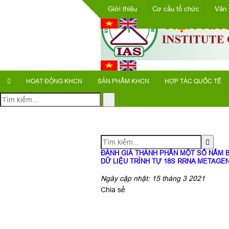
Giới thiệu
Cơ cấu tổ chức
Văn 
HOẠT ĐỘNG KHCN
SẢN PHẨM KHCN
HỢP TÁC QUỐC TẾ
ĐÁNH GIÁ THÀNH PHẦN MỘT SỐ NẤM B
DỮ LIỆU TRÌNH TỰ 18S RRNA METAG
Ngày cập nhật: 15 tháng 3 2021
Chia sẻ