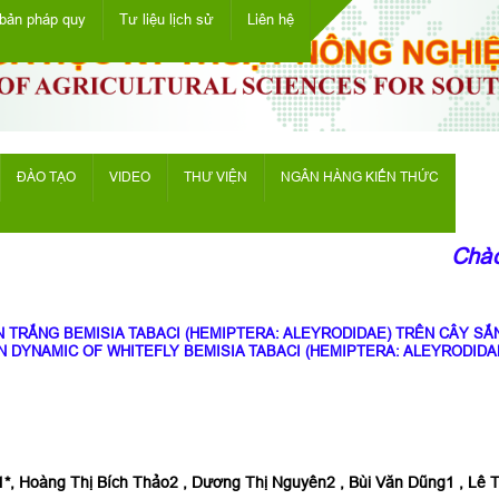
bản pháp quy
Tư liệu lịch sử
Liên hệ
ĐÀO TẠO
VIDEO
THƯ VIỆN
NGÂN HÀNG KIẾN THỨC
Chào 
 TRẮNG BEMISIA TABACI (HEMIPTERA: ALEYRODIDAE) TRÊN CÂY SẮN
 DYNAMIC OF WHITEFLY BEMISIA TABACI (HEMIPTERA: ALEYRODIDA
1*, Hoàng Thị Bích Thảo2 , Dương Thị Nguyên2 , Bùi Văn Dũng1 , Lê T