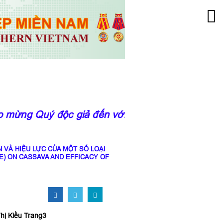
mừng Quý độc giả đến với trang thông tin của 
 VÀ HIỆU LỰC CỦA MỘT SỐ LOẠI
E) ON CASSAVA AND EFFICACY OF
hị Kiều Trang3