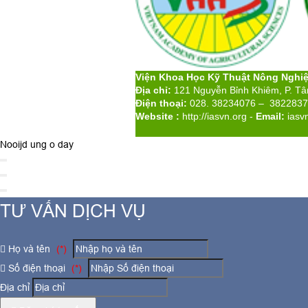
Viện Khoa Học Kỹ Thuật Nông Nghi
Địa chỉ:
121 Nguyễn Bỉnh Khiêm, P. T
Điện thoại:
028. 38234076 – 382283
Website :
http://iasvn.org
-
Email:
iasv
Nooijd ung o day
TƯ VẤN DỊCH VỤ
Họ và tên
(*)
Số điện thoại
(*)
Địa chỉ