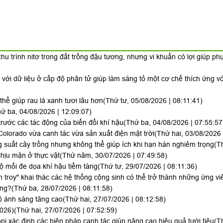
hu trình nitơ trong đất trồng đậu tương, nhưng vi khuẩn có lợi giúp ph
i với dữ liệu ở cấp độ phân tử giúp làm sáng tỏ một cơ chế thích ứng v
hể giúp rau lá xanh tươi lâu hơn
(Thứ tư, 05/08/2026 | 08:11:41)
ứ ba, 04/08/2026 | 12:09:07)
trước các tác động của biến đổi khí hậu
(Thứ ba, 04/08/2026 | 07:55:57
Colorado vừa canh tác vừa sản xuất điện mặt trời
(Thứ hai, 03/08/2026 
 suất cây trồng nhưng không thể giúp ích khi hạn hán nghiêm trọng
(T
hịu mặn ở thực vật
(Thứ năm, 30/07/2026 | 07:49:58)
lộ mối đe dọa khí hậu tiềm tàng
(Thứ tư, 29/07/2026 | 08:11:36)
h troy" khai thác các hệ thống cộng sinh có thể trở thành những ứng vi
ông?
(Thứ ba, 28/07/2026 | 08:11:58)
ộ ánh sáng tăng cao
(Thứ hai, 27/07/2026 | 08:12:58)
2026)
(Thứ hai, 27/07/2026 | 07:52:59)
i xác định các biện pháp canh tác giúp nâng cao hiệu quả tưới tiêu
(T