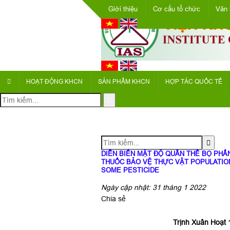
Giới thiệu
Cơ cấu tổ chức
Văn 
HOẠT ĐỘNG KHCN
SẢN PHẨM KHCN
HỢP TÁC QUỐC TẾ
DIỄN BIẾN MẬT ĐỘ QUẦN THỂ BỌ PHẤN
THUỐC BẢO VỆ THỰC VẬT POPULATION
SOME PESTICIDE
Ngày cập nhật: 31 tháng 1 2022
Chia sẻ
Trịnh Xuân Hoạt 