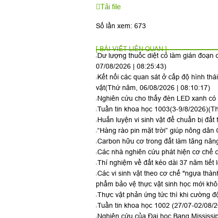
Tải file
Số lần xem: 673
[ BÀI VIẾT LIÊN QUAN ]
Dư lượng thuốc diệt cỏ làm gián đoạn c
07/08/2026 | 08:25:43)
Kết nối các quan sát ở cấp độ hình thá
vật
(Thứ năm, 06/08/2026 | 08:10:17)
Nghiên cứu cho thấy đèn LED xanh có t
Tuần tin khoa học 1003(3-9/8/2026)
(Th
Huấn luyện vi sinh vật để chuẩn bị đất 
“Hàng rào pin mặt trời” giúp nông dân 
Carbon hữu cơ trong đất làm tăng năng
Các nhà nghiên cứu phát hiện cơ chế c
Thí nghiệm về đất kéo dài 37 năm tiết 
Các vi sinh vật theo cơ chế "ngựa thàn
phẩm bảo vệ thực vật sinh học mới kh
Thực vật phản ứng tức thì khi cường đ
Tuần tin khoa học 1002 (27/07-02/08/
Nghiên cứu của Đại học Bang Mississipp