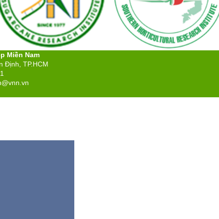
ệp Miền Nam
ân Định, TP.HCM
71
n@vnn.vn