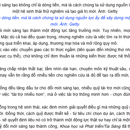
 dòng tiền, mà là cách chúng ta sử dụng nguồn lực ấy để xây dựng một 
mới. Ảnh: Getty.
i mới sáng tạo thành một động lực tăng trưởng mới. Tuy nhiên, mọ
 Mặc dù cả hai đều quan trọng, nhưng nghiên cứu là việc tìm ra tri thứ
hông qua triển khai, áp dụng, thương mại hóa và mở rộng quy mô.
c vào việc chuyển giao các tri thức ngầm (liên quan đến những thứ nh
 vực cụ thể), chứ không chỉ đơn thuần là những kiến thức được hệ t
ăng chấp nhận thất bại, tầm nhìn dài hạn, chuyên môn kỹ thuật sâu,
ay vẫn tin rằng đổ nhiều tiền cho nghiên cứu là đủ để tạo ra đổi mới,
ng đều tăng đầu tư cho đổi mới sáng tạo, nhiều quỹ tài trợ mới cũng 
iệc “tài trợ nhiều hơn”, mà ở việc tài trợ thông minh hơn - chọn đú
ống trong hệ sinh thái, xác định mình giải quyết điều gì mà những qu
i. Đồng thời, cách quỹ được thiết kế - từ tiêu chí chọn dự án, cách
- sẽ quyết định liệu nó có trở thành một động lực thật sự hay chỉ là m
uỹ đổi mới sáng tạo thành công,
Khoa học và Phát triển/Tia Sáng
đã t