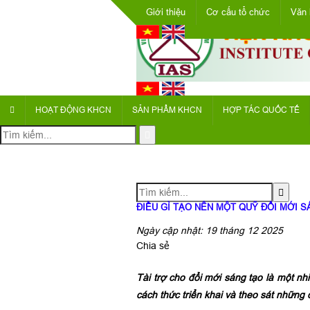
Giới thiệu
Cơ cấu tổ chức
Văn 
HOẠT ĐỘNG KHCN
SẢN PHẨM KHCN
HỢP TÁC QUỐC TẾ
ĐIỀU GÌ TẠO NÊN MỘT QUỸ ĐỔI MỚI S
Ngày cập nhật: 19 tháng 12 2025
Chia sẻ
Tài trợ cho đổi mới sáng tạo là một 
cách thức triển khai và theo sát những 