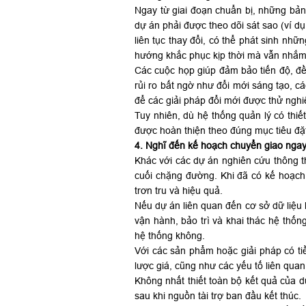
Ngay từ giai đoạn chuẩn bị, những bản 
dự án phải được theo dõi sát sao (ví dụ
liên tục thay đổi, có thể phát sinh n
hướng khắc phục kịp thời mà vẫn nhắm
Các cuộc họp giúp đảm bảo tiến độ, đề r
rủi ro bất ngờ như đổi mới sáng tạo, c
để các giải pháp đổi mới được thử nghi
Tuy nhiên, dù hệ thống quản lý có thi
được hoàn thiện theo đúng mục tiêu đặt
4. Nghĩ đến kế hoạch chuyển giao ngay
Khác với các dự án nghiên cứu thông t
cuối chặng đường. Khi đã có kế hoạch 
trơn tru và hiệu quả.
Nếu dự án liên quan đến cơ sở dữ liệu
vận hành, bảo trì và khai thác hệ thốn
hệ thống không.
Với các sản phẩm hoặc giải pháp có t
lược giá, cũng như các yếu tố liên qua
Không nhất thiết toàn bộ kết quả của 
sau khi nguồn tài trợ ban đầu kết thúc.