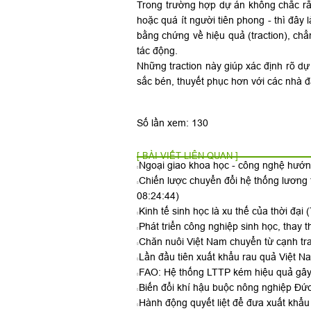
Trong trường hợp dự án không chắc rằ
hoặc quá ít người tiên phong - thì đây
bằng chứng về hiệu quả (traction), chẳ
tác động.
Những traction này giúp xác định rõ dự
sắc bén, thuyết phục hơn với các nhà đầ
Số lần xem: 130
[ BÀI VIẾT LIÊN QUAN ]
Ngoại giao khoa học - công nghệ hướn
Chiến lược chuyển đổi hệ thống lương
08:24:44)
Kinh tế sinh học là xu thế của thời đại
(
Phát triển công nghiệp sinh học, thay
Chăn nuôi Việt Nam chuyển từ cạnh tr
Lần đầu tiên xuất khẩu rau quả Việt 
FAO: Hệ thống LTTP kém hiệu quả gây 
Biến đổi khí hậu buộc nông nghiệp Đức
Hành động quyết liệt để đưa xuất khẩu