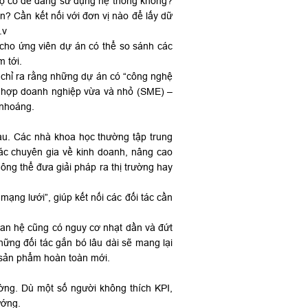
 Họ có dễ dàng sử dụng hệ thống không?
n? Cần kết nối với đơn vị nào để lấy dữ
.v
 cho ứng viên dự án có thể so sánh các
 tới.
ỹ chỉ ra rằng những dự án có “công nghệ
ờng hợp doanh nghiệp vừa và nhỏ (SME) –
 nhoáng.
au. Các nhà khoa học thường tập trung
ác chuyên gia về kinh doanh, nâng cao
hông thể đưa giải pháp ra thị trường hay
mạng lưới”, giúp kết nối các đối tác cần
uan hệ cũng có nguy cơ nhạt dần và đứt
những đối tác gắn bó lâu dài sẽ mang lại
c sản phẩm hoàn toàn mới.
ờng. Dù một số người không thích KPI,
ướng.