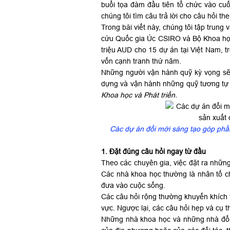
buổi tọa đàm đầu tiên tổ chức vào cuố
chúng tôi tìm câu trả lời cho câu hỏi t
Trong bài viết này, chúng tôi tập trun
cứu Quốc gia Úc CSIRO và Bộ Khoa học
triệu AUD cho 15 dự án tại Việt Nam, t
vốn cạnh tranh thứ năm.
Những người vận hành quỹ kỳ vọng sẽ 
dựng và vận hành những quỹ tương tự tr
Khoa học và Phát triển.
Các dự án đổi mới sáng tạo góp phần t
1. Đặt đúng câu hỏi ngay từ đầu
Theo các chuyên gia, việc đặt ra những
Các nhà khoa học thường là nhân tố ch
đưa vào cuộc sống.
Các câu hỏi rộng thường khuyến khích 
vực. Ngược lại, các câu hỏi hẹp và cụ t
Những nhà khoa học và những nhà đổi 