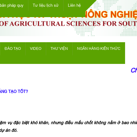
bản pháp quy
Tư liệu lịch sử
Liên hệ
ĐÀO TẠO
VIDEO
THƯ VIỆN
NGÂN HÀNG KIẾN THỨC
Chào
ÁNG TẠO TỐT?
nhiệm vụ đặc biệt khó khăn, nhưng điều mấu chốt không nằm ở bao nh
dự án đó.