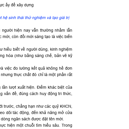
hệ sinh thái thử nghiệm và tạo giá trị
i người hiện nay vẫn thường nhầm lẫn
c mới, còn đổi mới sáng tạo là việc biến
ư hiểu biết về người dùng, kinh nghiệm
hống hóa (như bằng sáng chế, bản vẽ kỹ
 và việc đo lường kết quả không hề đơn
 nhưng thực chất đó chỉ là một phần rất
lần lượt xuất hiện. Điểm khác biệt của
ng vấn đề, đúng cách huy động tri thức,
ỹ đi trước, chẳng hạn như các quỹ KHCN,
 theo dõi tác động, đến khả năng mở cửa
ột dòng ngân sách được đặt tên mới.
hực hiện một chuỗi tìm hiểu sâu. Trong