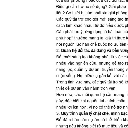
của địa phương hoặc của các đối tác, 
Điều gì cản trở họ sử dụng? Giải pháp 
liệu? Có thiết bị nào phải xin giải phó
Các quỹ tài trợ cho đổi mới sáng tạo 
cách làm khác nhau, từ đó hiểu được p
Cần phải lưu ý, ứng dụng là bài toán c
phù hợp” thường mang lại giá trị thực 
nơi nguồn lực hạn chế buộc họ ưu tiên 
2. Quan hệ đối tác đa dạng và bền vữn
Đổi mới sáng tạo không phải là việc 
nhiều vào nghiên cứu, nhưng để tạo r
năng lực, quản lý dự án, truyền thông v
cuộc sống. Họ thiếu sự gắn kết với các 
Trong lĩnh vực này, các quỹ tài trợ sẽ 
thiết để dự án vận hành trọn vẹn.
Hơn nữa, các mối quan hệ cần mang tín
gãy, đặc biệt khi nguồn tài chính chấm 
nhiều lợi ích hơn, vì họ có thể hỗ trợ
3. Quy trình quản lý chặt chẽ, minh bạc
Để đảm bảo các dự án có thể triển kh
nhưng nếu không biết rõ mục tiêu và có