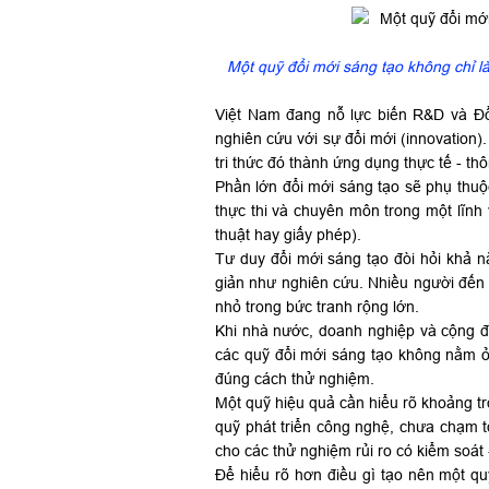
Một quỹ đổi mới sáng tạo không chỉ là
Việt Nam đang nỗ lực biến R&D và Đổ
nghiên cứu với sự đổi mới (innovation).
tri thức đó thành ứng dụng thực tế - t
Phần lớn đổi mới sáng tạo sẽ phụ thuộ
thực thi và chuyên môn trong một lĩnh
thuật hay giấy phép).
Tư duy đổi mới sáng tạo đòi hỏi khả n
giản như nghiên cứu. Nhiều người đến n
nhỏ trong bức tranh rộng lớn.
Khi nhà nước, doanh nghiệp và cộng đồ
các quỹ đổi mới sáng tạo không nằm ở v
đúng cách thử nghiệm.
Một quỹ hiệu quả cần hiểu rõ khoảng tr
quỹ phát triển công nghệ, chưa chạm tớ
cho các thử nghiệm rủi ro có kiểm soát 
Để hiểu rõ hơn điều gì tạo nên một q