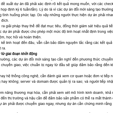
đề xuất dự án đã phải xác định rõ kết quả mong muốn, với các checkpo
 họp định kỳ 6 tuần/lần). Lý do là vì các dự án đổi mới sáng tạo thườ
hững tình huống phức tạp. Do vậy những người thực hiện dự án phải n
 đích.
a giải pháp thay thế để đạt mục tiêu, đồng thời giám sát hiệu quả tiế
ác dự án phải được cho phép một mức độ linh hoạt nhất định trong việc 
ệm, học hỏi và hoàn thiện.
ết kế linh hoạt đến đâu, vẫn cần bảo đảm nguyên tắc rằng các kết quả
 ra.
 từ giai đoạn khởi động
hường, các dự án đổi mới sáng tạo cần nghĩ đến phương thức chuyển 
chuyển giao, việc chuẩn bị ngay từ đầu sẽ giúp đảm bảo rằng đến khi
 hay hệ thống công nghệ, cần đánh giá xem cơ quan hoặc đơn vị tiếp n
g hay không; server và domain được quản lý ra sao; và người tiếp nh
iềm năng thương mại hóa, cần phải xem xét mô hình kinh doanh, khả
n đến thị trường và hậu cần để đảm bảo sản phẩm có thể ra mắt thành
dự án phải được chuyển giao ngay, nhưng dự án cần chứng minh rằng nh