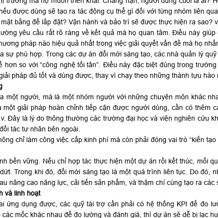
thị trường mà họ muốn triển khai. Chẳng hạn, người dùng cuối là ai?
nếu được dùng sẽ tạo ra tác động cụ thể gì đối với từng nhóm liên qua
ng mặt bằng để lắp đặt? Vận hành và bảo trì sẽ được thực hiện ra sao? v
thường yêu cầu rất rõ ràng về kết quả mà họ quan tâm. Điều này giúp
hương pháp nào hiệu quả nhất trong việc giải quyết vấn đề mà họ nhắm
ủa sự phù hợp. Trong các dự án đổi mới sáng tạo, các nhà quản lý qu
tế hơn so với “công nghệ tối tân”. Điều này đặc biệt đúng trong trư
giải pháp đủ tốt và dùng được, thay vì chạy theo những thành tựu hào
g
của một người, mà là một nhóm người với những chuyên môn khác nh
a một giải pháp hoàn chỉnh tiếp cận được người dùng, cần có thêm c
.v. Đây là lý do thông thường các trường đại học và viện nghiên cứu k
đối tác tư nhân bên ngoài.
không chỉ làm công việc cấp kinh phí mà còn phải đóng vai trò “kiến tạo 
h bền vững. Nếu chỉ hợp tác thực hiện một dự án rồi kết thúc, mối q
dứt. Trong khi đó, đổi mới sáng tạo là một quá trình liên tục. Do đó, 
 nhau nâng cao năng lực, cải tiến sản phẩm, và thậm chí cùng tạo ra cá
h và linh hoạt
ai ứng dụng được, các quỹ tài trợ cần phải có hệ thống KPI để đo lư
 các mốc khác nhau để đo lường và đánh giá, thì dự án sẽ dễ bị lạc h