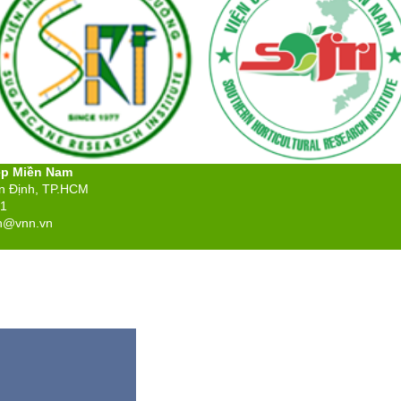
ệp Miền Nam
ân Định, TP.HCM
71
n@vnn.vn