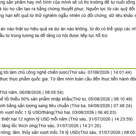
ng sản phẩm hay mô hình của mình sẽ có thị trường để tự nuôi sống
 là lúc họ cần tạo ra bằng chứng thuyết phục. Nguồn lực từ các quỹ đ
ng hạn kết quả từ thử nghiệm ngẫu nhiên có đối chứng, dữ liệu khảo 
 án nào thật sự hiệu quả và dự án nào không, từ đó có thể giúp các n
u tư trong tương lai để tăng cơ hội được tiếp tục hỗ trợ.
g tới làm chủ công nghệ chiến lược
(Thứ sáu, 07/08/2026 | 14:01:44)
 thực thực phẩm quốc gia: Từ tầm nhìn toàn cầu đến thực tiễn hành đ
Thứ năm, 06/08/2026 | 08:05:54)
 thế tối thiểu 50% sản phẩm nhập khẩu
(Thứ tư, 05/08/2026 | 08:10:48)
anh bằng sản lượng sang tiêu chuẩn
(Thứ ba, 04/08/2026 | 07:48:24)
Nam vượt mốc 1 tỷ USD/tháng
(Thứ hai, 03/08/2026 | 06:40:03)
thiệt hại 12 nghìn tỷ USD mỗi năm
(Thứ sáu, 31/07/2026 | 14:23:59)
 tăng tốc thích ứng
(Thứ sáu, 31/07/2026 | 14:21:20)
 nông, lâm, thủy sản vượt mốc 74 tỷ USD
(Thứ sáu, 31/07/2026 | 08:05