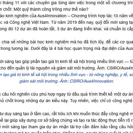
i tháng 11 với các chuyên gia từng làm việc trong một số chương trì
hen chốt: Một quỹ thành công trông như thế nào?
g vào kinh nghiệm của Aus4Innovation – Chương trình hợp tác 10 năm 
 và Công nghệ Việt Nam. Từ năm 2019 đến nay, quỹ đổi mới sáng tạo
rong đó 12 dự án đã hoàn tất, 3 dự án đang triển khai, và chuẩn bị c
chia sẻ những bài học kinh nghiệm mà họ đã tích lũy, để các cơ qua
ong tương lai. Dưới đây là 4 bài học quan trọng mà đại diện của Aus
ạo giá trị kinh tế xã hội trong nhiều lĩnh vực - từ nông nghiệp, y tế, 
giám sát môi trường. Ảnh: CSIRO/Aus4Innovation.
 câu hỏi nghiên cứu phù hợp ngay từ đầu quá trình thiết kế một dự án
ủ chốt trong những dự án kiểu này. Tuy nhiên, việc chỉ có công ngh
tư duy sáng tạo ở tầm cao, rất hữu ích khi muốn thúc đẩy công nghệ m
hể lại giúp xây dựng cơ sở bằng chứng và tạo ra tác động thực tiễn rõ 
mới sáng tạo tham gia dự án nhận tài trợ cần đảm bảo rằng câu hỏi 