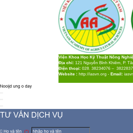
Viện Khoa Học Kỹ Thuật Nông Nghi
Địa chỉ:
121 Nguyễn Bỉnh Khiêm, P. T
Điện thoại:
028. 38234076 – 382283
Website :
http://iasvn.org
-
Email:
iasv
Nooijd ung o day
TƯ VẤN DỊCH VỤ
Họ và tên
(*)