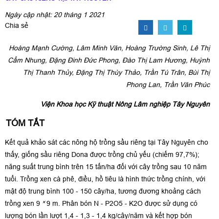
Ngày cập nhật: 20 tháng 1 2021
Chia sẻ
Hoàng Mạnh Cường, Lâm Minh Văn, Hoàng Trường Sinh, Lê Thị
Cẩm Nhung, Đặng Đinh Đức Phong, Đào Thị Lam Hương, Huỳnh
Thị Thanh Thủy, Đặng Thị Thùy Thảo, Trần Tú Trân, Bùi Thị
Phong Lan, Trần Văn Phúc
Viện Khoa học Kỹ thuật Nông Lâm nghiệp Tây Nguyên
TÓM TẮT
Kết quả khảo sát các nông hộ trồng sầu riêng tại Tây Nguyên cho
thấy, giống sầu riêng Dona được trồng chủ yếu (chiếm 97,7%);
năng suất trung bình trên 15 tấn/ha đối với cây trồng sau 10 năm
tuổi. Trồng xen cà phê, điều, hồ tiêu là hình thức trồng chính, với
mật độ trung bình 100 - 150 cây/ha, tương đương khoảng cách
trồng xen 9
˟
9 m. Phân bón N - P2O5 - K2O được sử dụng có
lượng bón lần lượt 1,4 - 1,3 - 1,4 kg/cây/năm và kết hợp bón