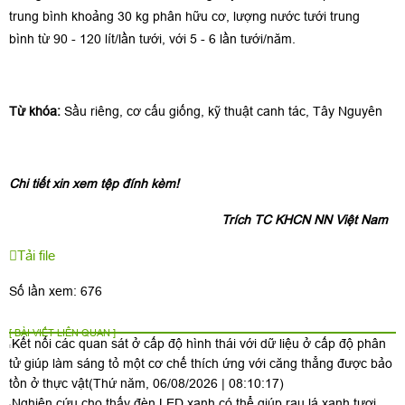
trung bình khoảng 30 kg phân hữu cơ, lượng nước tưới trung
bình từ 90 - 120 lít/lần tưới, với 5 - 6 lần tưới/năm.
Từ khóa:
Sầu riêng, cơ cấu giống, kỹ thuật canh tác, Tây Nguyên
Chi tiết xin xem tệp đính kèm!
Trích TC KHCN NN Việt Nam
Tải file
Số lần xem: 676
[ BÀI VIẾT LIÊN QUAN ]
Kết nối các quan sát ở cấp độ hình thái với dữ liệu ở cấp độ phân
tử giúp làm sáng tỏ một cơ chế thích ứng với căng thẳng được bảo
tồn ở thực vật
(Thứ năm, 06/08/2026 | 08:10:17)
Nghiên cứu cho thấy đèn LED xanh có thể giúp rau lá xanh tươi