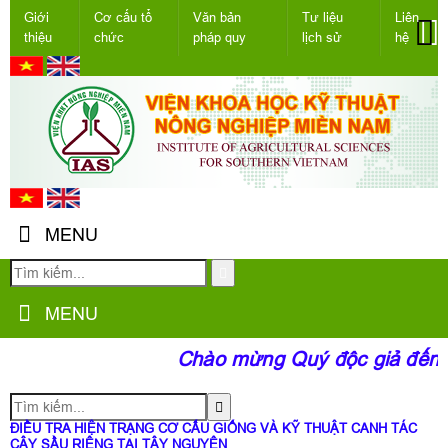
Giới
Cơ cấu tổ
Văn bản
Tư liệu
Liên
thiệu
chức
pháp quy
lịch sử
hệ
MENU
MENU
Chào mừng Quý độc giả đến vớ
ĐIỀU TRA HIỆN TRẠNG CƠ CẤU GIỐNG VÀ KỸ THUẬT CANH TÁC
CÂY SẦU RIÊNG TẠI TÂY NGUYÊN