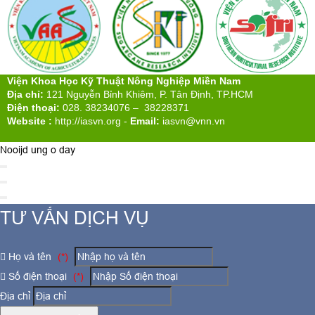
Viện Khoa Học Kỹ Thuật Nông Nghiệp Miền Nam
Địa chỉ:
121 Nguyễn Bỉnh Khiêm, P. Tân Định, TP.HCM
Điện thoại:
028. 38234076 – 38228371
Website :
http://iasvn.org
-
Email:
iasvn@vnn.vn
Nooijd ung o day
TƯ VẤN DỊCH VỤ
Họ và tên
(*)
Số điện thoại
(*)
Địa chỉ