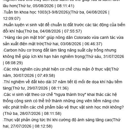
lâu hơn
(Thứ tư, 05/08/2026 | 08:11:41)
Tuần tin khoa học 1003(3-9/8/2026)
(Thứ ba, 04/08/2026 |
12:09:07)
Huấn luyện vi sinh vật để chuẩn bị đất trước các tác động của biến
đổi khí hậu
(Thứ ba, 04/08/2026 | 07:55:57)
“Hàng rào pin mặt trời” giúp nông dân Colorado vừa canh tác vừa
sản xuất điện mặt trời
(Thứ hai, 03/08/2026 | 06:46:37)
Carbon hữu cơ trong đất làm tăng năng suất cây trồng nhưng
không thể giúp ích khi hạn hán nghiêm trọng
(Thứ sáu, 31/07/2026
| 08:08:29)
Các nhà nghiên cứu phát hiện cơ chế chịu mặn ở thực vật
(Thứ
năm, 30/07/2026 | 07:49:58)
Thí nghiệm về đất kéo dài 37 năm tiết lộ mối đe dọa khí hậu tiềm
tàng
(Thứ tư, 29/07/2026 | 08:11:36)
Các vi sinh vật theo cơ chế "ngựa thành troy" khai thác các hệ
thống cộng sinh có thể trở thành những ứng viên tiềm năng cho
việc phát triển các chế phẩm bảo vệ thực vật sinh học mới không?
(Thứ ba, 28/07/2026 | 08:11:58)
Thực vật phản ứng tức thì khi cường độ ánh sáng tăng cao
(Thứ
hai, 27/07/2026 | 08:12:58)