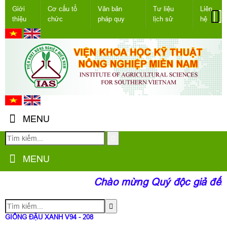
Giới
Cơ cấu tổ
Văn bản
Tư liệu
Liên
thiệu
chức
pháp quy
lịch sử
hệ
MENU
MENU
Chào mừng Quý độc giả đến v
GIỐNG ĐẬU XANH V94 - 208