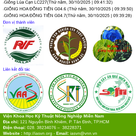
Giống Lúa Cạn LC227
(Thứ năm, 30/10/2025 | 09:41:32)
GIỐNG HOA ĐỒNG TIỀN G04.6
(Thứ năm, 30/10/2025 | 09:39:50)
GIỐNG HOA ĐỒNG TIỀN G04.7
(Thứ năm, 30/10/2025 | 09:39:28)
Đơn vị thành viên
Liên kết đối tác
Viện Khoa Học Kỹ Thuật Nông Nghiệp Miền Nam
Địa chỉ:
121 Nguyễn Bỉnh Khiêm, P. Tân Định, TP.HCM
Điện thoại:
028. 38234076 – 38228371
Website :
http://iasvn.org
-
Email:
iasvn@vnn.vn