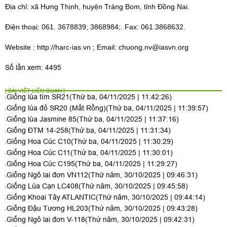
Địa chỉ: xã Hưng Thịnh, huyện Trảng Bom, tỉnh Đồng Nai.
Điện thoại: 061. 3678839; 3868984;. Fax: 061.3868632.
Website :
http://harc-ias.vn
; Email:
chuong.nv@iasvn.org
Số lần xem: 4495
[ BÀI VIẾT LIÊN QUAN ]
Giống lúa tím SR21
(Thứ ba, 04/11/2025 | 11:42:26)
Giống lúa đỏ SR20 (Mắt Rồng)
(Thứ ba, 04/11/2025 | 11:39:57)
Giống lúa Jasmine 85
(Thứ ba, 04/11/2025 | 11:37:16)
Giống ĐTM 14-258
(Thứ ba, 04/11/2025 | 11:31:34)
Giống Hoa Cúc C10
(Thứ ba, 04/11/2025 | 11:30:29)
Giống Hoa Cúc C11
(Thứ ba, 04/11/2025 | 11:30:01)
Giống Hoa Cúc C195
(Thứ ba, 04/11/2025 | 11:29:27)
Giống Ngô lai đơn VN112
(Thứ năm, 30/10/2025 | 09:46:31)
Giống Lúa Cạn LC408
(Thứ năm, 30/10/2025 | 09:45:58)
Giống Khoai Tây ATLANTIC
(Thứ năm, 30/10/2025 | 09:44:14)
Giống Đậu Tương HL203
(Thứ năm, 30/10/2025 | 09:43:28)
Giống Ngô lai đơn V-118
(Thứ năm, 30/10/2025 | 09:42:31)