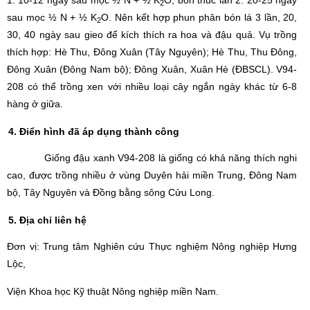
1: 10-12 ngày sau mọc ½ N + ½ K
O; bón thúc lần 2: 20-25 ngày
2
sau mọc ½ N + ½ K
O. Nên kết hợp phun phân bón lá 3 lần, 20,
2
30, 40 ngày sau gieo để kích thích ra hoa và đậu quả. Vụ trồng
thích hợp: Hè Thu, Đông Xuân (Tây Nguyên); Hè Thu, Thu Đông,
Đông Xuân (Đông Nam bộ); Đông Xuân, Xuân Hè (ĐBSCL). V94-
208 có thể trồng xen với nhiều loại cây ngắn ngày khác từ 6-8
hàng ở giữa.
4. Điển hình đã áp dụng thành công
Giống đậu xanh V94-208 là giống có khả năng thích nghi
cao, được trồng nhiều ở vùng Duyên hải miền Trung, Đông Nam
bộ, Tây Nguyên và Đồng bằng sông Cửu Long.
5. Địa chỉ liên hệ
Đơn vị: Trung tâm Nghiên cứu Thực nghiệm Nông nghiệp Hưng
Lộc,
Viện Khoa học Kỹ thuật Nông nghiệp miền Nam.