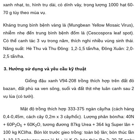
xanh nhạt, to, hình trụ dài, có dính vảy, trọng lượng 1000 hạt 60-
70 g tùy theo mùa vụ.
Kháng trung bình bệnh vàng lá (Mungbean Yellow Mosaic Virus),
nhiễm nhẹ đến trung bình bệnh đốm lá (Cescospora leaf spot).
Có thể canh tác 3 vụ trong năm, thích nghi nhiều vùng sinh thái.
Năng suất: Hè Thu và Thu Đông: 1,2-1,5 tấn/ha, Đông Xuân: 2,0-
2,5 tấn/ha.
3. Hướng sử dụng và yêu cầu kỹ thuật
Giống đậu xanh V94-208 trồng thích hợp trên đất đỏ
bazan, đất phù sa ven sông, suối và đất thịt nhẹ luân canh sau 2
vụ lúa (có tưới).
Mật độ trồng thích hợp 333-375 ngàn cây/ha (cách hàng
0,4-0,45m, cách cây 0,2m x 3 cây/hốc). Lượng phân bón/ha: 40N
+ 60P
O
+ 60K
O, tương đương 87kg Urea + 364 kg Super lân +
2
5
2
100 kg KCl/ha. Bón lót trước gieo trồng: toàn bộ lân; bón thúc lần