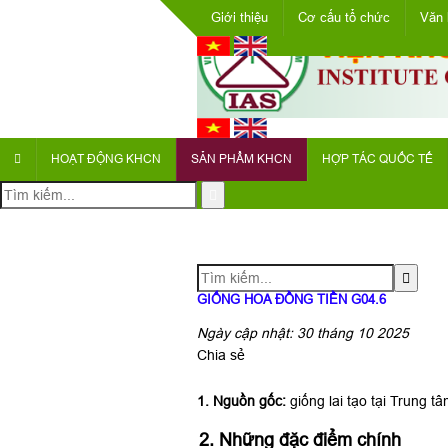
Giới thiệu
Cơ cấu tổ chức
Văn 
HOẠT ĐỘNG KHCN
SẢN PHẨM KHCN
HỢP TÁC QUỐC TẾ
GIỐNG HOA ĐỒNG TIỀN G04.6
Ngày cập nhật: 30 tháng 10 2025
Chia sẻ
1.
Nguồn gốc:
giống lai tạo tại Trung 
2. Những đặc điểm chính