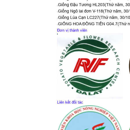
Giống Đậu Tương HL203
(Thứ năm, 30
Giống Ngô lai đơn V-118
(Thứ năm, 30/
Giống Lúa Cạn LC227
(Thứ năm, 30/10
GIỐNG HOA ĐỒNG TIỀN G04.7
(Thứ n
Đơn vị thành viên
Liên kết đối tác