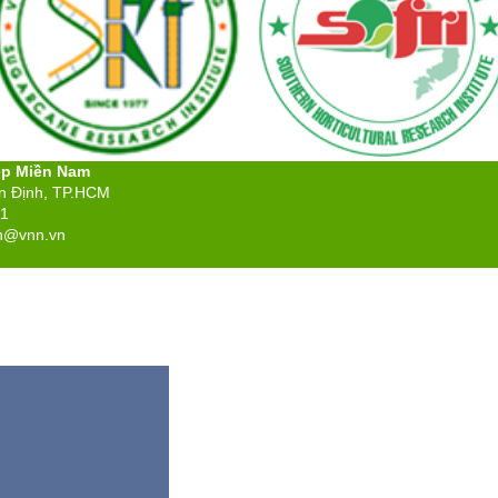
ệp Miền Nam
ân Định, TP.HCM
71
n@vnn.vn