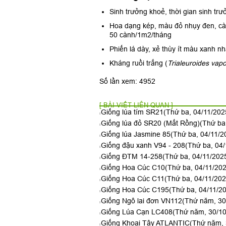
Sinh trưởng khoẻ, thời gian sinh tr
Hoa dạng kép, màu đỏ nhụy đen, càn
50 cành/1m2/tháng
Phiến lá dày, xẻ thùy ít màu xanh nh
Kháng ruồi trắng (
Trialeuroides vap
Số lần xem: 4952
[ BÀI VIẾT LIÊN QUAN ]
Giống lúa tím SR21
(Thứ ba, 04/11/2025
Giống lúa đỏ SR20 (Mắt Rồng)
(Thứ ba
Giống lúa Jasmine 85
(Thứ ba, 04/11/2
Giống đậu xanh V94 - 208
(Thứ ba, 04/
Giống ĐTM 14-258
(Thứ ba, 04/11/2025
Giống Hoa Cúc C10
(Thứ ba, 04/11/202
Giống Hoa Cúc C11
(Thứ ba, 04/11/202
Giống Hoa Cúc C195
(Thứ ba, 04/11/20
Giống Ngô lai đơn VN112
(Thứ năm, 30
Giống Lúa Cạn LC408
(Thứ năm, 30/10
Giống Khoai Tây ATLANTIC
(Thứ năm, 