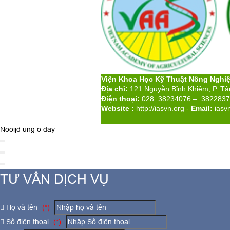
Viện Khoa Học Kỹ Thuật Nông Nghi
Địa chỉ:
121 Nguyễn Bỉnh Khiêm, P. T
Điện thoại:
028. 38234076 – 382283
Website :
http://iasvn.org
-
Email:
iasv
Nooijd ung o day
TƯ VẤN DỊCH VỤ
Họ và tên
(*)
Số điện thoại
(*)