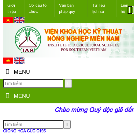
Giới
Cơ cấu tổ
Văn bản
Tư liệu
Liên
thiệu
chức
pháp quy
lịch sử
hệ
MENU
MENU
Chào mừng Quý độc giả đến v
GIỐNG HOA CÚC C195