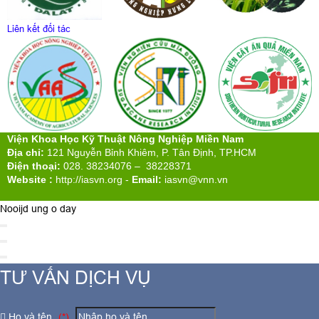
Liên kết đối tác
Viện Khoa Học Kỹ Thuật Nông Nghiệp Miền Nam
Địa chỉ:
121 Nguyễn Bỉnh Khiêm, P. Tân Định, TP.HCM
Điện thoại:
028. 38234076 – 38228371
Website :
http://iasvn.org
-
Email:
iasvn@vnn.vn
Nooijd ung o day
TƯ VẤN DỊCH VỤ
Họ và tên
(*)