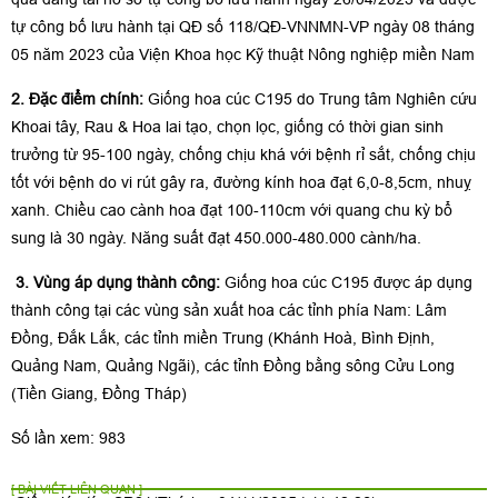
tự công bố lưu hành tại QĐ số 118/QĐ-VNNMN-VP ngày 08 tháng
05 năm 2023 của Viện Khoa học Kỹ thuật Nông nghiệp miền Nam
2. Đặc điểm chính:
Giống hoa cúc C195 do Trung tâm Nghiên cứu
Khoai tây, Rau & Hoa lai tạo, chọn lọc, giống có thời gian sinh
trưởng từ 95-100 ngày, chống chịu khá với bệnh rỉ sắt
,
chống chịu
tốt với bệnh do vi rút gây ra, đường kính hoa đạt 6,0-8,5cm, nhuỵ
xanh. Chiều cao cành hoa đạt 100-110cm với quang chu kỳ bổ
sung là 30 ngày. Năng suất đạt 450.000-480.000 cành/ha.
3. Vùng áp dụng thành công:
Giống hoa cúc C195 được áp dụng
thành công tại các vùng sản xuất hoa các tỉnh phía Nam: Lâm
Đồng, Đắk Lắk, các tỉnh miền Trung (Khánh Hoà, Bình Định,
Quảng Nam, Quảng Ngãi), các tỉnh Đồng bằng sông Cửu Long
(Tiền Giang, Đồng Tháp)
Số lần xem: 983
[ BÀI VIẾT LIÊN QUAN ]