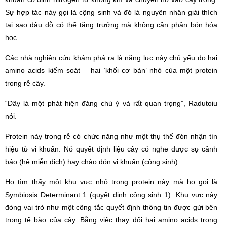
Sự hợp tác này gọi là cộng sinh và đó là nguyên nhân giải thích
tại sao đậu đỗ có thể tăng trưởng mà không cần phân bón hóa
học.
Các nhà nghiên cứu khám phá ra là năng lực này chủ yếu do hai
amino acids kiểm soát – hai ‘khối cơ bản’ nhỏ của một protein
trong rễ cây.
“Đây là một phát hiện đáng chú ý và rất quan trọng”, Radutoiu
nói.
Protein này trong rễ có chức năng như một thụ thể đón nhận tín
hiệu từ vi khuẩn. Nó quyết định liệu cây có nghe được sự cảnh
báo (hệ miễn dịch) hay chào đón vi khuẩn (cộng sinh).
Họ tìm thấy một khu vực nhỏ trong protein này mà họ gọi là
Symbiosis Determinant 1 (quyết định cộng sinh 1). Khu vực này
đóng vai trò như một công tắc quyết định thông tin được gửi bên
trong tế bào của cây. Bằng việc thay đổi hai amino acids trong