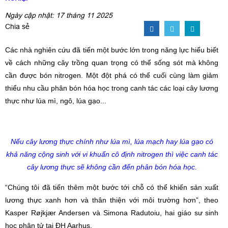
Ngày cập nhật: 17 tháng 11 2025
Chia sẻ
Các nhà nghiên cứu đã tiến một bước lớn trong năng lực hiểu biết
về cách những cây trồng quan trọng có thể sống sót mà không
cần được bón nitrogen. Một đột phá có thể cuối cùng làm giảm
thiểu nhu cầu phân bón hóa học trong canh tác các loại cây lương
thực như lúa mì, ngô, lúa gạo...
Nếu cây lương thực chính như lúa mì, lúa mạch hay lúa gạo có
khả năng cộng sinh với vi khuẩn cô định nitrogen thì việc canh tác
cây lương thực sẽ không cần đến phân bón hóa học.
“Chúng tôi đã tiến thêm một bước tới chỗ có thể khiến sản xuất
lương thực xanh hơn và thân thiện với môi trường hơn”, theo
Kasper Røjkjær Andersen và Simona Radutoiu, hai giáo sư sinh
học phân tử tại ĐH Aarhus.