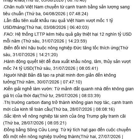
nhập khẩu
(Thứ tư, 05/08/2026 | 08:10:48)
Chăn nuôi Việt Nam chuyển từ cạnh tranh bằng sản lượng sang
tiêu chuẩn
(Thứ ba, 04/08/2026 | 07:48:24)
Lần đầu tiên xuất khẩu rau quả Việt Nam vượt mốc 1 tỷ
USD/tháng
(Thứ hai, 03/08/2026 | 06:40:03)
FAO: Hệ thống LTTP kém hiệu quả gây thiệt hại 12 nghìn tỷ USD
mỗi năm
(Thứ sáu, 31/07/2026 | 14:23:59)
Biến đổi khí hậu buộc nông nghiệp Đức tăng tốc thích ứng
(Thứ
sáu, 31/07/2026 | 14:21:20)
Hành động quyết liệt để đưa xuất khẩu nông, lâm, thủy sản vượt
mốc 74 tỷ USD
(Thứ sáu, 31/07/2026 | 08:05:41)
Người Nhật Bản đã tạo ra phát minh đơn giản đến không
tưởng
(Thứ năm, 30/07/2026 | 07:47:10)
Kiến giải nghề làm vườn: Từ mảnh đất quanh nhà đến không gian
giá trị của thời đại
(Thứ tư, 29/07/2026 | 08:03:39)
Thị trường carbon đang trở thành không gian hợp tác, cạnh tranh
mới của kinh tế toàn cầu
(Thứ ba, 28/07/2026 | 08:08:16)
Sắc lệnh về nông nghiệp tái sinh của ông Trump gây tranh cãi
(Thứ ba, 28/07/2026 | 08:05:21)
Đồng bằng Sông Cửu Long: Từ kỳ tích hạt gạo đến cuộc chuyển
đổi một nền nông nghiệp trưởng thành
(Thứ hai, 27/07/2026 |