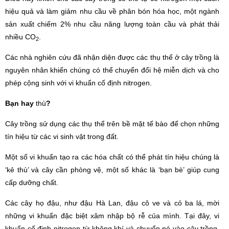
hiệu quả và làm giảm nhu cầu về phân bón hóa học, một ngành
sản xuất chiếm 2% nhu cầu năng lượng toàn cầu và phát thải
nhiều CO
.
2
Các nhà nghiên cứu đã nhận diện được các thụ thể ở cây trồng là
nguyên nhân khiến chúng có thể chuyển đổi hệ miễn dịch và cho
phép cộng sinh với vi khuẩn cố định nitrogen.
Bạn hay
thù
?
Cây trồng sử dụng các thụ thể trên bề mặt tế bào để chọn những
tín hiệu từ các vi sinh vật trong đất.
Một số vi khuẩn tạo ra các hóa chất có thể phát tín hiệu chúng là
‘kẻ thù’ và cây cần phòng vệ, một số khác là ‘bạn bè’ giúp cung
cấp dưỡng chất.
Các cây họ đậu, như đậu Hà Lan, đậu cô ve và cỏ ba lá, mời
những vi khuẩn đặc biệt xâm nhập bộ rễ của mình. Tại đây, vi
khuẩn cố định nitrogen từ không khí và chuyển nó vào cây trồng.