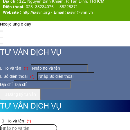
Địa chỉ:
121 Nguyễn Bỉnh Khiêm, P. Tân Định, TP.HCM
Điện thoại:
028. 38234076 – 38228371
Website :
http://iasvn.org
-
Email:
iasvn@vnn.vn
Nooijd ung o day
TƯ VẤN DỊCH VỤ
Họ và tên
(*)
Số điện thoại
(*)
Địa chỉ
Đăng ký tư vấn
TƯ VẤN DỊCH VỤ
Họ và tên
(*)