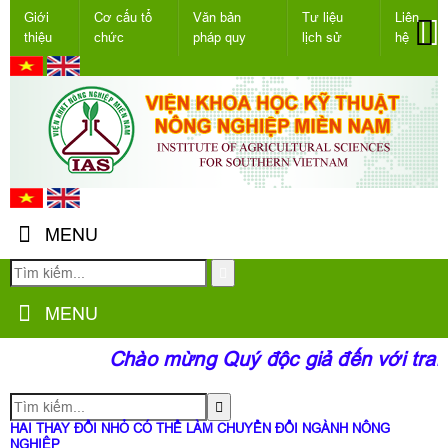
Giới
Cơ cấu tổ
Văn bản
Tư liệu
Liên
thiệu
chức
pháp quy
lịch sử
hệ
MENU
MENU
Chào mừng Quý độc giả đến với tran
HAI THAY ĐỔI NHỎ CÓ THỂ LÀM CHUYỂN ĐỔI NGÀNH NÔNG
NGHIỆP