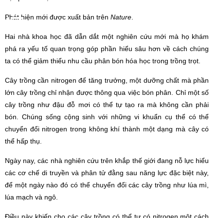
Phát hiện mới được xuất bản trên
Nature
.
Hai nhà khoa học đã dẫn dắt một nghiên cứu mới mà họ khám
phá ra yếu tố quan trọng góp phần hiểu sâu hơn về cách chúng
ta có thể giảm thiểu nhu cầu phân bón hóa học trong trồng trọt.
Cây trồng cần nitrogen để tăng trưởng, một dưỡng chất mà phần
lớn cây trồng chỉ nhận được thông qua việc bón phân. Chỉ một số
cây trồng như đậu đỗ mơi có thể tự tạo ra mà không cần phải
bón. Chúng sống cộng sinh với những vi khuẩn cụ thể có thể
chuyển đổi nitrogen trong không khí thành một dạng mà cây có
thể hấp thụ.
Ngày nay, các nhà nghiên cứu trên khắp thế giới đang nỗ lực hiểu
các cơ chế di truyền và phân tử đằng sau năng lực đặc biệt này,
để một ngày nào đó có thể chuyển đổi các cây trồng như lúa mì,
lúa mạch và ngô.
Điều này khiến cho các cây trồng có thể tự có nitrogen một cách