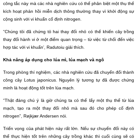
công tắc này mà các nhà nghiên cứu có thể phân biệt một thụ thể
kích hoạt phản hồi miễn dịch thông thường thay vì khởi động sự
cộng sinh với vi khuẩn cố định nitrogen.
“Chúng tôi đã chứng tỏ hai thay đổi nhỏ có thể khiến cây trồng
thay đổi hành vi ở một điểm quan trọng – từ việc từ chối đến việc
hợp tác với vi khuẩn’, Radutoiu giải thích.
Khả
năng áp dụng cho lúa mì, lúa mạch và ngô
Trong phòng thí nghiệm, các nhà nghiên cứu đã chuyển đổi thành
công cây Lotus japonicus. Nguyên lý tương tự đã được chứng
minh là hoạt động tốt trên lúa mạch.
“Thật đáng chú ý là giờ chúng ta có thể lấy một thụ thể từ lúa
mạch, tạo ra một thay đổi nhỏ mà sau đó cho phép cố định
nitrogen”, Røjkjær Andersen nói.
Triển vọng của phát hiện này rất lớn. Nếu sự chuyển đổi này có
thể thực hiện tốt trên những cây trồng khác thì cuối cùng sẽ có