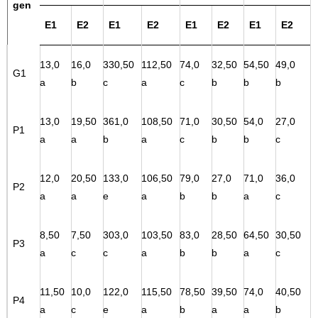
gen
E1
E2
E1
E2
E1
E2
E1
E2
13,0
16,0
330,50
112,50
74,0
32,50
54,50
49,0
G1
a
b
c
a
c
b
b
b
13,0
19,50
361,0
108,50
71,0
30,50
54,0
27,0
P1
a
a
b
a
c
b
b
c
12,0
20,50
133,0
106,50
79,0
27,0
71,0
36,0
P2
a
a
e
a
b
b
a
c
8,50
7,50
303,0
103,50
83,0
28,50
64,50
30,50
P3
a
c
c
a
b
b
a
c
11,50
10,0
122,0
115,50
78,50
39,50
74,0
40,50
P4
a
c
e
a
b
a
a
b