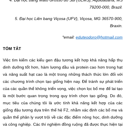
4.
Đại học bang Mato Grosso do Sul (UEMS), Aquidauana, MS
79200-000, Brazil.
5
.
Đại học Liên bang Viçosa (UFV), Viçosa, MG 36570-900,
Braxin.
*email:
eduteodoro@hotmail.com
TÓM TẮT
Việc tìm kiếm các kiểu gen đậu tương kết hợp khả năng hấp thụ
dinh dưỡng tốt hơn, hàm lượng dầu và protein cao hơn trong hạt
và năng suất hạt cao là một trong những thách thức lớn đối với
các chương trình chọn tạo giống hiện nay. Để tránh sự phát triển
của các quần thể không triển vọng, việc chọn lọc bố mẹ để lai tạo
là một bước quan trọng trong quy trình chọn tạo giống. Do đó,
mục tiêu của chúng tôi là ước tính khả năng kết hợp của các
giống đậu tương dựa trên thế hệ F2, nhằm xác định các bố mẹ và
quần thể phân ly vượt trội về các đặc điểm nông học, dinh dưỡng
và công nghiệp. Các thí nghiệm đồng ruộng đã được thực hiện tại