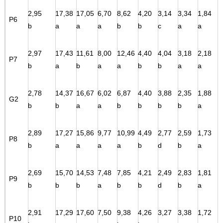
2,95
17,38
17,05
6,70
8,62
4,20
3,14
3,34
1,84
P6
b
a
a
a
b
b
c
a
a
2,97
17,43
11,61
8,00
12,46
4,40
4,04
3,18
2,18
P7
b
a
b
a
a
b
b
a
a
2,78
14,37
16,67
6,02
6,87
4,40
3,88
2,35
1,88
G2
b
b
a
a
b
b
b
b
a
2,89
17,27
15,86
9,77
10,99
4,49
2,77
2,59
1,73
P8
b
a
a
a
a
b
d
b
a
2,69
15,70
14,53
7,48
7,85
4,21
2,49
2,83
1,81
P9
b
b
b
a
b
b
d
b
a
2,91
17,29
17,60
7,50
9,38
4,26
3,27
3,38
1,72
P10