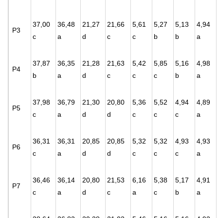
37,00
36,48
21,27
21,66
5,61
5,27
5,13
4,94
P3
c
a
d
c
c
b
b
a
37,87
36,35
21,28
21,63
5,42
5,85
5,16
4,98
P4
b
a
d
c
c
c
b
a
37,98
36,79
21,30
20,80
5,36
5,52
4,94
4,89
P5
c
a
d
d
c
c
c
a
36,31
36,31
20,85
20,85
5,32
5,32
4,93
4,93
P6
c
a
d
d
c
c
c
a
36,46
36,14
20,80
21,53
6,16
5,38
5,17
4,91
P7
c
a
d
c
a
c
b
a