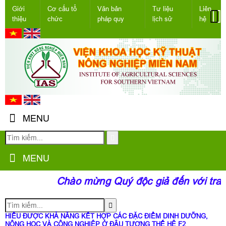
Giới
Cơ cấu tổ
Văn bản
Tư liệu
Liên
thiệu
chức
pháp quy
lịch sử
hệ
MENU
MENU
Chào mừng Quý độc giả đến với trang 
HIỂU ĐƯỢC KHẢ NĂNG KẾT HỢP CÁC ĐẶC ĐIỂM DINH DƯỠNG,
NÔNG HỌC VÀ CÔNG NGHIỆP Ở ĐẬU TƯƠNG THẾ HỆ F2