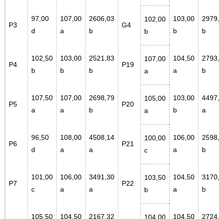
97,00
107,00
2606,03
103,00
2979
102,00
P3
G4
d
a
b
b
b
b
102,50
103,00
2521,83
104,50
2793
107,00
P4
P19
b
b
b
a
b
a
107,50
107,00
2698,79
103,00
4497
105,00
P5
P20
a
a
b
b
a
a
96,50
108,00
4508,14
106,00
2598
100,00
P6
P21
d
a
a
a
b
c
101,00
106,00
3491,30
104,50
3170
103,50
P7
P22
c
a
a
a
b
b
105,50
104,50
2167,32
104,50
2724
104,00