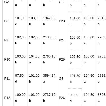
G2
G5
a
a
b
a
b
b
101,00
103,00
1942,32
103,00
2515
101,00
P8
P23
c
b
b
b
b
c
102,00
102,50
2195,95
106,00
2789
103,50
P9
P24
b
b
b
a
b
b
103,00
104,50
2760,15
103,00
2733
102,50
P10
P25
b
a
b
b
b
b
97,50
101,00
3594,34
104,50
2735
101,50
P11
G6
d
b
a
a
b
b
100,00
103,00
2737,19
104,50
3895
98,00
P12
P26
c
b
b
a
a
d