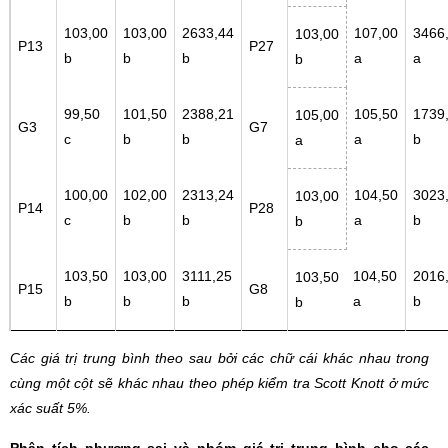
103,00
103,00
2633,44
107,00
3466
103,00
P13
P27
b
b
b
a
a
b
99,50
101,50
2388,21
105,50
1739
105,00
G3
G7
c
b
b
a
b
a
100,00
102,00
2313,24
104,50
3023
103,00
P14
P28
c
b
b
a
b
b
103,50
103,00
3111,25
104,50
2016
103,50
P15
G8
b
b
b
a
b
b
Các giá trị trung bình theo sau bởi các chữ cái khác nhau trong
cùng một cột sẽ khác nhau theo phép kiểm tra Scott Knott ở mức
xác suất 5%.