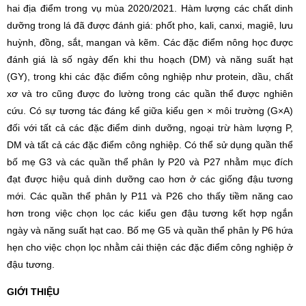
hai địa điểm trong vụ mùa 2020/2021. Hàm lượng các chất dinh
dưỡng trong lá đã được đánh giá: phốt pho, kali, canxi, magiê, lưu
huỳnh, đồng, sắt, mangan và kẽm. Các đặc điểm nông học được
đánh giá là số ngày đến khi thu hoạch (DM) và năng suất hạt
(GY), trong khi các đặc điểm công nghiệp như protein, dầu, chất
xơ và tro cũng được đo lường trong các quần thể được nghiên
cứu. Có sự tương tác đáng kể giữa kiểu gen × môi trường (G×A)
đối với tất cả các đặc điểm dinh dưỡng, ngoại trừ hàm lượng P,
DM và tất cả các đặc điểm công nghiệp. Có thể sử dụng quần thể
bố mẹ G3 và các quần thể phân ly P20 và P27 nhằm mục đích
đạt được hiệu quả dinh dưỡng cao hơn ở các giống đậu tương
mới. Các quần thể phân ly P11 và P26 cho thấy tiềm năng cao
hơn trong việc chọn lọc các kiểu gen đậu tương kết hợp ngắn
ngày và năng suất hạt cao. Bố mẹ G5 và quần thể phân ly P6 hứa
hẹn cho việc chọn lọc nhằm cải thiện các đặc điểm công nghiệp ở
đậu tương.
GIỚI THIỆU