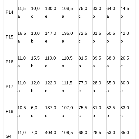
11,5
10,0
130,0
108,5
75,0
33,0
64,0
44,5
P14
a
c
e
a
c
b
a
b
16,5
13,0
147,0
195,0
72,5
31,5
60,5
42,0
P15
a
b
e
a
c
b
b
b
11,0
15,5
119,0
110,5
81,5
39,5
68,0
26,5
P16
a
b
e
a
b
a
a
c
11,0
12,0
122,0
111,5
77,0
28,0
65,0
30,0
P17
a
b
e
a
c
b
a
c
10,5
6,0
137,0
107,0
75,5
31,0
52,5
33,0
P18
a
c
e
a
c
b
b
c
11,0
7,0
404,0
109,5
68,0
28,5
53,0
35,0
G4