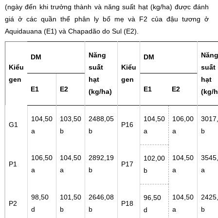
(ngày đến khi trưởng thành và năng suất hạt (kg/ha) được đánh
giá ở các quần thể phân ly bố mẹ và F2 của đậu tương ở
Aquidauana (E1) và Chapadão do Sul (E2).
Năng
Năn
DM
DM
Kiểu
suất
Kiểu
suất
gen
hạt
gen
hạt
E1
E2
E1
E2
(kg/ha)
(kg/h
104,50
103,50
2488,05
104,50
106,00
3017
G1
P16
a
b
b
a
a
b
106,50
104,50
2892,19
104,50
3545
102,00
P1
P17
a
a
b
a
a
b
98,50
101,50
2646,08
104,50
2425
96,50
P2
P18
d
b
b
a
b
d