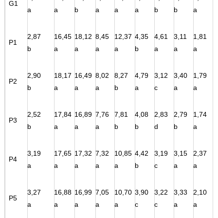
G1
a
a
b
a
a
a
b
b
a
2,87
16,45
18,12
8,45
12,37
4,35
4,61
3,11
1,81
P1
b
a
a
a
a
b
a
a
a
2,90
18,17
16,49
8,02
8,27
4,79
3,12
3,40
1,79
P2
b
a
a
a
b
a
c
a
a
2,52
17,84
16,89
7,76
7,81
4,08
2,83
2,79
1,74
P3
b
a
a
a
b
b
d
b
a
3,19
17,65
17,32
7,32
10,85
4,42
3,19
3,15
2,37
P4
a
a
a
a
a
b
c
a
a
3,27
16,88
16,99
7,05
10,70
3,90
3,22
3,33
2,10
P5
a
a
a
a
a
c
c
a
a