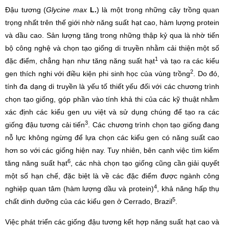
Đậu tương (
Glycine max
L.
) là một trong những cây trồng quan
trọng nhất trên thế giới nhờ năng suất hạt cao, hàm lượng protein
và dầu cao. Sản lượng tăng trong những thập kỷ qua là nhờ tiến
bộ công nghệ và chọn tạo giống di truyền nhằm cải thiện một số
1
đặc điểm, chẳng hạn như tăng năng suất hạt
và tạo ra các kiểu
2
gen thích nghi với điều kiện phi sinh học của vùng trồng
. Do đó,
tính đa dạng di truyền là yếu tố thiết yếu đối với các chương trình
chọn tạo giống, góp phần vào tính khả thi của các kỹ thuật nhằm
xác định các kiểu gen ưu việt và sử dụng chúng để tạo ra các
3
giống đậu tương cải tiến
. Các chương trình chọn tạo giống đang
nỗ lực không ngừng để lựa chọn các kiểu gen có năng suất cao
hơn so với các giống hiện nay. Tuy nhiên, bên cạnh việc tìm kiếm
6
tăng năng suất hạt
, các nhà chọn tạo giống cũng cần giải quyết
một số hạn chế, đặc biệt là về các đặc điểm được ngành công
4
nghiệp quan tâm (hàm lượng dầu và protein)
, khả năng hấp thụ
5
chất dinh dưỡng của các kiểu gen ở Cerrado, Brazil
.
Việc phát triển các giống đậu tương kết hợp năng suất hạt cao và