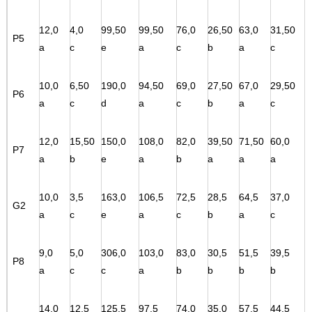
12,0
4,0
99,50
99,50
76,0
26,50
63,0
31,50
P5
a
c
e
a
c
b
a
c
10,0
6,50
190,0
94,50
69,0
27,50
67,0
29,50
P6
a
c
d
a
c
b
a
c
12,0
15,50
150,0
108,0
82,0
39,50
71,50
60,0
P7
a
b
e
a
b
a
a
a
10,0
3,5
163,0
106,5
72,5
28,5
64,5
37,0
G2
a
c
e
a
c
b
a
c
9,0
5,0
306,0
103,0
83,0
30,5
51,5
39,5
P8
a
c
c
a
b
b
b
b
14,0
12,5
125,5
97,5
74,0
35,0
57,5
44,5