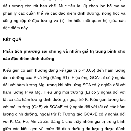
đậu tương còn rất hạn chế. Mục tiêu là: (i) chọn lọc bố mẹ và
phân ly các quần thể về các đặc điểm dinh dưỡng, nông học và
công nghiệp ở đậu tương và (ii) tìm hiểu mối quan hệ giữa các
đặc điểm này.
KẾT QUẢ
Phân tích phương sai chung và nhóm giá trị trung bình cho
các đặc điểm dinh dưỡng
Kiểu gen có ảnh hưởng đáng kể (giá trị p < 0,05) đến hàm lượng
dinh dưỡng của P và Mg (Bảng S1). Hiệu ứng GCA chỉ có ý nghĩa
đối với hàm lượng Mg, trong khi hiệu ứng SCA có ý nghĩa đối với
hàm lượng P và Mg. Hiệu ứng môi trường (E) có ý nghĩa đối với
tất cả các hàm lượng dinh dưỡng, ngoại trừ K. Kiểu gen tương tác
với môi trường (G×E) và SCA×E có ý nghĩa đối với tất cả các hàm
lượng dinh dưỡng, ngoại trừ P. Tương tác GCA×E có ý nghĩa đối
với K, Ca, Fe, Mn và Zn. Bảng 1 cho thấy nhóm giá trị trung bình
giữa các kiểu gen về mức độ dinh dưỡng đa lượng được đánh