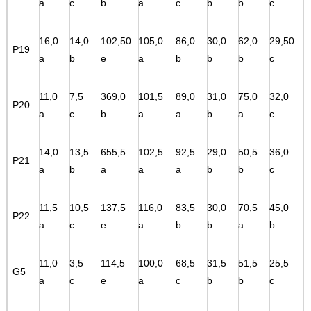
a
c
b
a
c
b
b
c
16,0
14,0
102,50
105,0
86,0
30,0
62,0
29,50
P19
a
b
e
a
b
b
b
c
11,0
7,5
369,0
101,5
89,0
31,0
75,0
32,0
P20
a
c
b
a
a
b
a
c
14,0
13,5
655,5
102,5
92,5
29,0
50,5
36,0
P21
a
b
a
a
a
b
b
c
11,5
10,5
137,5
116,0
83,5
30,0
70,5
45,0
P22
a
c
e
a
b
b
a
b
11,0
3,5
114,5
100,0
68,5
31,5
51,5
25,5
G5
a
c
e
a
c
b
b
c