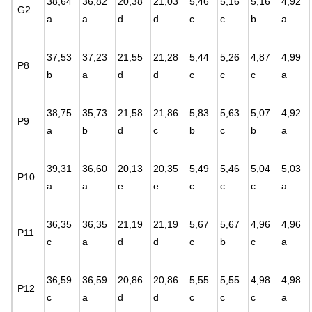
38,64
36,82
20,38
21,03
5,46
5,16
5,16
4,92
G2
a
a
d
d
c
c
b
a
37,53
37,23
21,55
21,28
5,44
5,26
4,87
4,99
P8
b
a
d
d
c
c
c
a
38,75
35,73
21,58
21,86
5,83
5,63
5,07
4,92
P9
a
b
d
c
b
c
b
a
39,31
36,60
20,13
20,35
5,49
5,46
5,04
5,03
P10
a
a
e
e
c
c
c
a
36,35
36,35
21,19
21,19
5,67
5,67
4,96
4,96
P11
c
a
d
d
c
b
c
a
36,59
36,59
20,86
20,86
5,55
5,55
4,98
4,98
P12
c
a
d
d
c
c
c
a