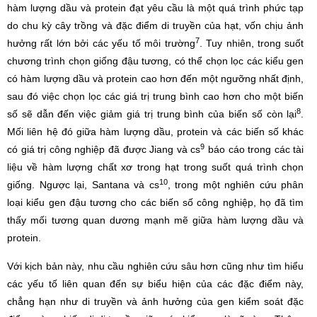
hàm lượng dầu và protein đạt yêu cầu là một quá trình phức tạp
do chu kỳ cây trồng và đặc điểm di truyền của hạt, vốn chịu ảnh
7
hưởng rất lớn bởi các yếu tố môi trường
. Tuy nhiên, trong suốt
chương trình chọn giống đậu tương, có thể chọn lọc các kiểu gen
có hàm lượng dầu và protein cao hơn đến một ngưỡng nhất định,
sau đó việc chọn lọc các giá trị trung bình cao hơn cho một biến
8
số sẽ dẫn đến việc giảm giá trị trung bình của biến số còn lại
.
Mối liên hệ đó giữa hàm lượng dầu, protein và các biến số khác
9
có giá trị công nghiệp đã được Jiang và cs
báo cáo trong các tài
liệu về hàm lượng chất xơ trong hạt trong suốt quá trình chọn
10
giống. Ngược lại, Santana và cs
, trong một nghiên cứu phân
loại kiểu gen đậu tương cho các biến số công nghiệp, họ đã tìm
thấy mối tương quan dương mạnh mẽ giữa hàm lượng dầu và
protein.
Với kịch bản này, nhu cầu nghiên cứu sâu hơn cũng như tìm hiểu
các yếu tố liên quan đến sự biểu hiện của các đặc điểm này,
chẳng hạn như di truyền và ảnh hưởng của gen kiểm soát đặc