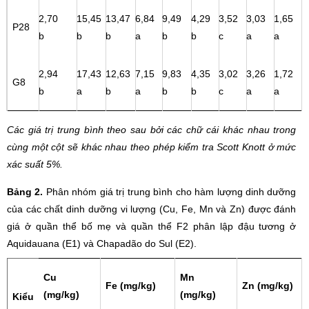
2,70
15,45
13,47
6,84
9,49
4,29
3,52
3,03
1,65
P28
b
b
b
a
b
b
c
a
a
2,94
17,43
12,63
7,15
9,83
4,35
3,02
3,26
1,72
G8
b
a
b
a
b
b
c
a
a
Các giá trị trung bình theo sau bởi các chữ cái khác nhau trong
cùng một cột sẽ khác nhau theo phép kiểm tra Scott Knott ở mức
xác suất 5%.
Bảng 2.
Phân nhóm giá trị trung bình cho hàm lượng dinh dưỡng
của các chất dinh dưỡng vi lượng (Cu, Fe, Mn và Zn) được đánh
giá ở quần thể bố mẹ và quần thể F2 phân lập đậu tương ở
Aquidauana (E1) và Chapadão do Sul (E2).
Cu
Mn
Fe (mg/kg)
Zn (mg/kg)
(mg/kg)
(mg/kg)
Kiểu