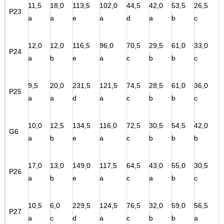
11,5
18,0
113,5
102,0
44,5
42,0
53,5
26,5
P23
a
a
e
a
d
a
b
c
12,0
12,0
116,5
96,0
70,5
29,5
61,0
33,0
P24
a
b
e
a
c
b
b
c
9,5
20,0
231,5
121,5
74,5
28,5
61,0
36,0
P25
a
a
d
a
c
b
b
c
10,0
12,5
134,5
116,0
72,5
30,5
54,5
42,0
G6
a
b
e
a
c
b
b
b
17,0
13,0
149,0
117,5
64,5
43,0
55,0
30,5
P26
a
b
e
a
c
a
b
c
10,5
6,0
229,5
124,5
76,5
32,0
59,0
56,5
P27
a
c
d
a
c
b
b
a