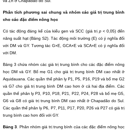
và Zn ở Chapadão do Sul.
Phân tích phương sai chung và nhóm các giá trị trung bình
cho các đặc điểm nông học
Có tác động đáng kể của kiểu gen và SCC (giá trị
p
< 0,05) đến
năng suất hạt (Bảng S2). Tác động môi trường (E) có ý nghĩa đối
với DM và GY. Tương tác G×E, GCA×E và SCA×E có ý nghĩa đối
với DM.
Bảng 3 chứa nhóm các giá trị trung bình cho các đặc điểm nông
học DM và GY. Bố mẹ G1 cho giá trị trung bình DM cao nhất ở
Aquidauana. Các quần thể phân ly P1, P5, P16, P19 và bố mẹ G2
và G7 cho giá trị trung bình DM cao hơn ở cả hai địa điểm. Các
quần thể phân ly P3, P10, P18, P21, P22, P24, P28 và bố mẹ G5,
G6 và G8 có giá trị trung bình DM cao nhất ở Chapadão do Sul.
Các quần thể phân ly P6, P7, P11, P17, P20, P26 và P27 có giá trị
trung bình cao hơn đối với GY.
Bảng 3
. Phân nhóm giá trị trung bình của các đặc điểm nông học