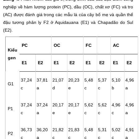
nghiệp về hàm lượng protein (PC), dầu (OC), chất xơ (FC) và tro
(AC) được đánh giá trong các mẫu lá của cây bố mẹ và quần thể
đậu tương phân ly F2 ở Aquidauana (E1) và Chapadão do Sul
(E2).
PC
OC
FC
AC
Kiểu
gen
E1
E2
E1
E2
E1
E2
E1
E2
37,24
37,81
21,07
20,23
5,48
5,37
5,10
4,96
G1
c
a
d
e
c
c
b
a
37,24
37,24
20,17
20,17
5,62
5,62
4,96
4,96
P1
c
a
e
e
c
c
c
a
36,73
36,20
21,82
21,83
5,48
5,31
5,02
4,91
P2
c
a
c
c
c
c
c
a