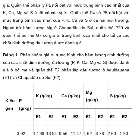
giá. Quần thể phân ly P1 nổi bật với mức trung bình cao nhất của
K, Ca, Mg và S ở tất cả các vị trí. Quần thể P4 và P5 nổi bật với
mức trung bình cao nhất của P, K, Ca và S ở cả hai môi trường.
Ngoại trừ hàm lượng Mg ở Chapadão do Sul, quần thể P20 và
quần thể bố mẹ G7 có giá trị trung bình cao nhất cho tất cả các
chất dinh dưỡng đa lượng được đánh giá.
Bảng 1.
Phân nhóm giá trị trung bình cho hàm lượng dinh dưỡng
của các chất dinh dưỡng đa lượng (P, K, Ca, Mg và S) được đánh
giá ở bố mẹ và quần thể F2 phân lập đậu tương ở Aquidauana
(E1) và Chapadão do Sul (E2).
Mg
K (g/kg)
Ca (g/kg)
S (g/kg)
(g/kg)
Kiểu
P
gen
(g/kg)
E1
E2
E1
E2
E1
E2
E1
E2
3,02
17,38
13,84
9,56
11,47
4,62
3,76
2,60
1,90