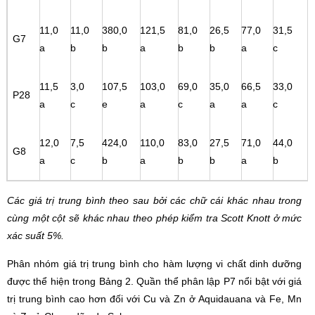
11,0
11,0
380,0
121,5
81,0
26,5
77,0
31,5
G7
a
b
b
a
b
b
a
c
11,5
3,0
107,5
103,0
69,0
35,0
66,5
33,0
P28
a
c
e
a
c
a
a
c
12,0
7,5
424,0
110,0
83,0
27,5
71,0
44,0
G8
a
c
b
a
b
b
a
b
Các giá trị trung bình theo sau bởi các chữ cái khác nhau trong
cùng một cột sẽ khác nhau theo phép kiểm tra Scott Knott ở mức
xác suất 5%.
Phân nhóm giá trị trung bình cho hàm lượng vi chất dinh dưỡng
được thể hiện trong Bảng 2. Quần thể phân lập P7 nổi bật với giá
trị trung bình cao hơn đối với Cu và Zn ở Aquidauana và Fe, Mn