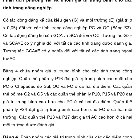
Phân tích phương sai và nhóm giá trị trung bình cho các
tính trạng công nghiệp
Có tác động đáng kể của kiểu gen (G) và môi trường (E) (giá trị
p
< 0,05) đối với các tính trạng công nghiệp PC và OC (Bảng S3).
Có tác động đáng kể của GCA và SCA đối với OC. Tương tác G×E
và SCA×E có ý nghĩa đối với tất cả các tính trạng được đánh giá.
Tương tác GCA×E có ý nghĩa đối với tất cả các tính trạng ngoại
trừ AC.
Bảng 4 chứa nhóm giá trị trung bình cho các tính trạng công
nghiệp. Quần thể phân ly P16 đạt giá trị trung bình cao nhất cho
PC ở Chapadão do Sul, OC và FC ở cả hai địa điểm. Các quần
thể bố mẹ G2 và G5 và các quần thể phân ly P10, P15 và P20 đạt
giá trị trung bình cao hơn cho PC ở cả hai địa điểm. Quần thể
phân ly P24 đạt giá trị trung bình cao hơn cho FC ở cả hai môi
trường. Các quần thể P13 và P17 đạt giá trị AC cao hơn ở cả hai
môi trường được đánh giá.
Bảng 4.
Phân nhóm các giá trị trung bình của các đặc điểm công