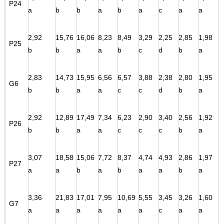
P24
a
b
b
a
b
a
c
a
a
2,92
15,76
16,06
8,23
8,49
3,29
2,25
2,85
1,98
P25
b
b
a
a
b
c
d
b
a
2,83
14,73
15,95
6,56
6,57
3,88
2,38
2,80
1,95
G6
b
b
a
a
c
c
d
b
a
2,92
12,89
17,49
7,34
6,23
2,90
3,40
2,56
1,92
P26
b
b
a
a
c
c
c
b
a
3,07
18,58
15,06
7,72
8,37
4,74
4,93
2,86
1,97
P27
a
a
b
a
b
a
a
b
a
3,36
21,83
17,01
7,95
10,69
5,55
3,45
3,26
1,60
G7
a
a
a
a
a
a
c
a
a