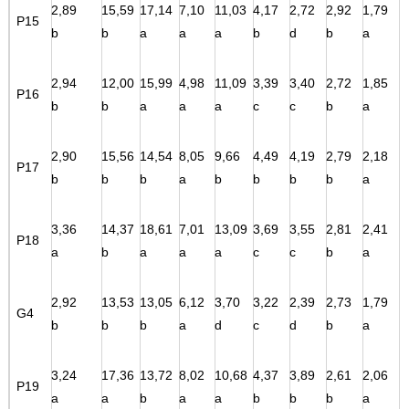
2,89
15,59
17,14
7,10
11,03
4,17
2,72
2,92
1,79
P15
b
b
a
a
a
b
d
b
a
2,94
12,00
15,99
4,98
11,09
3,39
3,40
2,72
1,85
P16
b
b
a
a
a
c
c
b
a
2,90
15,56
14,54
8,05
9,66
4,49
4,19
2,79
2,18
P17
b
b
b
a
b
b
b
b
a
3,36
14,37
18,61
7,01
13,09
3,69
3,55
2,81
2,41
P18
a
b
a
a
a
c
c
b
a
2,92
13,53
13,05
6,12
3,70
3,22
2,39
2,73
1,79
G4
b
b
b
a
d
c
d
b
a
3,24
17,36
13,72
8,02
10,68
4,37
3,89
2,61
2,06
P19
a
a
b
a
a
b
b
b
a