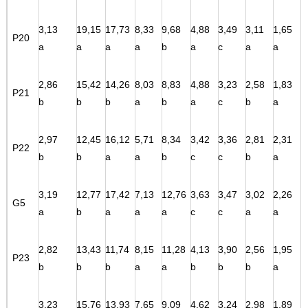
3,13
19,15
17,73
8,33
9,68
4,88
3,49
3,11
1,65
P20
a
a
a
a
b
a
c
a
a
2,86
15,42
14,26
8,03
8,83
4,88
3,23
2,58
1,83
P21
b
b
b
a
b
a
c
b
a
2,97
12,45
16,12
5,71
8,34
3,42
3,36
2,81
2,31
P22
b
b
a
a
b
c
c
b
a
3,19
12,77
17,42
7,13
12,76
3,63
3,47
3,02
2,26
G5
a
b
a
a
a
c
c
a
a
2,82
13,43
11,74
8,15
11,28
4,13
3,90
2,56
1,95
P23
b
b
b
a
a
b
b
b
a
3,23
15,76
13,93
7,65
9,09
4,62
3,24
2,98
1,89