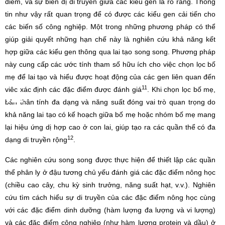
điểm, và sự biến dị di truyền giữa các kiểu gen là rõ ràng. Thông
tin như vậy rất quan trọng để có được các kiểu gen cải tiến cho
các biến số công nghiệp. Một trong những phương pháp có thể
giúp giải quyết những hạn chế này là nghiên cứu khả năng kết
hợp giữa các kiểu gen thông qua lai tạo song song. Phương pháp
này cung cấp các ước tính tham số hữu ích cho việc chọn lọc bố
mẹ để lai tạo và hiểu được hoạt động của các gen liên quan đến
11
việc xác định các đặc điểm được đánh giá
. Khi chọn lọc bố mẹ,
bản thân tính đa dạng và năng suất đóng vai trò quan trọng do
khả năng lai tạo có kế hoạch giữa bố mẹ hoặc nhóm bố mẹ mang
lại hiệu ứng dị hợp cao ở con lai, giúp tạo ra các quần thể có đa
12
dạng di truyền rộng
.
Các nghiên cứu song song được thực hiện để thiết lập các quần
thể phân ly ở đậu tương chủ yếu đánh giá các đặc điểm nông học
(chiều cao cây, chu kỳ sinh trưởng, năng suất hạt, v.v.). Nghiên
cứu tìm cách hiểu sự di truyền của các đặc điểm nông học cùng
với các đặc điểm dinh dưỡng (hàm lượng đa lượng và vi lượng)
và các đặc điểm công nghiệp (như hàm lượng protein và dầu) ở