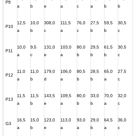
P9
a
b
e
a
c
a
b
b
12,5
10,0
308,0
111,5
76,0
27,5
59,5
30,5
P10
a
b
c
a
c
b
b
c
10,0
9,5
131,0
103,0
80,0
29,5
61,5
30,5
P11
a
c
e
a
b
b
b
c
11,0
11,0
179,0
106,0
80,5
28,5
65,0
27,5
P12
a
b
d
a
b
b
a
c
11,5
11,5
143,5
109,5
80,0
33,0
70,0
32,0
P13
a
b
e
a
b
b
a
c
16,5
15,0
123,0
113,0
93,0
29,0
64,5
36,0
G3
a
b
e
a
a
b
a
c