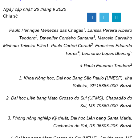
Ngày cập nhật: 26 tháng 9 2025
Chia sẻ
1
Paulo Henrique Menezes das Chagas
, Larissa Pereira Ribeiro
2
1
Teodoro
,
Dthenifer Cordeiro Santana
,
Marcelo Carvalho
3
Minhoto Teixeira Filho
1,
Paulo Carteri Coradi
, Francisco Eduardo
4
5
Torres
, Leonardo Lopes Bhering
2
& Paulo Eduardo Teodoro
1. Khoa Nông học, Đại học Bang São Paulo (UNESP), Ilha
Solteira, SP 15385-000, Brazil.
2.
Đại học Liên bang Mato Grosso do Sul (UFMS), Chapadão do
Sul, MS 79560-000, Brazil.
3
. Phòng
nông nghiệp Kỹ thuật, Đại học Liên bang Santa Maria,
Cachoeira do Sul, RS 96503-205, Brazil.