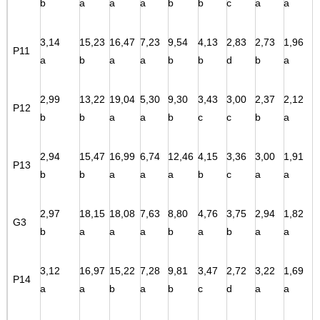
b
a
a
a
b
b
c
a
a
3,14
15,23
16,47
7,23
9,54
4,13
2,83
2,73
1,96
P11
a
b
a
a
b
b
d
b
a
2,99
13,22
19,04
5,30
9,30
3,43
3,00
2,37
2,12
P12
b
b
a
a
b
c
c
b
a
2,94
15,47
16,99
6,74
12,46
4,15
3,36
3,00
1,91
P13
b
b
a
a
a
b
c
a
a
2,97
18,15
18,08
7,63
8,80
4,76
3,75
2,94
1,82
G3
b
a
a
a
b
a
b
a
a
3,12
16,97
15,22
7,28
9,81
3,47
2,72
3,22
1,69
P14
a
a
b
a
b
c
d
a
a