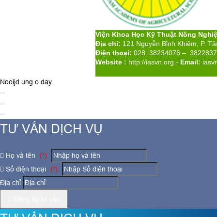
Viện Khoa Học Kỹ Thuật Nông Nghi
Địa chỉ:
121 Nguyễn Bỉnh Khiêm, P. T
Điện thoại:
028. 38234076 – 382283
Website :
http://iasvn.org
-
Email:
iasv
Nooijd ung o day
TƯ VẤN DỊCH VỤ
Họ và tên
(*)
Số điện thoại
(*)
Địa chỉ
Đăng ký tư vấn