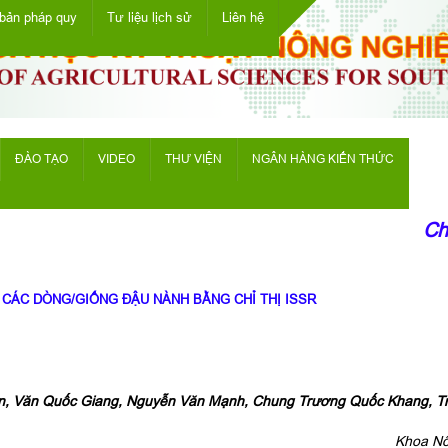
bản pháp quy
Tư liệu lịch sử
Liên hệ
ĐÀO TẠO
VIDEO
THƯ VIỆN
NGÂN HÀNG KIẾN THỨC
Chà
 CÁC DÒNG/GIỐNG ĐẬU NÀNH BẰNG CHỈ THỊ ISSR
n, Văn Quốc Giang, Nguyễn Văn Mạnh, Chung Trương Quốc Khang, T
Khoa Nô