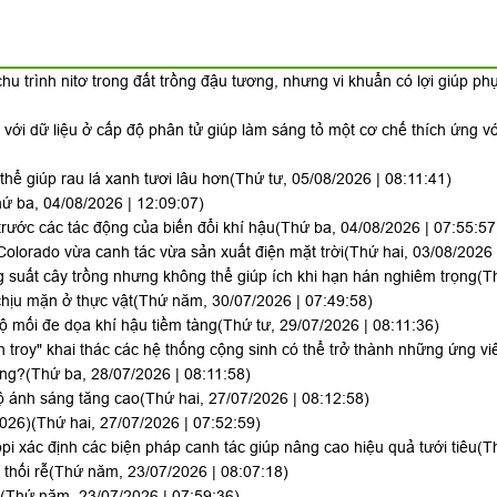
hu trình nitơ trong đất trồng đậu tương, nhưng vi khuẩn có lợi giúp ph
i với dữ liệu ở cấp độ phân tử giúp làm sáng tỏ một cơ chế thích ứng v
hể giúp rau lá xanh tươi lâu hơn
(Thứ tư, 05/08/2026 | 08:11:41)
ứ ba, 04/08/2026 | 12:09:07)
trước các tác động của biến đổi khí hậu
(Thứ ba, 04/08/2026 | 07:55:57
Colorado vừa canh tác vừa sản xuất điện mặt trời
(Thứ hai, 03/08/2026 
 suất cây trồng nhưng không thể giúp ích khi hạn hán nghiêm trọng
(T
hịu mặn ở thực vật
(Thứ năm, 30/07/2026 | 07:49:58)
lộ mối đe dọa khí hậu tiềm tàng
(Thứ tư, 29/07/2026 | 08:11:36)
h troy" khai thác các hệ thống cộng sinh có thể trở thành những ứng vi
ông?
(Thứ ba, 28/07/2026 | 08:11:58)
ộ ánh sáng tăng cao
(Thứ hai, 27/07/2026 | 08:12:58)
2026)
(Thứ hai, 27/07/2026 | 07:52:59)
i xác định các biện pháp canh tác giúp nâng cao hiệu quả tưới tiêu
(T
thối rễ
(Thứ năm, 23/07/2026 | 08:07:18)
(Thứ năm, 23/07/2026 | 07:59:36)