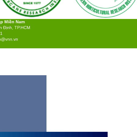
ệp Miền Nam
ân Định, TP.HCM
71
n@vnn.vn