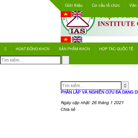
Giới thiệu
Cơ cấu tổ chức
Văn 
HOẠT ĐỘNG KHCN
SẢN PHẨM KHCN
HỢP TÁC QUỐC TẾ
PHÂN LẬP VÀ NGHIÊN CỨU ĐA DẠNG D
Ngày cập nhật: 26 tháng 1 2021
Chia sẻ