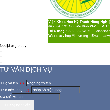
Viện Khoa Học Kỹ Thuật Nông Nghi
Địa chỉ:
121 Nguyễn Bỉnh Khiêm, P. T
Điện thoại:
028. 38234076 – 382283
Website :
http://iasvn.org
-
Email:
iasv
Nooijd ung o day
TƯ VẤN DỊCH VỤ
Họ và tên
(*)
Số điện thoại
(*)
Địa chỉ
Đăng ký tư vấn