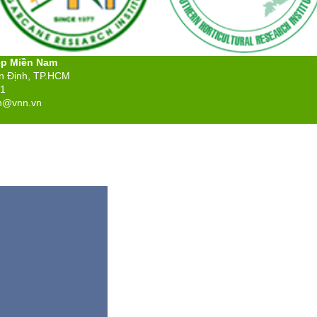
ệp Miền Nam
ân Định, TP.HCM
71
n@vnn.vn