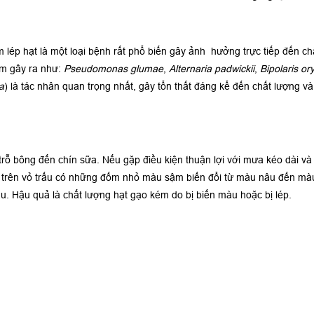
 lép hạt là một loại bệnh rất phổ biến gây ảnh hưởng trực tiếp đến ch
ấm gây ra như:
Pseudomonas glumae
,
Alternaria padwickii
,
Bipolaris or
a
) là tác nhân quan trọng nhất, gây tổn thất đáng kể đến chất lượng v
trỗ bông đến chín sữa. Nếu gặp điều kiện thuận lợi với mưa kéo dài và 
ạt trên vỏ trấu có những đốm nhỏ màu sậm biến đổi từ màu nâu đến màu
. Hậu quả là chất lượng hạt gạo kém do bị biến màu hoặc bị lép.