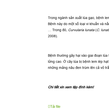
Trong ngành sản xuất lúa gạo, bệnh lem
Bệnh này do một số loại vi khuẩn và n
… Trong đó,
Curvularia lunata
(
C. lunat
2008).
Bệnh thường gây hại vào giai đoạn lúa 
lửng cao. Ở cây lúa bị bệnh lem lép h
những mảng nâu đen trùm lên cả vỏ trấu
Chi tiết xin xem tệp đính kèm!
Tải file