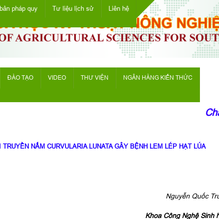
bản pháp quy
Tư liệu lịch sử
Liên hệ
ĐÀO TẠO
VIDEO
THƯ VIỆN
NGÂN HÀNG KIẾN THỨC
Chào
I TRUYỀN NẤM CURVULARIA LUNATA GÂY BỆNH LEM LÉP HẠT LÚA
Nguyễn Quốc Tru
Khoa Công Nghệ Sinh h