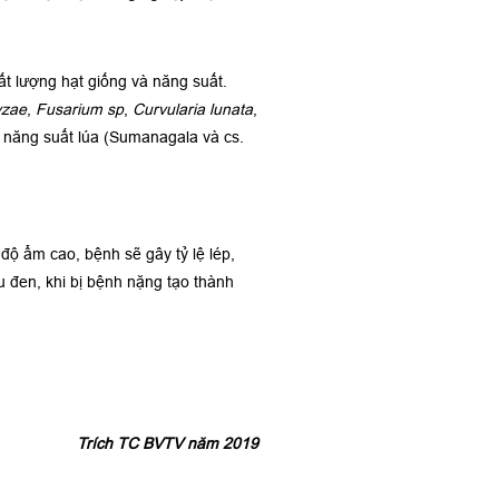
ất lượng hạt giống và năng suất.
yzae
,
Fusarium sp
,
Curvularia lunata
,
à năng suất lúa (Sumanagala và cs.
độ ẩm cao, bệnh sẽ gây tỷ lệ lép,
 đen, khi bị bệnh nặng tạo thành
Trích TC BVTV năm 2019