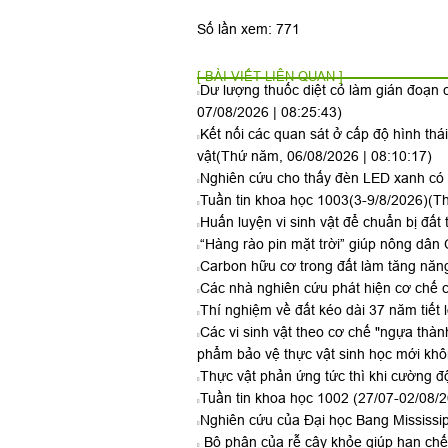
Số lần xem: 771
[ BÀI VIẾT LIÊN QUAN ]
Dư lượng thuốc diệt cỏ làm gián đoạn c
07/08/2026 | 08:25:43)
Kết nối các quan sát ở cấp độ hình thá
vật
(Thứ năm, 06/08/2026 | 08:10:17)
Nghiên cứu cho thấy đèn LED xanh có t
Tuần tin khoa học 1003(3-9/8/2026)
(Th
Huấn luyện vi sinh vật để chuẩn bị đất 
“Hàng rào pin mặt trời” giúp nông dân 
Carbon hữu cơ trong đất làm tăng năng
Các nhà nghiên cứu phát hiện cơ chế c
Thí nghiệm về đất kéo dài 37 năm tiết 
Các vi sinh vật theo cơ chế "ngựa thàn
phẩm bảo vệ thực vật sinh học mới kh
Thực vật phản ứng tức thì khi cường đ
Tuần tin khoa học 1002 (27/07-02/08/
Nghiên cứu của Đại học Bang Mississipp
Bộ phận của rễ cây khỏe giúp hạn chế 