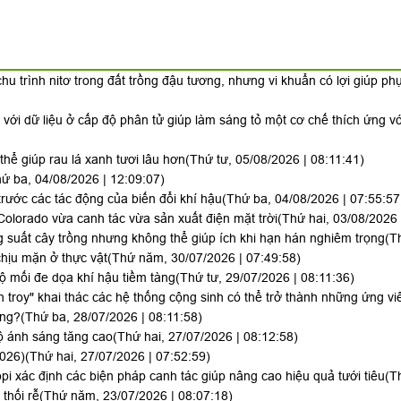
hu trình nitơ trong đất trồng đậu tương, nhưng vi khuẩn có lợi giúp ph
i với dữ liệu ở cấp độ phân tử giúp làm sáng tỏ một cơ chế thích ứng v
hể giúp rau lá xanh tươi lâu hơn
(Thứ tư, 05/08/2026 | 08:11:41)
ứ ba, 04/08/2026 | 12:09:07)
trước các tác động của biến đổi khí hậu
(Thứ ba, 04/08/2026 | 07:55:57
Colorado vừa canh tác vừa sản xuất điện mặt trời
(Thứ hai, 03/08/2026 
 suất cây trồng nhưng không thể giúp ích khi hạn hán nghiêm trọng
(T
hịu mặn ở thực vật
(Thứ năm, 30/07/2026 | 07:49:58)
lộ mối đe dọa khí hậu tiềm tàng
(Thứ tư, 29/07/2026 | 08:11:36)
h troy" khai thác các hệ thống cộng sinh có thể trở thành những ứng vi
ông?
(Thứ ba, 28/07/2026 | 08:11:58)
ộ ánh sáng tăng cao
(Thứ hai, 27/07/2026 | 08:12:58)
2026)
(Thứ hai, 27/07/2026 | 07:52:59)
i xác định các biện pháp canh tác giúp nâng cao hiệu quả tưới tiêu
(T
thối rễ
(Thứ năm, 23/07/2026 | 08:07:18)