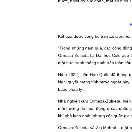
nước, nhiệt độ cực đoan, mất an ninh 
N
Kết quả được công bố trên
Environmen
“Trong những năm qua, các cộng đồng tr
Ormaza-Zulueta tại Đại học Colorado B
một bức tranh thống nhất trên toàn cầu
Năm 2022, Liên Hợp Quốc đã thông qu
Nghị quyết mang tính bước ngoặt này,
buộc pháp lý.
Nhà nghiên cứu Ormaza-Zulueta, hiện đa
môi trường do hoạt động ở các quốc g
khí nhà kính nhất, nhưng các quốc gia c
Ormaza-Zulueta và Zia Mehrabi, một n