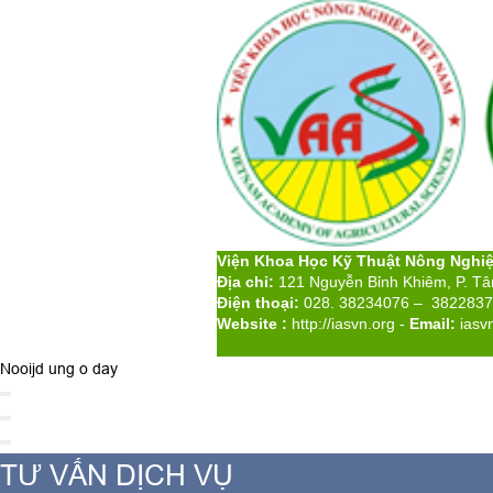
Viện Khoa Học Kỹ Thuật Nông Nghi
Địa chỉ:
121 Nguyễn Bỉnh Khiêm, P. T
Điện thoại:
028. 38234076 – 382283
Website :
http://iasvn.org
-
Email:
iasv
Nooijd ung o day
TƯ VẤN DỊCH VỤ