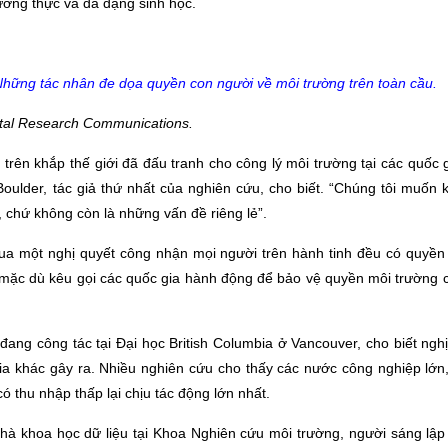
lương thực và đa dạng sinh học.
hững tác nhân đe dọa quyền con người về môi trường trên toàn cầu.
tal Research Communications.
ên khắp thế giới đã đấu tranh cho công lý môi trường tại các quốc g
oulder, tác giả thứ nhất của nghiên cứu, cho biết. “Chúng tôi muốn
, chứ không còn là những vấn đề riêng lẻ”.
a một nghị quyết công nhận mọi người trên hành tinh đều có quyền
 mặc dù kêu gọi các quốc gia hành động để bảo vệ quyền môi trường 
ng công tác tại Đại học British Columbia ở Vancouver, cho biết nghị
ia khác gây ra. Nhiều nghiên cứu cho thấy các nước công nghiệp lớn
ó thu nhập thấp lại chịu tác động lớn nhất.
hà khoa học dữ liệu tại Khoa Nghiên cứu môi trường, người sáng lập