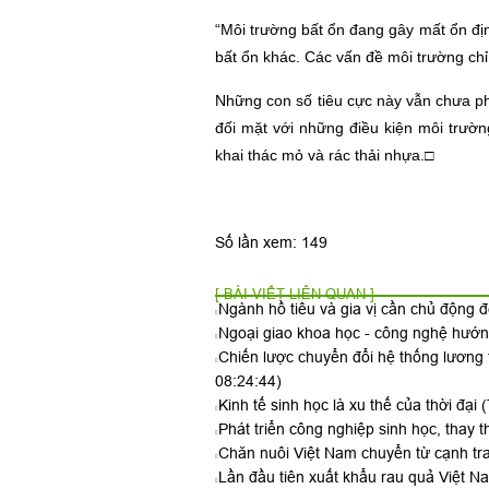
“Môi trường bất ổn đang gây mất ổn địn
bất ổn khác. Các vấn đề môi trường chỉ 
Những con số tiêu cực này vẫn chưa ph
đối mặt với những điều kiện môi trườn
khai thác mỏ và rác thải nhựa.□
Số lần xem: 149
[ BÀI VIẾT LIÊN QUAN ]
Ngành hồ tiêu và gia vị cần chủ động đ
Ngoại giao khoa học - công nghệ hướn
Chiến lược chuyển đổi hệ thống lương
08:24:44)
Kinh tế sinh học là xu thế của thời đại
(
Phát triển công nghiệp sinh học, thay
Chăn nuôi Việt Nam chuyển từ cạnh tr
Lần đầu tiên xuất khẩu rau quả Việt 