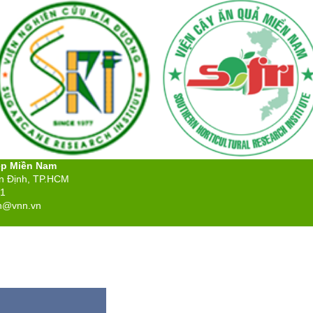
ệp Miền Nam
ân Định, TP.HCM
71
n@vnn.vn