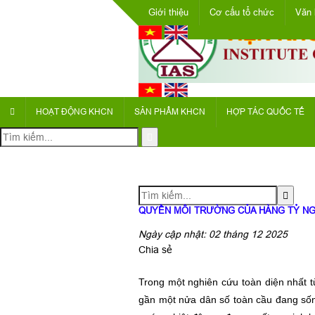
Giới thiệu
Cơ cấu tổ chức
Văn 
HOẠT ĐỘNG KHCN
SẢN PHẨM KHCN
HỢP TÁC QUỐC TẾ
QUYỀN MÔI TRƯỜNG CỦA HÀNG TỶ NGƯ
Ngày cập nhật: 02 tháng 12 2025
Chia sẻ
Trong một nghiên cứu toàn diện nhất t
gần một nửa dân số toàn cầu đang sốn