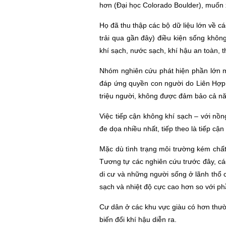
hơn (Đại học Colorado Boulder), muốn
Họ đã thu thập các bộ dữ liệu lớn về c
trải qua gần đây) điều kiện sống khôn
khí sạch, nước sạch, khí hậu an toàn, 
Nhóm nghiên cứu phát hiện phần lớn mọ
đáp ứng quyền con người do Liên Hợp 
triệu người, không được đảm bảo cả 
Việc tiếp cận không khí sạch – với nồ
đe dọa nhiều nhất, tiếp theo là tiếp 
Mặc dù tình trạng môi trường kém chấ
Tương tự các nghiên cứu trước đây, c
di cư và những người sống ở lãnh thổ c
sạch và nhiệt độ cực cao hơn so với ph
Cư dân ở các khu vực giàu có hơn thườn
biến đổi khí hậu diễn ra.