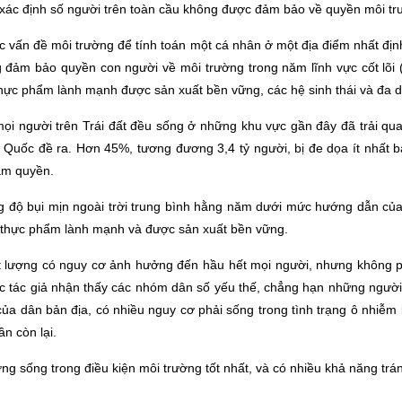
 xác định số người trên toàn cầu không được đảm bảo về quyền môi t
ác vấn đề môi trường để tính toán một cá nhân ở một địa điểm nhất định
g đảm bảo quyền con người về môi trường trong năm lĩnh vực cốt lõi
thực phẩm lành mạnh được sản xuất bền vững, các hệ sinh thái và đa d
i người trên Trái đất đều sống ở những khu vực gần đây đã trải qua 
Quốc đề ra. Hơn 45%, tương đương 3,4 tỷ người, bị đe dọa ít nhất 
năm quyền.
ng độ bụi mịn ngoài trời trung bình hằng năm dưới mức hướng dẫn của 
cận thực phẩm lành mạnh và được sản xuất bền vững.
t lượng có nguy cơ ảnh hưởng đến hầu hết mọi người, nhưng không ph
ác tác giả nhận thấy các nhóm dân số yếu thế, chẳng hạn những ngườ
ủa dân bản địa, có nhiều nguy cơ phải sống trong tình trạng ô nhiễm
ần còn lại.
g sống trong điều kiện môi trường tốt nhất, và có nhiều khả năng tr