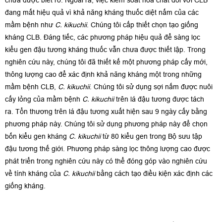
chưa được biết rõ. Ngoài ra, việc kiểm soát hóa chất đối với CLB
đang mất hiệu quả vì khả năng kháng thuốc diệt nấm của các
mầm bệnh như
C. kikuchii
. Chúng tôi cấp thiết chọn tạo giống
kháng CLB. Đáng tiếc, các phương pháp hiệu quả để sàng lọc
kiểu gen đậu tương kháng thuốc vẫn chưa được thiết lập. Trong
nghiên cứu này, chúng tôi đã thiết kế một phương pháp cấy mới,
thông lượng cao để xác định khả năng kháng một trong những
mầm bệnh CLB,
C. kikuchii
. Chúng tôi sử dụng sợi nấm được nuôi
cấy lỏng của mầm bệnh
C. kikuchii
trên lá đậu tương được tách
ra. Tổn thương trên lá đậu tương xuất hiện sau 9 ngày cấy bằng
phương pháp này. Chúng tôi sử dụng phương pháp này để chọn
bốn kiểu gen kháng
C. kikuchii
từ 80 kiểu gen trong Bộ sưu tập
đậu tương thế giới. Phương pháp sàng lọc thông lượng cao được
phát triển trong nghiên cứu này có thể đóng góp vào nghiên cứu
về tính kháng của
C. kikuchii
bằng cách tạo điều kiện xác định các
giống kháng.