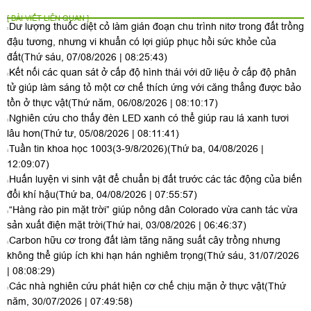
[ BÀI VIẾT LIÊN QUAN ]
Dư lượng thuốc diệt cỏ làm gián đoạn chu trình nitơ trong đất trồng
đậu tương, nhưng vi khuẩn có lợi giúp phục hồi sức khỏe của
đất
(Thứ sáu, 07/08/2026 | 08:25:43)
Kết nối các quan sát ở cấp độ hình thái với dữ liệu ở cấp độ phân
tử giúp làm sáng tỏ một cơ chế thích ứng với căng thẳng được bảo
tồn ở thực vật
(Thứ năm, 06/08/2026 | 08:10:17)
Nghiên cứu cho thấy đèn LED xanh có thể giúp rau lá xanh tươi
lâu hơn
(Thứ tư, 05/08/2026 | 08:11:41)
Tuần tin khoa học 1003(3-9/8/2026)
(Thứ ba, 04/08/2026 |
12:09:07)
Huấn luyện vi sinh vật để chuẩn bị đất trước các tác động của biến
đổi khí hậu
(Thứ ba, 04/08/2026 | 07:55:57)
“Hàng rào pin mặt trời” giúp nông dân Colorado vừa canh tác vừa
sản xuất điện mặt trời
(Thứ hai, 03/08/2026 | 06:46:37)
Carbon hữu cơ trong đất làm tăng năng suất cây trồng nhưng
không thể giúp ích khi hạn hán nghiêm trọng
(Thứ sáu, 31/07/2026
| 08:08:29)
Các nhà nghiên cứu phát hiện cơ chế chịu mặn ở thực vật
(Thứ
năm, 30/07/2026 | 07:49:58)