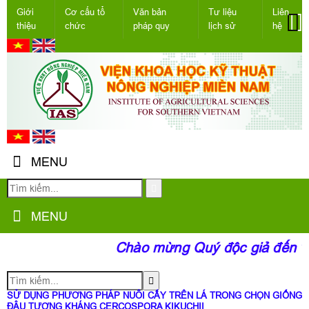
Giới
Cơ cấu tổ
Văn bản
Tư liệu
Liên
thiệu
chức
pháp quy
lịch sử
hệ
MENU
MENU
Chào mừng Quý độc giả đến với
SỬ DỤNG PHƯƠNG PHÁP NUÔI CẤY TRÊN LÁ TRONG CHỌN GIỐNG
ĐẬU TƯƠNG KHÁNG CERCOSPORA KIKUCHII