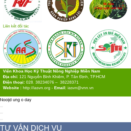
Liên kết đối tác
Viện Khoa Học Kỹ Thuật Nông Nghiệp Miền Nam
Địa chỉ:
121 Nguyễn Bỉnh Khiêm, P. Tân Định, TP.HCM
Điện thoại:
028. 38234076 – 38228371
Website :
http://iasvn.org
-
Email:
iasvn@vnn.vn
Nooijd ung o day
TƯ VẤN DỊCH VỤ