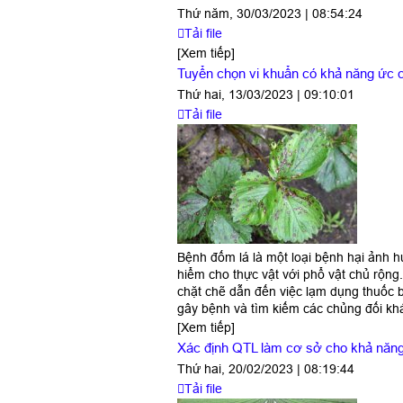
Thứ năm, 30/03/2023 | 08:54:24
Tải file
[Xem tiếp]
Tuyển chọn vi khuẩn có khả năng ức c
Thứ hai, 13/03/2023 | 09:10:01
Tải file
B
ệ
nh đ
ố
m lá là m
ộ
t lo
ạ
i b
ệ
nh h
ạ
i
ả
nh h
hi
ể
m cho th
ự
c v
ậ
t v
ớ
i ph
ổ
v
ậ
t ch
ủ
r
ộ
ng
ch
ặ
t ch
ẽ
d
ẫ
n
đ
ế
n vi
ệ
c l
ạ
m d
ụ
ng thu
ố
c 
gây b
ệ
nh và tìm ki
ế
m các ch
ủ
ng đ
ố
i k
[Xem tiếp]
Xác định QTL làm cơ sở cho khả năng
Thứ hai, 20/02/2023 | 08:19:44
Tải file