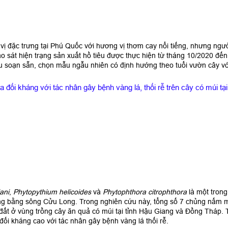
ia vị đặc trưng tại Phú Quốc với hương vị thơm cay nổi tiếng, nhưng ngư
o sát hiện trạng sản xuất hồ tiêu được thực hiện từ tháng 10/2020 đế
 soạn sẵn, chọn mẫu ngẫu nhiên có định hướng theo tuổi vườn cây với
 đối kháng với tác nhân gây bệnh vàng lá, thối rễ trên cây có múi t
ani
,
Phytopythium helicoides
và
Phytophthora citrophthora
là một tron
đồng bằng sông Cửu Long. Trong nghiên cứu này, tổng số 7 chủng nấm 
ất ở vùng trồng cây ăn quả có múi tại tỉnh Hậu Giang và Đồng Tháp. 
 đối kháng cao với tác nhân gây bệnh vàng lá thối rễ.