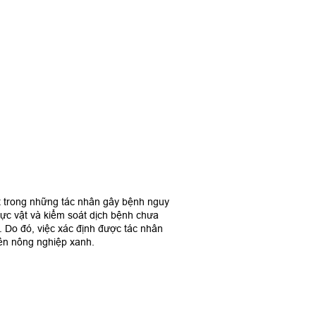
t trong nh
ữ
ng tác nhân gây b
ệ
nh nguy
ự
c v
ậ
t và ki
ể
m soát d
ị
ch b
ệ
nh chưa
i. Do đó,
vi
ệ
c xác đ
ị
nh đư
ợ
c tá
c nhân
ề
n nông nghi
ệ
p xanh.