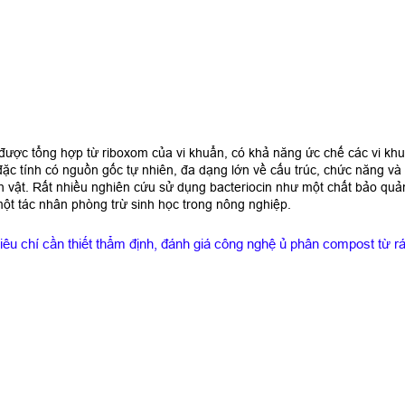
n được tổng hợp từ riboxom của vi khuẩn, có khả năng ức chế các vi kh
ặc tính có nguồn gốc tự nhiên, đa dạng lớn về cấu trúc, chức năng và 
inh vật. Rất nhiều nghiên cứu sử dụng bacteriocin như một chất bảo quả
t tác nhân phòng trừ sinh học trong nông nghiệp.
iêu chí cần thiết thẩm định, đánh giá công nghệ ủ phân compost từ rá