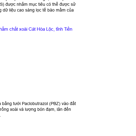
GBS) được nhắm mục tiêu có thể được sử
ng dữ liệu cao sàng lọc tế bào mầm của
hẩm chất xoài Cát Hòa Lộc, tỉnh Tiền
a bằng tưới Paclobutrazol (PBZ) vào đất
trồng xoài và lượng bón đạm, lân đến
.