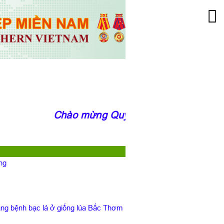
Chào mừng Quý độc giả đến với trang 
ng
g bệnh bạc lá ở giống lúa Bắc Thơm