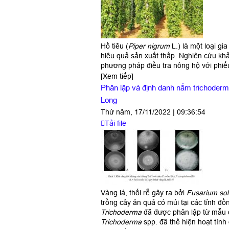
Hồ tiêu (
Piper nigrum
L.) là một loại g
hiệu quả sản xuất thấp. Nghiên cứu khả
phương pháp điều tra nông hộ với phiếu
[Xem tiếp]
Phân lập và định danh nấm trichoderma
Long
Thứ năm, 17/11/2022 | 09:36:54
Tải file
Vàng lá, thối rễ gây ra bởi
Fusarium sol
trồng cây ăn quả có múi tại các tỉnh 
Trichoderma
đã được phân lập từ mẫu đ
Trichoderma
spp. đã thể hiện hoạt tính