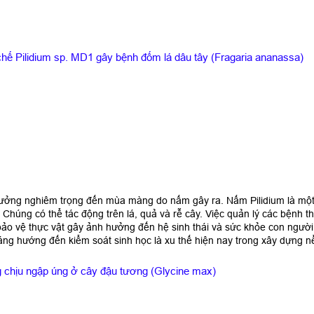
hế Pilidium sp. MD1 gây bệnh đốm lá dâu tây (Fragaria ananassa)
ư
ở
ng nghiêm tr
ọ
ng đ
ế
n mùa màng do n
ấ
m gây ra. N
ấ
m
Pilidium
là m
ộ
. Chúng có th
ể
tác đ
ộ
ng trên lá, qu
ả
và r
ễ
cây. Vi
ệ
c qu
ả
n lý các b
ệ
nh th
b
ả
o v
ệ
th
ự
c v
ậ
t gây
ả
nh hư
ở
ng đ
ế
n h
ệ
sinh thái và s
ứ
c kh
ỏ
e con ngư
ờ
háng hư
ớ
ng đ
ế
n ki
ể
m soát sinh h
ọ
c là
xu th
ế
hi
ệ
n nay trong xây d
ự
ng n
 chịu ngập úng ở cây đậu tương (Glycine max)