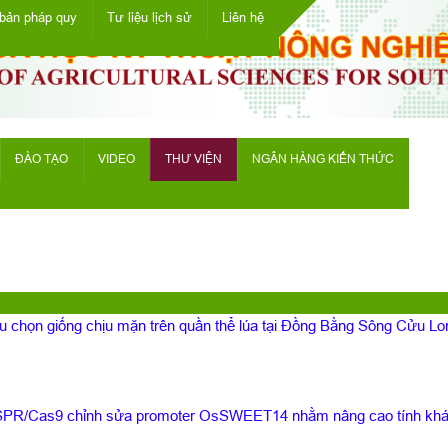
bản pháp quy
Tư liệu lịch sử
Liên hệ
ĐÀO TẠO
VIDEO
THƯ VIỆN
NGÂN HÀNG KIẾN THỨC
ứu chọn giống chịu mặn trên quần thể lúa tại Đồng Bằng Sông Cửu Lo
SPR/Cas9 chỉnh sửa promoter OsSWEET14 nhằm nâng cao tính khán