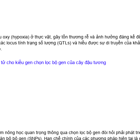
u oxy (hypoxia) ở thực vật, gây tổn thương rễ và ảnh hưởng đáng kể đế
các locus tính trạng số lượng (QTLs) và hiểu được sự di truyền của khả
.
 tử cho kiểu gen chọn lọc bộ gen của cây đậu tương
điểm nông học quan trọng thông qua chọn lọc bộ gen đòi hỏi phải phát 
oàn bộ bộ gen (SNPs). Hạn chế chính của các phương pháp hiện tại là 