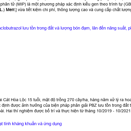
phân tử (MIP) là một phương pháp xác định kiểu gen theo trình tự (
L.
)
Merr.
] vừa tiết kiệm chi phí, thông lượng cao và cung cấp chất lượ
lobutrazol lưu tồn trong đất và lượng bón đạm, lân đến năng suất, p
i Cát Hòa Lộc 15 tuổi, mật độ trồng 270 cây/ha, hàng năm xử lý ra ho
c định được ảnh hưởng của biện pháp phân giải PBZ lưu tồn trong đất 
ài. Hai thí nghiệm được bố trí và thực hiện từ tháng 10/2019 - 10/2021
oạt tính kháng khuẩn và ứng dụng