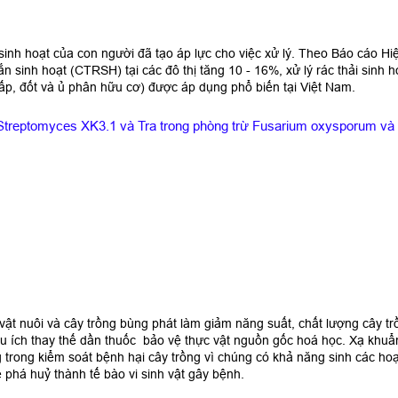
inh hoạt của con người đã tạo áp lực cho việc xử lý. Theo Báo cáo Hiệ
n sinh hoạt (CTRSH) tại các đô thị tăng 10 - 16%, xử lý rác thải sinh
lấp, đốt và ủ phân hữu cơ) được áp dụng phổ biến tại Việt Nam.
treptomyces XK3.1 và Tra trong phòng trừ Fusarium oxysporum và 
i vật nuôi và cây trồng bùng phát làm giảm năng suất, chất lượng cây t
ữu ích thay thế dần thuốc bảo vệ thực vật nguồn gốc hoá học. Xạ khuẩ
 trong kiểm soát bệnh hại cây trồng vì chúng có khả năng sinh các ho
 phá huỷ thành tế bào vi sinh vật gây bệnh.