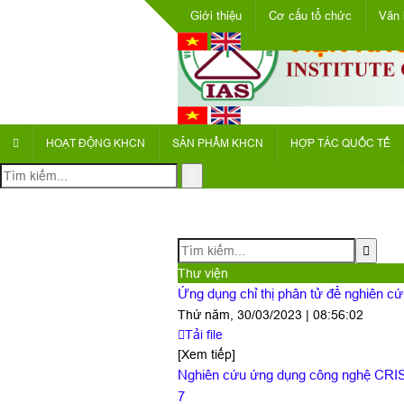
Giới thiệu
Cơ cấu tổ chức
Văn 
HOẠT ĐỘNG KHCN
SẢN PHẨM KHCN
HỢP TÁC QUỐC TẾ
Thư viện
Ứng dụng chỉ thị phân tử để nghiên c
Thứ năm, 30/03/2023 | 08:56:02
Tải file
[Xem tiếp]
Nghiên cứu ứng dụng công nghệ CRI
7