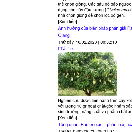
thể chọn giống. Các đầu dò đảo ngược 
dụng cho cây đậu tương [
Glycine max
(
nhà chọn giống để chọn lọc bộ gen.
[Xem tiếp]
Ảnh hưởng của biện pháp phân giải Pac
Giang
Thứ bảy, 18/02/2023 | 08:32:10
Tải file
Nghiên cứu được tiến hành trên cây xoà
với lượng 10 gr hoạt chất/gốc nhằm xá
sinh trưởng, năng suất và phẩm chất xo
[Xem tiếp]
Tổng quan: Bacteriocin – phân loại, h
Thứ tư, 08/02/2023 | 08:07:07