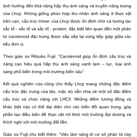
ảnh hưởng đến khả năng hấp thụ ánh sáng và truyền năng lượng
của Lhcp. Không giống phức hợp thu nhận ánh sáng ở thực vật
trên cạn, cấu trúc trimer của Lhcp được ổn định nhờ cả tương tác
sắc tố - sắc tố và sắc tố - protein, đặc biệt liên quan đến một phân
tử carotenoid đặc trưng được sắp xếp tại vùng tiếp giáp giữa các
tiểu đơn vị.
Theo giáo sư Ritsuko Fujii: “Carotenoid giúp ổn định cấu trúc và
nâng cao hiệu quả hấp thụ ánh sáng xanh lam – lục, loại ánh
sáng phổ biến trong môi trường biển sâu”.
Kết quả nghiên cứu cũng cho thấy Lhcp mang những đặc điểm
cấu trúc đặc trưng của tảo, mặc dù vẫn chia sẻ một số đặc điểm
cấu trúc và chức năng với LHCII. Những điểm tương đồng và
khác biệt này có thể đại diện cho các biến đổi quan trọng, góp
phần tạo điều kiện để thực vật rời khỏi môi trường đại dương và
thích nghi với môi trường đất liền.
Giáo sư Fujii cho biết thêm: “Việc làm sáng tỏ cơ sở phân tử này