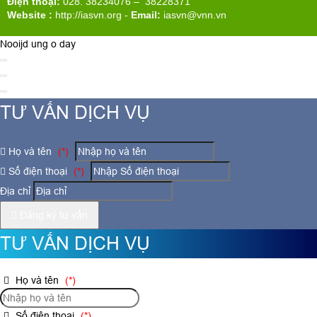
Điện thoại:
028. 38234076 – 38228371
Website :
http://iasvn.org
-
Email:
iasvn@vnn.vn
Nooijd ung o day
TƯ VẤN DỊCH VỤ
Họ và tên
(*)
Số điện thoại
(*)
Địa chỉ
Đăng ký tư vấn
TƯ VẤN DỊCH VỤ
Họ và tên
(*)
Số điện thoại
(*)