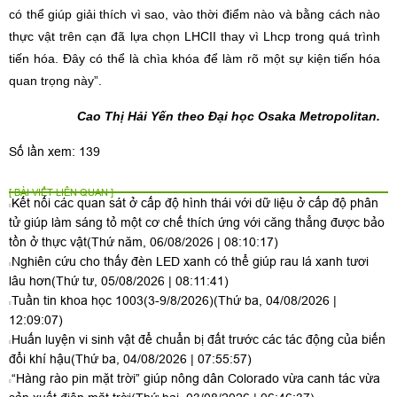
có thể giúp giải thích vì sao, vào thời điểm nào và bằng cách nào
thực vật trên cạn đã lựa chọn LHCII thay vì Lhcp trong quá trình
tiến hóa. Đây có thể là chìa khóa để làm rõ một sự kiện tiến hóa
quan trọng này”.
Cao Thị Hải Yến theo Đại học Osaka Metropolitan.
Số lần xem: 139
[ BÀI VIẾT LIÊN QUAN ]
Kết nối các quan sát ở cấp độ hình thái với dữ liệu ở cấp độ phân
tử giúp làm sáng tỏ một cơ chế thích ứng với căng thẳng được bảo
tồn ở thực vật
(Thứ năm, 06/08/2026 | 08:10:17)
Nghiên cứu cho thấy đèn LED xanh có thể giúp rau lá xanh tươi
lâu hơn
(Thứ tư, 05/08/2026 | 08:11:41)
Tuần tin khoa học 1003(3-9/8/2026)
(Thứ ba, 04/08/2026 |
12:09:07)
Huấn luyện vi sinh vật để chuẩn bị đất trước các tác động của biến
đổi khí hậu
(Thứ ba, 04/08/2026 | 07:55:57)
“Hàng rào pin mặt trời” giúp nông dân Colorado vừa canh tác vừa