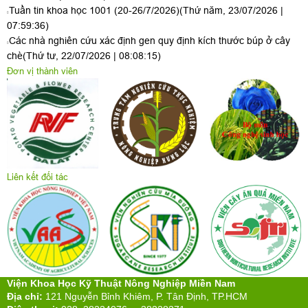
Tuần tin khoa học 1001 (20-26/7/2026)
(Thứ năm, 23/07/2026 |
07:59:36)
Các nhà nghiên cứu xác định gen quy định kích thước búp ở cây
chè
(Thứ tư, 22/07/2026 | 08:08:15)
Đơn vị thành viên
Liên kết đối tác
Viện Khoa Học Kỹ Thuật Nông Nghiệp Miền Nam
Địa chỉ:
121 Nguyễn Bỉnh Khiêm, P. Tân Định, TP.HCM