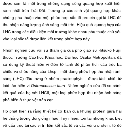
được xem là một trong những dạng sống quang hợp xuất hiện
sớm nhất trên Trái Đất. Tương tự các sinh vật quang hợp khác,
chúng phụ thuộc vào một phức hợp sắc tố protein gọi là LHC để
thu nhận năng lượng ánh sáng mặt trời. Hiệu quả quang hợp của
LHC trong các điều kiện môi trường khác nhau phụ thuộc chủ yếu
vào loại sắc tố được liên kết trong phức hợp này.
Nhóm nghiên cứu với sự tham gia của phó giáo sư Ritsuko Fujii,
thuộc Trường Cao học Khoa học, Đại học Osaka Metropolitan, đã
sử dụng kỹ thuật hiển vi điện tử lạnh để phân tích cấu trúc ba
chiều và chức năng của Lhcp - một dạng phức hợp thu nhận ánh
sáng (LHC) đặc trưng ở nhóm prasinophyte - được tách chiết từ
loài tảo hiển vi
Ostreococcus tauri
. Nhóm nghiên cứu đã so sánh
kết quả của họ với LHCII, một loại phức hợp thu nhận ánh sáng
phổ biến ở thực vật trên cạn.
Họ phát hiện ra rằng thiết kế cơ bản của khung protein giữa hai
hệ thống tương đối giống nhau. Tuy nhiên, tồn tại những khác biệt
về cấu trúc tại các vị trí liên kết sắc tố và các vòng protein, từ đó