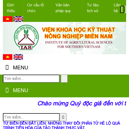
Giới
Cơ cấu tổ
Văn bản
Tư liệu
Liên
thiệu
chức
pháp quy
lịch sử
hệ
MENU
MENU
Chào mừng Quý độc giả đến với tra
TỪ BIỂN ĐẾN ĐẤT LIỀN: NHỮNG THAY ĐỔI PHÂN TỬ HÉ LỘ QUÁ
TRÌNH TIẾN HÓA CỦA TẢO THÀNH THỰC VẬT.