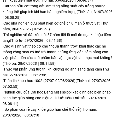
sản xuất điện mặt trời
(Thứ hai, 03/08/2026 | 06:46:37)
Carbon hữu cơ trong đất làm tăng năng suất cây trồng nhưng
không thể giúp ích khi hạn hán nghiêm trọng
(Thứ sáu, 31/07/2026
| 08:08:29)
Các nhà nghiên cứu phát hiện cơ chế chịu mặn ở thực vật
(Thứ
năm, 30/07/2026 | 07:49:58)
Thí nghiệm về đất kéo dài 37 năm tiết lộ mối đe dọa khí hậu tiềm
tàng
(Thứ tư, 29/07/2026 | 08:11:36)
Các vi sinh vật theo cơ chế "ngựa thành troy" khai thác các hệ
thống cộng sinh có thể trở thành những ứng viên tiềm năng cho
việc phát triển các chế phẩm bảo vệ thực vật sinh học mới không?
(Thứ ba, 28/07/2026 | 08:11:58)
Thực vật phản ứng tức thì khi cường độ ánh sáng tăng cao
(Thứ
hai, 27/07/2026 | 08:12:58)
Tuần tin khoa học 1002 (27/07-02/08/2026)
(Thứ hai, 27/07/2026 |
07:52:59)
Nghiên cứu của Đại học Bang Mississippi xác định các biện pháp
canh tác giúp nâng cao hiệu quả tưới tiêu
(Thứ sáu, 24/07/2026 |
08:08:11)
Bộ phận của rễ cây khỏe giúp hạn chế thối rễ
(Thứ năm,
23/07/2026 | 08:07:18)