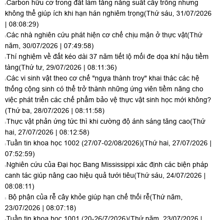
Carbon hữu cơ trong đất làm tăng năng suất cây trồng nhưng
không thể giúp ích khi hạn hán nghiêm trọng
(Thứ sáu, 31/07/2026
| 08:08:29)
Các nhà nghiên cứu phát hiện cơ chế chịu mặn ở thực vật
(Thứ
năm, 30/07/2026 | 07:49:58)
Thí nghiệm về đất kéo dài 37 năm tiết lộ mối đe dọa khí hậu tiềm
tàng
(Thứ tư, 29/07/2026 | 08:11:36)
Các vi sinh vật theo cơ chế "ngựa thành troy" khai thác các hệ
thống cộng sinh có thể trở thành những ứng viên tiềm năng cho
việc phát triển các chế phẩm bảo vệ thực vật sinh học mới không?
(Thứ ba, 28/07/2026 | 08:11:58)
Thực vật phản ứng tức thì khi cường độ ánh sáng tăng cao
(Thứ
hai, 27/07/2026 | 08:12:58)
Tuần tin khoa học 1002 (27/07-02/08/2026)
(Thứ hai, 27/07/2026 |
07:52:59)
Nghiên cứu của Đại học Bang Mississippi xác định các biện pháp
canh tác giúp nâng cao hiệu quả tưới tiêu
(Thứ sáu, 24/07/2026 |
08:08:11)
Bộ phận của rễ cây khỏe giúp hạn chế thối rễ
(Thứ năm,
23/07/2026 | 08:07:18)
Tuần tin khoa học 1001 (20-26/7/2026)
(Thứ năm, 23/07/2026 |