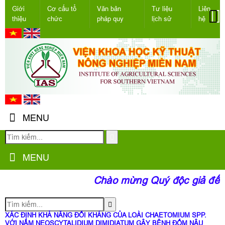
Giới
Cơ cấu tổ
Văn bản
Tư liệu
Liên
thiệu
chức
pháp quy
lịch sử
hệ
MENU
MENU
Chào mừng Quý độc giả đến v
XÁC ĐỊNH KHẢ NĂNG ĐỐI KHÁNG CỦA LOÀI CHAETOMIUM SPP.
VỚI NẤM NEOSCYTALIDIUM DIMIDIATUM GÂY BỆNH ĐỐM NÂU