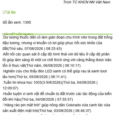
Trích TC KHCN NN Việt Nam
Tải file
Số lần xem: 1395
[ BÀI VIẾT LIÊN QUAN ]
Dư lượng thuốc diệt cỏ làm gián đoạn chu trình nitơ trong đất trồng
đậu tương, nhưng vi khuẩn có lợi giúp phục hồi sức khỏe của
đất
(Thứ sáu, 07/08/2026 | 08:25:43)
Kết nối các quan sát ở cấp độ hình thái với dữ liệu ở cấp độ phân
tử giúp làm sáng tỏ một cơ chế thích ứng với căng thẳng được bảo
tồn ở thực vật
(Thứ năm, 06/08/2026 | 08:10:17)
Nghiên cứu cho thấy đèn LED xanh có thể giúp rau lá xanh tươi
lâu hơn
(Thứ tư, 05/08/2026 | 08:11:41)
Tuần tin khoa học 1003(3-9/8/2026)
(Thứ ba, 04/08/2026 |
12:09:07)
Huấn luyện vi sinh vật để chuẩn bị đất trước các tác động của biến
đổi khí hậu
(Thứ ba, 04/08/2026 | 07:55:57)
“Hàng rào pin mặt trời” giúp nông dân Colorado vừa canh tác vừa
sản xuất điện mặt trời
(Thứ hai, 03/08/2026 | 06:46:37)