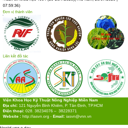
07:59:36)
Đơn vị thành viên
Liên kết đối tác
Viện Khoa Học Kỹ Thuật Nông Nghiệp Miền Nam
Địa chỉ:
121 Nguyễn Bỉnh Khiêm, P. Tân Định, TP.HCM
Điện thoại:
028. 38234076 – 38228371
Website :
http://iasvn.org
-
Email:
iasvn@vnn.vn