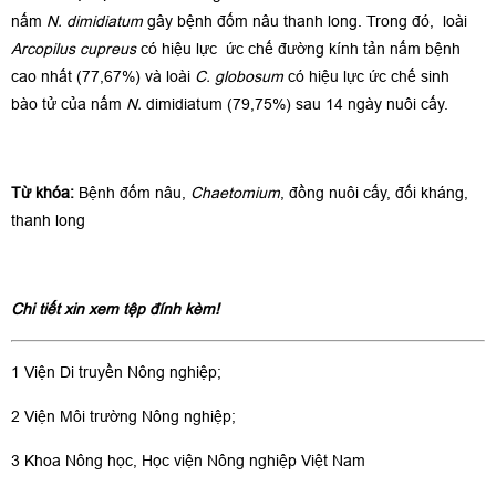
nấm
N. dimidiatum
gây bệnh đốm nâu thanh long. Trong đó, loài
Arcopilus cupreus
có hiệu lực ức chế đường kính tản nấm bệnh
cao nhất (77,67%) và loài
C. globosum
có hiệu lực ức chế sinh
bào tử của nấm
N.
dimidiatum (79,75%) sau 14 ngày nuôi cấy.
Từ khóa:
Bệnh đốm nâu,
Chaetomium
, đồng nuôi cấy, đối kháng,
thanh long
Chi tiết xin xem tệp đính kèm!
1 Viện Di truyền Nông nghiệp;
2 Viện Môi trường Nông nghiệp;
3 Khoa Nông học, Học viện Nông nghiệp Việt Nam