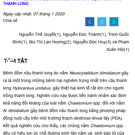
THANH LONG
Ngày cập nhật: 07 tháng 1 2020
Chia sẻ
Nguyễn Thế Quyết(1), Nguyễn Đức Thành(1), Trịnh Quốc
Bình(1), Bùi Thị Lan Hương(2), Nguyễn Đức Huy(3) và Phạm
Xuân Hội(1)
TÓM TẮT
Bệnh đốm nâu thanh long do nấm
Neoscytalidium dimidiatum
gây
ra là một trong những bệnh hại nghiêm trọng nhất trên cây thanh
long
Hylocereus undatus
, gây thiệt hại kinh tế rất lớn cho người
trồng thanh long. Nghiên cứu này được tiến hành nhằm xác định
khả năng đối kháng của loài nấm
Chaetomium
spp. đối với nấm
N.
dimidiatum gây bệnh đốm nâu thanh long bằng phương pháp
đồng nuôi cấy trên môi trường thạch-dextrose-khoai tây (PDA).
Kết quả nghiên cứu cho thấy, các chủng nấm
Chaetomium
spp.
đều có hiệu lực ức chế đường kính tản nấm và sinh bào tử của