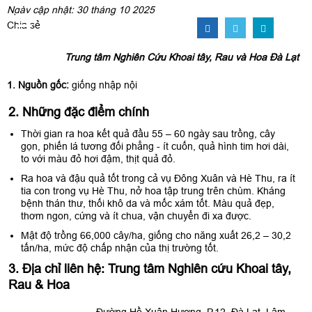
Ngày cập nhật: 30 tháng 10 2025
Chia sẻ
Trung tâm Nghiên Cứu Khoai tây, Rau và Hoa Đà Lạt
1. Nguồn gốc:
giống nhập nội
2. Những đặc điểm chính
Thời gian ra hoa kết quả đầu 55 – 60 ngày sau trồng, cây
gọn, phiến lá tương đối phẳng - ít cuốn, quả hình tim hơi dài,
to với màu đỏ hơi đậm, thịt quả đỏ.
Ra hoa và đậu quả tốt trong cả vụ Đông Xuân và Hè Thu, ra ít
tia con trong vụ Hè Thu, nở hoa tập trung trên chùm. Kháng
bệnh thán thư, thối khô da và mốc xám tốt. Màu quả đẹp,
thơm ngon, cứng và ít chua, vận chuyển đi xa được.
Mật độ trồng 66,000 cây/ha, giống cho năng xuất 26,2 – 30,2
tấn/ha, mức độ chấp nhận của thị trường tốt.
3. Địa chỉ liên hệ: Trung tâm Nghiên cứu Khoai tây,
Rau & Hoa