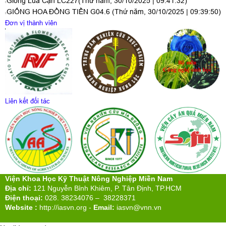
Giống Lúa Cạn LC227
(Thứ năm, 30/10/2025 | 09:41:32)
GIỐNG HOA ĐỒNG TIỀN G04.6
(Thứ năm, 30/10/2025 | 09:39:50)
Đơn vị thành viên
Liên kết đối tác
Viện Khoa Học Kỹ Thuật Nông Nghiệp Miền Nam
Địa chỉ:
121 Nguyễn Bỉnh Khiêm, P. Tân Định, TP.HCM
Điện thoại:
028. 38234076 – 38228371
Website :
http://iasvn.org
-
Email:
iasvn@vnn.vn