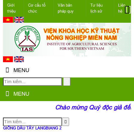
Giới
Cơ cấu tổ
Văn bản
Tư liệu
Liên
thiệu
chức
pháp quy
lịch sử
hệ
MENU
MENU
Chào mừng Quý độc giả đến v
GIỐNG DÂU TÂY LANGBIANG 2