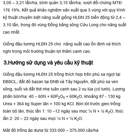
3,05 – 3,21 tấn/ha, bình quân 3,15 tấn/ha, vượt đối chứng MTĐ
176 19%. Kết quả khảo nghiệm sản xuất qua 3 vùng với quy trình
kỹ thuật chuyên biệt năng suất giống HLĐN 25 biến động từ 2,4 –
3,10 tấn, trong đó vùng Đồng bằng sông Cửu Long cho năng suất
cao nhất.
Giống đậu tương HLĐN 25 cho năng suất cao ổn định và thích
nghi trong môi trường thuận lợi thâm canh cao.
3.Hướng sử dụng và yêu cầu kỹ thuật
Giống đậu tương HLĐN 25 trồng thích hợp trên phù sa ngọt tại
ĐBSCL, đất đỏ bazan tại ĐNB và Tây Nguyên, đất phù sa ven
sông, suối và đất thịt nhẹ luân canh sau 2 vụ lúa (có tưới). Lượng
phân bón/ha: 40 – 60N + 60P
O
+ 60K
O, khoảng 87 - 130 kg
2
5
2
Urea + 364 kg Super lân + 100 kg KCl. Bón lót trước gieo trồng:
toàn bộ lân, thúc lần 1: 10 –12 ngày sau mọc ½ N + ½ K
O, thúc
2
lần 2: 20 – 22 ngày sau mọc ½ N + ½ K
O.
2
Mật độ trồng áp dụng từ 333.000 – 375.000 cây/ha