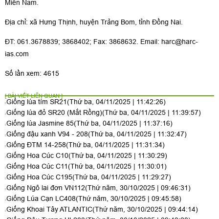
Miền Nam.
Địa chỉ: xã Hưng Thịnh, huyện Trảng Bom, tỉnh Đồng Nai.
ĐT: 061.3678839; 3868402; Fax: 3868632. Email:
harc@harc-
ias.com
Số lần xem: 4615
[ BÀI VIẾT LIÊN QUAN ]
Giống lúa tím SR21
(Thứ ba, 04/11/2025 | 11:42:26)
Giống lúa đỏ SR20 (Mắt Rồng)
(Thứ ba, 04/11/2025 | 11:39:57)
Giống lúa Jasmine 85
(Thứ ba, 04/11/2025 | 11:37:16)
Giống đậu xanh V94 - 208
(Thứ ba, 04/11/2025 | 11:32:47)
Giống ĐTM 14-258
(Thứ ba, 04/11/2025 | 11:31:34)
Giống Hoa Cúc C10
(Thứ ba, 04/11/2025 | 11:30:29)
Giống Hoa Cúc C11
(Thứ ba, 04/11/2025 | 11:30:01)
Giống Hoa Cúc C195
(Thứ ba, 04/11/2025 | 11:29:27)
Giống Ngô lai đơn VN112
(Thứ năm, 30/10/2025 | 09:46:31)
Giống Lúa Cạn LC408
(Thứ năm, 30/10/2025 | 09:45:58)
Giống Khoai Tây ATLANTIC
(Thứ năm, 30/10/2025 | 09:44:14)