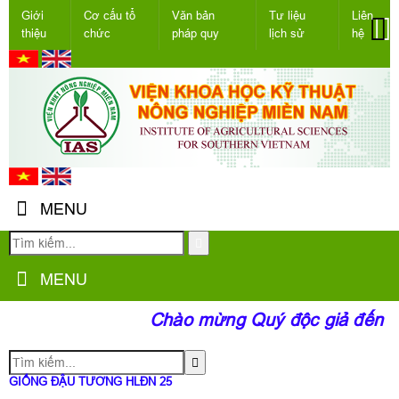
Giới
Cơ cấu tổ
Văn bản
Tư liệu
Liên
thiệu
chức
pháp quy
lịch sử
hệ
MENU
MENU
Chào mừng Quý độc giả đến với
GIỐNG ĐẬU TƯƠNG HLĐN 25