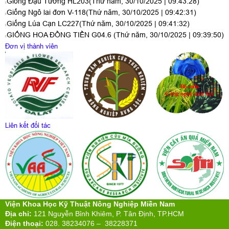
Giống Đậu Tương HL203
(Thứ năm, 30/10/2025 | 09:43:28)
Giống Ngô lai đơn V-118
(Thứ năm, 30/10/2025 | 09:42:31)
Giống Lúa Cạn LC227
(Thứ năm, 30/10/2025 | 09:41:32)
GIỐNG HOA ĐỒNG TIỀN G04.6
(Thứ năm, 30/10/2025 | 09:39:50)
Đơn vị thành viên
Liên kết đối tác
Viện Khoa Học Kỹ Thuật Nông Nghiệp Miền Nam
Địa chỉ:
121 Nguyễn Bỉnh Khiêm, P. Tân Định, TP.HCM
Điện thoại:
028. 38234076 – 38228371