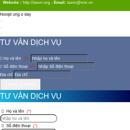
Website :
http://iasvn.org
-
Email:
iasvn@vnn.vn
Nooijd ung o day
TƯ VẤN DỊCH VỤ
Họ và tên
(*)
Số điện thoại
(*)
Địa chỉ
Đăng ký tư vấn
TƯ VẤN DỊCH VỤ
Họ và tên
(*)
Số điện thoại
(*)