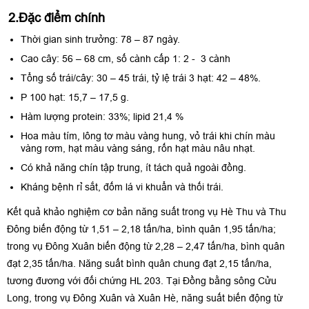
2.Đặc điểm chính
Thời gian sinh trưởng: 78 – 87 ngày.
Cao cây: 56 – 68 cm, số cành cấp 1: 2 - 3 cành
Tổng số trái/cây: 30 – 45 trái, tỷ lệ trái 3 hạt: 42 – 48%.
P 100 hạt: 15,7 – 17,5 g.
Hàm lượng protein: 33%; lipid 21,4 %
Hoa màu tím, lông tơ màu vàng hung, vỏ trái khi chín màu
vàng rơm, hạt màu vàng sáng, rốn hạt màu nâu nhạt.
Có khả năng chín tập trung, ít tách quả ngoài đồng.
Kháng bệnh rỉ sắt, đốm lá vi khuẩn và thối trái.
Kết quả khảo nghiệm cơ bản năng suất trong vụ Hè Thu và Thu
Đông biến động từ 1,51 – 2,18 tấn/ha, bình quân 1,95 tấn/ha;
trong vụ Đông Xuân biến động từ 2,28 – 2,47 tấn/ha, bình quân
đạt 2,35 tấn/ha. Năng suất bình quân chung đạt 2,15 tấn/ha,
tương đương với đối chứng HL 203. Tại Đồng bằng sông Cửu
Long, trong vụ Đông Xuân và Xuân Hè, năng suất biến động từ