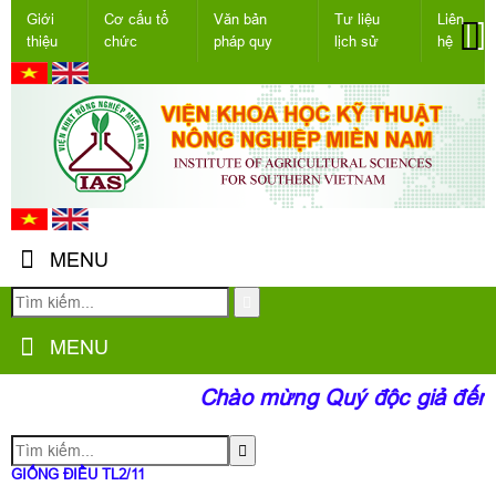
Giới
Cơ cấu tổ
Văn bản
Tư liệu
Liên
thiệu
chức
pháp quy
lịch sử
hệ
MENU
MENU
Chào mừng Quý độc giả đến v
GIỐNG ĐIỀU TL2/11