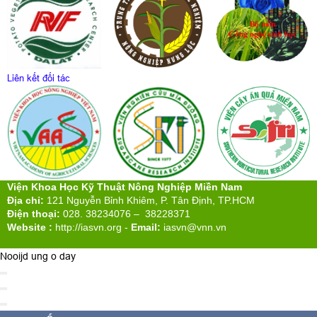
Liên kết đối tác
Viện Khoa Học Kỹ Thuật Nông Nghiệp Miền Nam
Địa chỉ:
121 Nguyễn Bỉnh Khiêm, P. Tân Định, TP.HCM
Điện thoại:
028. 38234076 – 38228371
Website :
http://iasvn.org
-
Email:
iasvn@vnn.vn
Nooijd ung o day