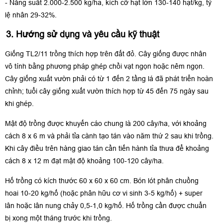
- Năng suất 2.000-2.500 kg/ha, kích cỡ hạt lớn 130-140 hạt/kg, tỷ
lệ nhân 29-32%.
3. Hướng sử dụng và yêu cầu kỹ thuật
Giống TL2/11 trồng thích hợp trên đất đỏ. Cây giống được nhân
vô tính bằng phương pháp ghép chồi vạt ngọn hoặc nêm ngọn.
Cây giống xuất vườn phải có từ 1 đến 2 tầng lá đã phát triển hoàn
chỉnh; tuổi cây giống xuất vườn thích hợp từ 45 đến 75 ngày sau
khi ghép.
Mật độ trồng được khuyến cáo chung là 200 cây/ha, với khoảng
cách 8 x 6 m và phải tỉa cành tạo tán vào năm thứ 2 sau khi trồng.
Khi cây điều trên hàng giao tán cần tiến hành tỉa thưa để khoảng
cách 8 x 12 m đạt mật độ khoảng 100-120 cây/ha.
Hố trồng có kích thước 60 x 60 x 60 cm. Bón lót phân chuồng
hoai 10-20 kg/hố (hoặc phân hữu cơ vi sinh 3-5 kg/hố) + super
lân hoặc lân nung chảy 0,5-1,0 kg/hố. Hố trồng cần được chuẩn
bị xong một tháng trước khi trồng.