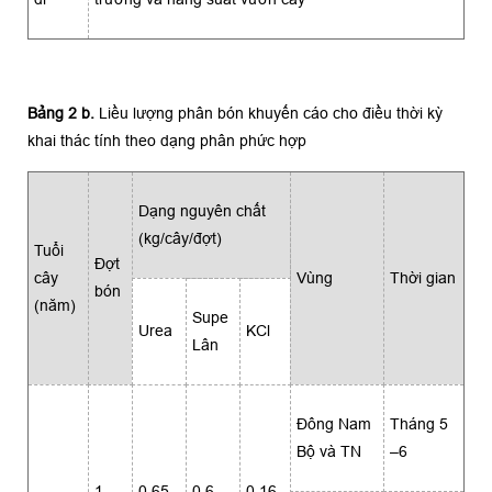
Bảng 2 b.
Liều lượng phân bón khuyến cáo cho điều thời kỳ
khai thác tính theo dạng phân phức hợp
Dạng nguyên chất
(kg/cây/đợt)
Tuổi
Ðợt
cây
Vùng
Thời gian
bón
(năm)
Supe
Urea
KCl
Lân
Ðông Nam
Tháng 5
Bộ và TN
–6
1
0,65
0,6
0,16