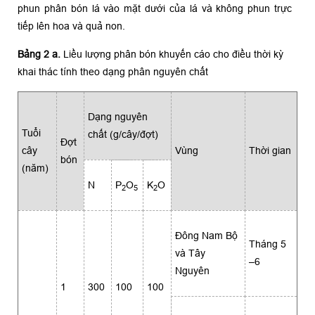
phun phân bón lá vào mặt dưới của lá và không phun trực
tiếp lên hoa và quả non.
Bảng 2 a.
Liều lượng phân bón khuyến cáo cho điều thời kỳ
khai thác tính theo dạng phân nguyên chất
Dạng nguyên
Tuổi
chất (g/cây/đợt)
Ðợt
cây
Vùng
Thời gian
bón
(năm)
N
P
O
K
O
2
5
2
Ðông Nam Bộ
Tháng 5
và Tây
–6
Nguyên
1
300
100
100