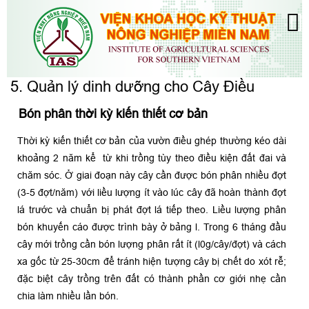
5. Quản lý dinh dưỡng cho Cây Điều
Bón phân thời kỳ kiến thiết cơ bản
Thời kỳ kiến thiết cơ bản của vườn điều ghép thường kéo dài
khoảng 2 năm kể từ khi trồng tùy theo điều kiện đất đai và
chăm sóc. Ở giai đoạn này cây cần được bón phân nhiều đợt
(3-5 đợt/năm) với liều lượng ít vào lúc cây đã hoàn thành đợt
lá trước và chuẩn bị phát đợt lá tiếp theo. Liều lượng phân
bón khuyến cáo được trình bày ở bảng l. Trong 6 tháng đầu
cây mới trồng cần bón lượng phân rất ít (l0g/cây/đợt) và cách
xa gốc từ 25-30cm để tránh hiện tượng cây bị chết do xót rễ;
đặc biệt cây trồng trên đất có thành phần cơ giới nhẹ cần
chia làm nhiều lần bón.