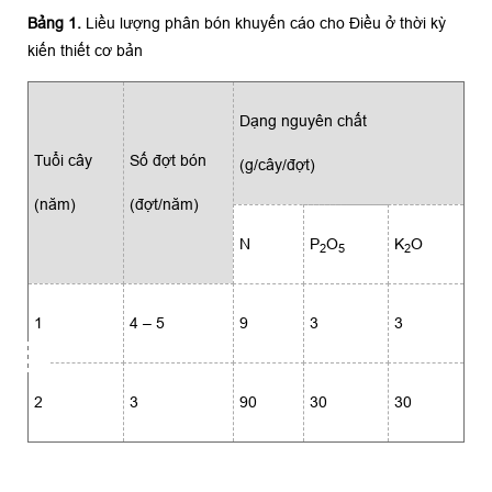
Bảng 1.
Liều lượng phân bón khuyến cáo cho Ðiều ở thời kỳ
kiến thiết cơ bản
Dạng nguyên chất
Tuổi cây
Số đợt bón
(g/cây/đợt)
(năm)
(đợt/năm)
N
P
O
K
O
2
5
2
1
4 – 5
9
3
3
2
3
90
30
30