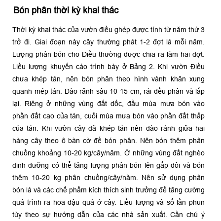
Bón phân thời kỳ khai thác
Thời kỳ khai thác của vườn điều ghép đựợc tính từ năm thứ 3
trở đi. Giai đoạn này cây thường phát 1-2 đợt lá mỗi năm.
Lượng phân bón cho Ðiều thường được chia ra làm hai đợt.
Liều lượng khuyến cáo trình bày ở Bảng 2. Khi vườn Ðiều
chưa khép tán, nên bón phân theo hình vành khăn xung
quanh mép tán. Ðào rãnh sâu 10-15 cm, rải đều phân và lấp
lại. Riêng ở những vùng đất dốc, đầu mùa mưa bón vào
phần đất cao của tán, cuối mùa mưa bón vào phần đất thấp
của tán. Khi vườn cây đã khép tán nên đào rảnh giữa hai
hàng cây theo ô bàn cờ để bón phân. Nên bón thêm phân
chuồng khoảng 10-20 kg/cây/năm. Ở những vùng đất nghèo
dinh dưỡng có thể tăng lượng phân bón lên gấp đôi và bón
thêm 10-20 kg phân chuồng/cây/năm. Nên sử dụng phân
bón lá và các chế phẩm kích thích sinh trưởng để tăng cường
quá trình ra hoa đậu quả ở cây. Liều lượng và số lần phun
tùy theo sự hướng dẫn của các nhà sản xuất. Cần chú ý