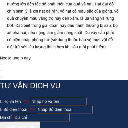
hưởng lớn đến tốc độ phát triển của quả và hạt. Hạt đạt độ
chín sinh lý là khi hạt đã rắn, vỏ hạt có màu sắc của giống, vỏ
quả chuyển màu vàng tro hay đen xám, lá úa vàng và rụng
bớt. Đặc biệt trong giai đoạn này đậu nành thường bị sâu, bọ
xít phá hại, nếu nặng làm giảm năng suất. Do vậy cần phải
có biện pháp phòng trừ (sử dụng thuốc bảo vệ thực vật để
diệt trừ với liều lượng thích hợp khi sâu mới phát triển).
Nooijd ung o day
TƯ VẤN DỊCH VỤ
Họ và tên
(*)
Số điện thoại
(*)
Địa chỉ
Đăng ký tư vấn