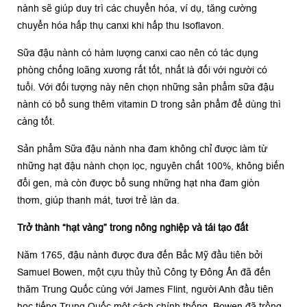
nành sẽ giúp duy trì các chuyển hóa, ví dụ, tăng cường
chuyển hóa hấp thụ canxi khi hấp thu Isoflavon.
Sữa đậu nành có hàm lượng canxi cao nên có tác dụng
phòng chống loãng xương rất tốt, nhất là đối với người có
tuổi. Với đối tượng này nên chọn những sản phẩm sữa đậu
nành có bổ sung thêm vitamin D trong sản phẩm để dùng thì
càng tốt.
Sản phẩm Sữa đậu nành nha đam không chỉ được làm từ
những hạt đậu nành chọn lọc, nguyên chất 100%, không biến
đổi gen, mà còn được bổ sung những hạt nha đam giòn
thơm, giúp thanh mát, tươi trẻ làn da.
Trở thành “hạt vàng” trong nông nghiệp và tái tạo đất
Năm 1765, đậu nành được đưa đến Bắc Mỹ đầu tiên bởi
Samuel Bowen, một cựu thủy thủ Công ty Đông Ấn đã đến
thăm Trung Quốc cùng với James Flint, người Anh đầu tiên
học tiếng Trung Quốc một cách chính thống. Bowen đã trồng