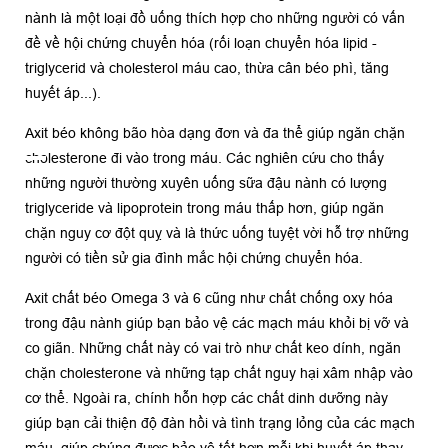
nành là một loại đồ uống thích hợp cho những người có vấn
đề về hội chứng chuyển hóa (rối loạn chuyển hóa lipid -
triglycerid và cholesterol máu cao, thừa cân béo phì, tăng
huyết áp...).
Axit béo không bão hòa dạng đơn và đa thể giúp ngăn chặn
cholesterone đi vào trong máu. Các nghiên cứu cho thấy
những người thường xuyên uống sữa đậu nành có lượng
triglyceride và lipoprotein trong máu thấp hơn, giúp ngăn
chặn nguy cơ đột quỵ và là thức uống tuyệt vời hỗ trợ những
người có tiền sử gia đình mắc hội chứng chuyển hóa.
Axit chất béo Omega 3 và 6 cũng như chất chống oxy hóa
trong đậu nành giúp bạn bảo vệ các mạch máu khỏi bị vỡ và
co giãn. Những chất này có vai trò như chất keo dính, ngăn
chặn cholesterone và những tạp chất nguy hại xâm nhập vào
cơ thể. Ngoài ra, chính hỗn hợp các chất dinh dưỡng này
giúp bạn cải thiện độ đàn hồi và tình trạng lỏng của các mạch