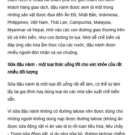
khách hàng giao dịch, đậu nành được xem là một trong
những sản vật được đưa đến Ấn Độ, Nhật Bản, Indonesia,
Philippines, Việt Nam, Thái Lan, Campuchia, Malaysia,
Myanmar và Nepal, nhờ vào các con đường giao thương trên
bộ và trên biển, như con đường tơ lụa. Nhờ dễ chế biến và
đáp ứng văn hóa ẩm thực của các nước, đậu nành được
nhiều người đón nhận và ưa chuộng.
Sữa đậu nành - một loại thức uống tốt cho sức khỏe của rất
nhiều đối tượng
Sữa đậu nành là một loại đồ uống rất dễ làm, có thể tự làm
lấy tại gia đình hay dùng loại do các nhà sản xuất chế biến
sẵn.
Vì sữa đậu nành không có đường latose nên được dùng cho
những người không dung nạp được đường latose (không ăn
được sữa động vật vì ăn vào là bị rối loạn tiêu hóa, tiêu chảy
- Trong sữa động vật, ví dụ như sữa bò, đường lactose chiếm