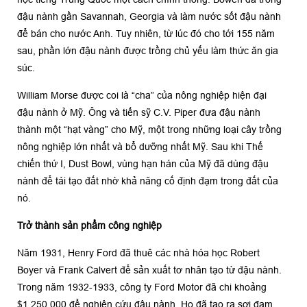
đậu nành gần Savannah, Georgia và làm nước sốt đậu nành
để bán cho nước Anh. Tuy nhiên, từ lúc đó cho tới 155 năm
sau, phần lớn đậu nành được trồng chủ yếu làm thức ăn gia
súc.
William Morse được coi là “cha” của nông nghiệp hiện đại
đậu nành ở Mỹ. Ông và tiến sỹ C.V. Piper đưa đậu nành
thành một “hạt vàng” cho Mỹ, một trong những loại cây trồng
nông nghiệp lớn nhất và bổ dưỡng nhất Mỹ. Sau khi Thế
chiến thứ I, Dust Bowl, vùng hạn hán của Mỹ đã dùng đậu
nành để tái tạo đất nhờ khả năng cố định đạm trong đất của
nó.
Trở thành sản phẩm công nghiệp
Năm 1931, Henry Ford đã thuê các nhà hóa học Robert
Boyer và Frank Calvert để sản xuất tơ nhân tạo từ đậu nành.
Trong năm 1932-1933, công ty Ford Motor đã chi khoảng
$1.250.000 để nghiên cứu đậu nành. Họ đã tạo ra sợi đạm