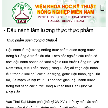
- Đậu nành làm lương thực thực phẩm
Thực phẩm quan trọng ở Châu Á
Đậu nành là một trong những thực phẩm quan trọng được
trồng ở Đông Á từ rất lâu đời. Theo các nghiên cứu khảo cổ
học, đậu nành hoang dã xuất hiện 5.000 trước Công Nguyên.
Năm 2853, Vua Thần Nông (Trung Quốc) đã chọn đậu nành
là 1 trong 5 loại ngũ cốc quan trọng, gồm: Đậu nành, gạo, lúa
mì, lúa mạch và hạt kê [1]. Theo thời gian, đậu nành được
trồng trọt sang các nước Đông Á khác như Hàn Quốc và
Nhật Bản.
Vào Thời Đại Khám phá (thế kỷ XV-XVI), thời kỳ mà các nhà
thám hiểm ở Châu Âu khám phá thế giới nhằm tìm kiếm