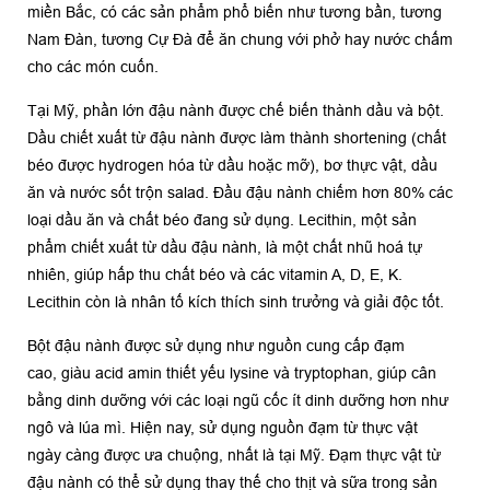
miền Bắc, có các sản phẩm phổ biến như tương bần, tương
Nam Đàn, tương Cự Đà để ăn chung với phở hay nước chấm
cho các món cuốn.
Tại Mỹ, phần lớn đậu nành được chế biến thành dầu và bột.
Dầu chiết xuất từ đậu nành được làm thành shortening (chất
béo được hydrogen hóa từ dầu hoặc mỡ), bơ thực vật, dầu
ăn và nước sốt trộn salad. Đầu đậu nành chiếm hơn 80% các
loại dầu ăn và chất béo đang sử dụng. Lecithin, một sản
phẩm chiết xuất từ dầu đậu nành, là một chất nhũ hoá tự
nhiên, giúp hấp thu chất béo và các vitamin A, D, E, K.
Lecithin còn là nhân tố kích thích sinh trưởng và giải độc tốt.
Bột đậu nành được sử dụng như nguồn cung cấp đạm
cao, giàu acid amin thiết yếu lysine và tryptophan, giúp cân
bằng dinh dưỡng với các loại ngũ cốc ít dinh dưỡng hơn như
ngô và lúa mì. Hiện nay, sử dụng nguồn đạm từ thực vật
ngày càng được ưa chuộng, nhất là tại Mỹ. Đạm thực vật từ
đậu nành có thể sử dụng thay thế cho thịt và sữa trong sản