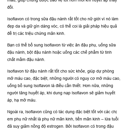
máu, giúp chúng được bảo vệ tốt hơn mỗi khi huyết áp thay
đổi.
Isoflavon có trong sữa đậu nành rất tốt cho nữ giới vì nó làm
đẹp da và giữ gìn dáng vóc, có thể coi là giải pháp hiệu quả
để trị các triệu chứng mãn kinh.
Bạn có thể bổ sung Isoflavon từ việc ăn đậu phụ, uống sữa
đậu nành, bột đậu nành hoặc uống các chế phẩm từ tinh
chất mầm đậu nành.
Isoflavon từ đậu nành rất tốt cho sức khỏe, giúp dự phòng
mỡ máu cao, đặc biệt, những người có nguy cơ mỡ máu cao,
uống bổ sung Isoflavon là điều cần thiết. Hơn nữa, những
người tăng huyết áp, khi dung nạp Isoflavon sẽ giảm huyết
áp, hạ mỡ máu.
Ngoài ra, Isoflavon cũng có tác dụng đặc biệt tốt với các chị
em phụ nữ nhất là phụ nữ mãn kinh, tiền mãn kinh – lứa tuổi
đã suy giảm nồng độ estrogen. Bởi Isoflavon có trong đậu