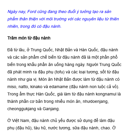
Ngày nay, Ford cũng đang theo đuổi ý tưởng tạo ra sản
phẩm thân thiện với môi trường với các nguyên liệu từ thiên
nhiên, trong đó có đậu nành.
Trăm món từ đậu nành
Đã từ lâu, ở Trung Quốc, Nhật Bản và Hàn Quốc, đậu nành
và các sản phẩm chế biến từ đậu nành đã là một phần phổ
biến trong khẩu phần ăn uống hàng ngày. Người Trung Quốc
đã phát minh ra đậu phụ (tofu) và các loại tương, sốt từ đậu
nành như gia vị. Món ăn Nhật Bản được làm từ đậu nành có
miso, natto, kinako và edamame (đậu nành non luộc cả vỏ).
Trong ẩm thực Hàn Quốc, giá làm từ đậu nành kongnamul là
thành phần cơ bản trong nhiều món ăn, nhưdoenjang,
cheonggukjang và Ganjang.
Ở Việt Nam, đậu nành chủ yếu được sử dụng để làm đậu
phụ (đậu hũ), tàu hũ, nước tương, sữa đậu nành, chao. Ở