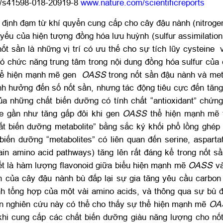
8/s41598-018-20919-8
www.nature.com/scientificreports
ố định đạm từ khí quyển cung cấp cho cây đậu nành (nitrogen
yếu của hiện tượng đồng hóa lưu huỳnh (sulfur assimilation
t sần là những vị trí có ưu thế cho sự tích lũy cysteine 
có chức năng trung tâm trong nội dung đồng hóa sulfur của
thể hiện mạnh mẽ gen
OASS
trong nốt sần đậu nành và me
h hưởng đến số nốt sần, nhưng tác động tiêu cực đến tăng
a những chất biến dưỡng có tính chất “antioxidant” chứn
ne gần như tăng gấp đôi khi gen
OASS
thể hiện mạnh mẽ t
hất biến dưỡng metabolite” bằng sắc ký khối phổ lồng ghép
iến dưỡng “metabolites” có liên quan đến serine, aspartat
in amino acid pathways) tăng lên rất đáng kể trong nốt sầ
ết là hàm lượng flavonoid giữa biểu hiện mạnh mẽ
OASS
và
n của cây đậu nành bù đấp lại sự gia tăng yêu cầu carbon 
h tổng hợp của một vài amino acids, và thông qua sự bù đ
ện nghiên cứu này có thể cho thấy sự thể hiện mạnh mẽ
OA
khi cung cấp các chất biến dưỡng giàu năng lượng cho nốt