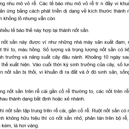
ng nhu mô vỏ rễ. Các tế bào nhu mô vỏ rễ tr n đầy vi khu
ản ứng bằng cách phát triển dị dạng về kích thước thành 
n khổng lồ nhưng vẫn còn
hiều tế bào thế này hợp lại thành nốt sần.
nốt sần này được ví như những nhà máy sản xuất đạm, 
ốt thì to, màu hồng. Số lượng và trọng lượng nốt sần có li
nh trưởng và năng suất cây đậu nành. Khoảng 10 ngày sau 
 thể xuất hiện. Vào cuối thời kỳ sinh trưởng của cây, số l
 nốt sần bị thối, vi khuẩn đi ra đất và ở đó sinh sản, sống
g nốt sần trên rễ cái gần cổ rễ thường to, các nốt trên rễ
nhau thành dạng bất định hoặc xẻ nhánh.
hì nốt sần tập trung trên rễ cái, gần cổ rễ. Ruột nốt sần có
nh không hữu hiệu thì có nốt sần nhỏ, phân tán trên bộ rễ
 kém, lá hơi vàng.