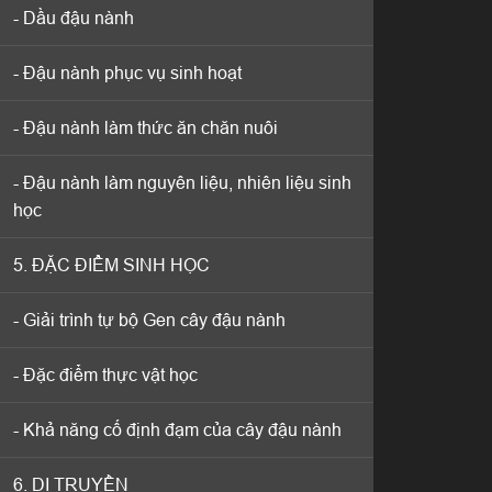
- Dầu đậu nành
- Dầu đậu nành
- Đậu nành phục vụ sinh hoạt
- Đậu nành phục vụ sinh hoạt
- Đậu nành làm thức ăn chăn nuôi
- Đậu nành làm thức ăn chăn nuôi
- Đậu nành làm nguyên liệu, nhiên liệu sinh
- Đậu nành làm nguyên liệu, nhiên liệu sinh
học
học
5. ĐẶC ĐIỂM SINH HỌC
5. ĐẶC ĐIỂM SINH HỌC
- Giải trình tự bộ Gen cây đậu nành
- Giải trình tự bộ Gen cây đậu nành
- Đặc điểm thực vật học
- Đặc điểm thực vật học
- Khả năng cố định đạm của cây đậu nành
- Khả năng cố định đạm của cây đậu nành
6. DI TRUYỀN
6. DI TRUYỀN