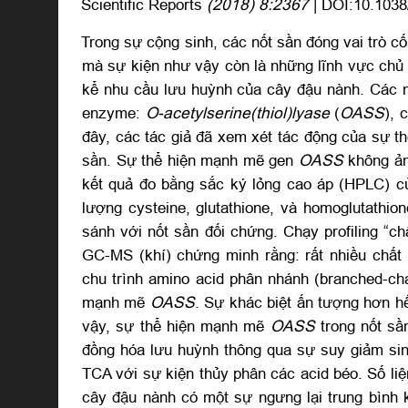
Scientific Reports
(2018) 8:2367
| DOI:10.103
Trong sự cộng sinh, các nốt sần đóng vai trò c
mà sự kiện như vậy còn là những lĩnh vực chủ 
kể nhu cầu lưu huỳnh của cây đậu nành. Các nố
enzyme:
O-acetylserine(thiol)lyase
(
OASS
), 
đây, các tác giả đã xem xét tác động của sự 
sần. Sự thể hiện mạnh mẽ gen
OASS
không ản
kết quả đo bằng sắc ký lỏng cao áp (HPLC) củ
lượng cysteine, glutathione, và homoglutathio
sánh với nốt sần đối chứng. Chạy profiling “c
GC-MS (khí) chứng minh rằng: rất nhiều chất b
chu trình amino acid phân nhánh (branched-cha
mạnh mẽ
OASS
. Sự khác biệt ấn tượng hơn h
vậy, sự thể hiện mạnh mẽ
OASS
trong nốt sầ
đồng hóa lưu huỳnh thông qua sự suy giảm sin
TCA với sự kiện thủy phân các acid béo. Số li
cây đậu nành có một sự ngưng lại trung bình 