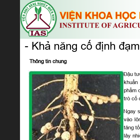
- Khả năng cố định đạm
Thông tin chung
Đậu tư
khuẩn 
phẩm q
trò cố
Ngay s
vào lô
tăng t
lây nh