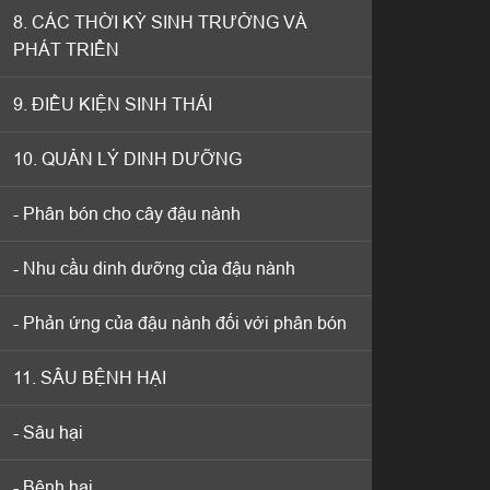
8. CÁC THỜI KỲ SINH TRƯỞNG VÀ
8. CÁC THỜI KỲ SINH TRƯỞNG VÀ
PHÁT TRIỂN
PHÁT TRIỂN
9. ĐIỀU KIỆN SINH THÁI
9. ĐIỀU KIỆN SINH THÁI
10. QUẢN LÝ DINH DƯỠNG
10. QUẢN LÝ DINH DƯỠNG
- Phân bón cho cây đậu nành
- Phân bón cho cây đậu nành
- Nhu cầu dinh dưỡng của đậu nành
- Nhu cầu dinh dưỡng của đậu nành
- Phản ứng của đậu nành đối với phân bón
- Phản ứng của đậu nành đối với phân bón
11. SÂU BỆNH HẠI
11. SÂU BỆNH HẠI
- Sâu hại
- Sâu hại
- Bệnh hại
- Bệnh hại