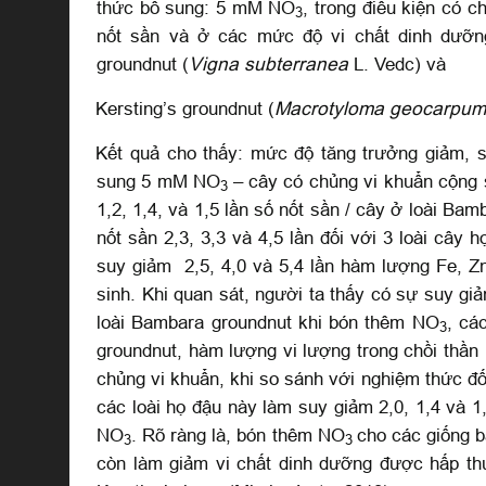
thức bổ sung: 5 mM NO
, trong điều kiện có 
3
nốt sần và ở các mức độ vi chất dinh dưỡng
groundnut (
Vigna subterranea
L. Vedc) và
Kersting’s groundnut (
Macrotyloma geocarpu
Kết quả cho thấy: mức độ tăng trưởng giảm, s
sung 5 mM NO
– cây có chủng vi khuẩn cộng s
3
1,2, 1,4, và 1,5 lần số nốt sần / cây ở loài Ba
nốt sần 2,3, 3,3 và 4,5 lần đối với 3 loài cây
suy giảm 2,5, 4,0 và 5,4 lần hàm lượng Fe, Zn
sinh. Khi quan sát, người ta thấy có sự suy gi
loài Bambara groundnut khi bón thêm NO
, cá
3
groundnut, hàm lượng vi lượng trong chồi thầ
chủng vi khuẩn, khi so sánh với nghiệm thức đố
các loài họ đậu này làm suy giảm 2,0, 1,4 và 
NO
. Rõ ràng là, bón thêm NO
cho các giống b
3
3
còn làm giảm vi chất dinh dưỡng được hấp th