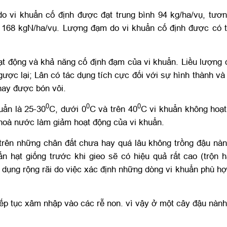
 do vi khuẩn cố định được đạt trung bình 94 kg/ha/vụ, tư
ới 168 kgN/ha/vụ. Lượng đạm do vi khuẩn cố định được có
ạt động và khả năng cố định đạm của vi khuẩn. Liều lượng
ược lại; Lân có tác dụng tích cực đối với sự hình thành v
 hay được bón vôi.
0
0
0
uẩn là 25-30
C, dưới 0
C và trên 40
C vi khuẩn không hoạt
 hoà nước làm giảm hoạt động của vi khuẩn.
 trên những chân đất chưa hay quá lâu không trồng đậu nành
hạt giống trước khi gieo sẽ có hiệu quả rất cao (trộn h
dụng rộng rãi do việc xác định những dòng vi khuẩn phù hợ
tiếp tục xâm nhập vào các rễ non. vì vậy ở một cây đậu nàn