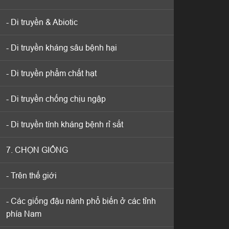
- Di truyền & Abiotic
- Di truyền & Abiotic
- Di truyền kháng sâu bệnh hại
- Di truyền kháng sâu bệnh hại
- Di truyền phẩm chất hạt
- Di truyền phẩm chất hạt
- Di truyền chống chịu ngập
- Di truyền chống chịu ngập
- Di truyền tính kháng bệnh rỉ sắt
- Di truyền tính kháng bệnh rỉ sắt
7. CHỌN GIỐNG
7. CHỌN GIỐNG
- Trên thế giới
- Trên thế giới
- Các giống đậu nành phổ biến ở các tỉnh
- Các giống đậu nành phổ biến ở các tỉnh
phía Nam
phía Nam