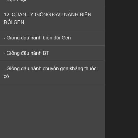
12. QUẢN LÝ GIỐNG ĐẬU NÀNH BIẾN
12. QUẢN LÝ GIỐNG ĐẬU NÀNH BIẾN
ĐỔI GEN
ĐỔI GEN
- Giống đậu nành biến đổi Gen
- Giống đậu nành biến đổi Gen
- Giống đậu nành BT
- Giống đậu nành BT
- Giống đậu nành chuyển gen kháng thuốc
- Giống đậu nành chuyển gen kháng thuốc
cỏ
cỏ