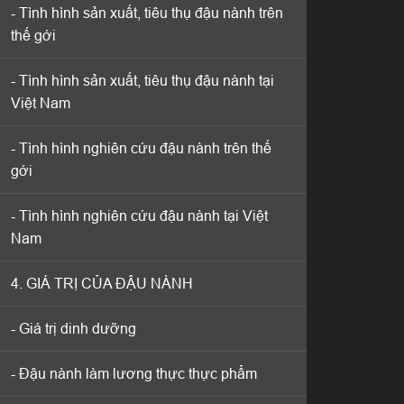
- Tình hình sản xuất, tiêu thụ đậu nành trên
- Tình hình sản xuất, tiêu thụ đậu nành trên
thế gới
thế gới
- Tình hình sản xuất, tiêu thụ đậu nành tại
- Tình hình sản xuất, tiêu thụ đậu nành tại
Việt Nam
Việt Nam
- Tình hình nghiên cứu đậu nành trên thế
- Tình hình nghiên cứu đậu nành trên thế
gới
gới
- Tình hình nghiên cứu đậu nành tại Việt
- Tình hình nghiên cứu đậu nành tại Việt
Nam
Nam
4. GIÁ TRỊ CỦA ĐẬU NÀNH
4. GIÁ TRỊ CỦA ĐẬU NÀNH
- Giá trị dinh dưỡng
- Giá trị dinh dưỡng
- Đậu nành làm lương thực thực phẩm
- Đậu nành làm lương thực thực phẩm