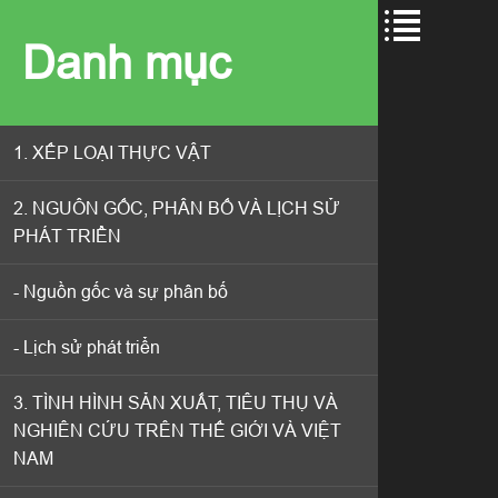
Danh mục
Danh mục
1. XẾP LOẠI THỰC VẬT
1. XẾP LOẠI THỰC VẬT
2. NGUÔN GỐC, PHÂN BỐ VÀ LỊCH SỬ
2. NGUÔN GỐC, PHÂN BỐ VÀ LỊCH SỬ
PHÁT TRIỂN
PHÁT TRIỂN
- Nguồn gốc và sự phân bố
- Nguồn gốc và sự phân bố
- Lịch sử phát triển
- Lịch sử phát triển
3. TÌNH HÌNH SẢN XUẤT, TIÊU THỤ VÀ
3. TÌNH HÌNH SẢN XUẤT, TIÊU THỤ VÀ
NGHIÊN CỨU TRÊN THẾ GIỚI VÀ VIỆT
NGHIÊN CỨU TRÊN THẾ GIỚI VÀ VIỆT
NAM
NAM