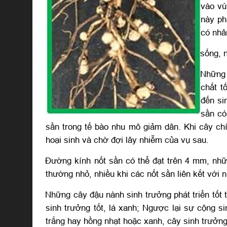
vào vù
này ph
có nhâ
sống, n
Những 
chất t
đến si
sần có
sần trong tế bào nhu mô giảm dân. Khi cây chín
hoại sinh và chờ đợi lây nhiễm của vụ sau.
Đường kính nốt sần có thể đạt trên 4 mm, nhữn
thường nhỏ, nhiều khi các nốt sần liên kết với 
Những cây đậu nành sinh trưởng phát triển tốt t
sinh trưởng tốt, lá xanh; Ngược lại sự cộng si
trắng hay hồng nhạt hoặc xanh, cây sinh trưởng