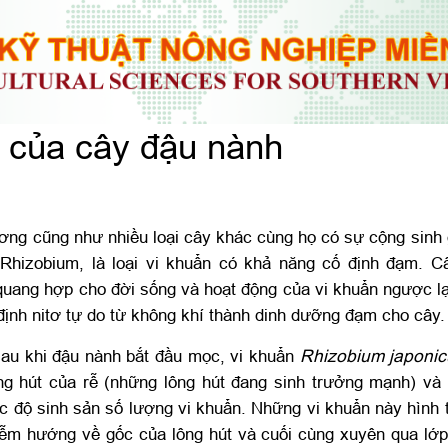
 của cây đậu nành
ơng cũng như nhiều loại cây khác cùng họ có sự cộng sinh g
Rhizobium, là loại vi khuẩn có khả năng cố định đạm. C
uang hợp cho đời sống và hoạt động của vi khuẩn ngược lại
 định nitơ tự do từ không khí thành dinh dưỡng đạm cho cây.
au khi đậu nành bắt đầu mọc, vi khuẩn
Rhizobium japoni
ng hút của rễ (những lông hút đang sinh trưởng mạnh) và
ốc độ sinh sản số lượng vi khuẩn. Những vi khuẩn này hình
iễm hướng về gốc của lông hút và cuối cùng xuyên qua lớ