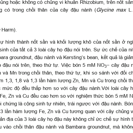
chủng hoặc không có chủng vi khuẩn Rhizobium, trên nốt sầ
 có trong chồi thân của cây đậu nành (
Glycine max
L.
m
Harm).
ự hình thành nốt sần và khối lượng khô của nốt sần ở n
inh của tất cả 3 loài cây họ đậu nói trên. Sự ức chế của ni
mbara groundnut, đậu nành và Kersting’s bean, kết quả là gi
 họ đậu nói trên, theo thứ tự. Việc bón 5 mM NO
− cây đậu 
3
 và Mn trong chồi thân, theo thứ tự, khi so sánh với đối 
ảm 1,3, 1,8 và 1,3 lần hàm lượng Zn, Mn và Cu trong chồi t
c mức độ đều thấp hơn so với cây đậu nành.Với loài cây h
n Fe, Zn và Cu đều cao hơn so với nghiệm thức bón 5 mM 
i chứng là cộng sinh tự nhiên, trái ngược với đậu nành. Bó
1,3 lần hàm lượng Fe, Zn và Cu tương quan với cây chủng v
ản địa của 3 loài cây họ đậu này không chỉ ức chế sự hình 
u vào chồi thân đậu nành và Bambara groundnut, mà khôn