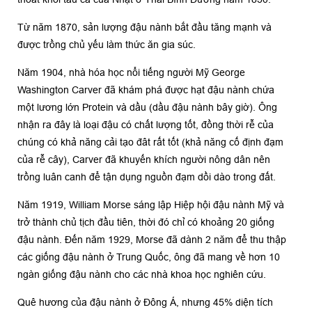
Từ năm 1870, sản lượng đậu nành bắt đầu tăng mạnh và
được trồng chủ yếu làm thức ăn gia súc.
Năm 1904, nhà hóa học nổi tiếng người Mỹ George
Washington Carver đã khám phá được hạt đậu nành chứa
một lương lớn Protein và dầu (dầu đậu nành bây giờ). Ông
nhận ra đây là loại đậu có chất lượng tốt, đồng thời rễ của
chúng có khả năng cải tạo đât rất tốt (khả năng cố định đạm
của rễ cây), Carver đã khuyến khích người nông dân nên
trồng luân canh để tận dụng nguồn đạm dồi dào trong đất.
Năm 1919, William Morse sáng lập Hiệp hội đậu nành Mỹ và
trở thành chủ tịch đầu tiên, thời đó chỉ có khoảng 20 giống
đậu nành. Đến năm 1929, Morse đã dành 2 năm để thu thập
các giống đậu nành ở Trung Quốc, ông đã mang về hơn 10
ngàn giống đậu nành cho các nhà khoa học nghiên cứu.
Quê hương của đậu nành ở Đông Á, nhưng 45% diện tích