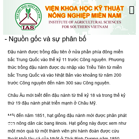
- Nguồn gốc và sự phân bố
Đậu nành được trồng đầu tiên ở nửa phần phía đông miền
bắc Trung Quốc vào thế kỷ 11 trước Công nguyên. Phương
thức trồng đậu nành được du nhập vào Triều Tiên từ miền
bắc Trung Quốc và vào Nhật Bản vào khoảng từ năm 200
trước Công nguyên đến năm 300 sau Công nguyên.
Châu Âu mới biết đến đậu nành từ thế kỷ 18 và trong thế kỷ
thứ 19 đậu nành phát triển mạnh ở Châu Mỹ.
Mãi đến năm 1851, hạt giống đậu nành mới được phân phát
đên nông dân các bang llinois. Hạt giống này được xem như
một món quà từ một thành viên phi hành đoàn được cứu
thoát khỏi tàu cá của Nhật ở Thái Bình Dương năm 1850.