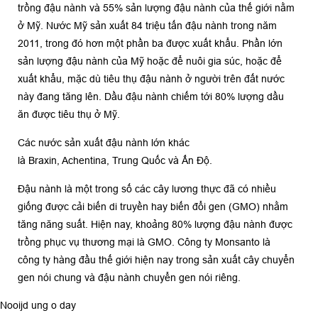
trồng đậu nành và 55% sản lượng đậu nành của thế giới nằm
ở
Mỹ
. Nước Mỹ sản xuất 84 triệu tấn đậu nành trong năm
2011, trong đó hơn một phần ba được xuất khẩu. Phần lớn
sản lượng đậu nành của Mỹ hoặc để nuôi gia súc, hoặc để
xuất khẩu, mặc dù tiêu thụ đậu nành ở người trên đất nước
này đang tăng lên. Dầu đậu nành chiếm tới 80% lượng
dầu
ăn
được tiêu thụ ở Mỹ.
Các nước sản xuất đậu nành lớn khác
là
Bra
xin,
Achentina
,
Trung Quốc
và
Ấn Độ
.
Đậu nành là một trong số các cây lương thực đã có nhiều
giống được cải biến di truyền hay biến đổi gen (
GMO
) nhằm
tăng năng suất. Hiện nay, khoảng 80% lượng đậu nành được
trồng phục vụ thương mại là
GMO
. Công ty Monsanto là
công ty hàng đầu thế giới hiện nay trong sản xuất cây chuyển
gen nói chung và đậu nành chuyển gen nói riêng.
Nooijd ung o day